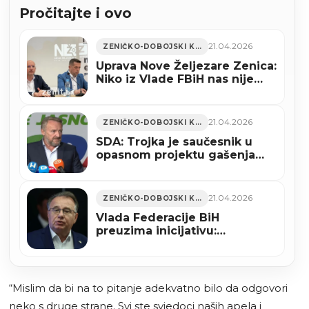
Pročitajte i ovo
21.04.2026
ZENIČKO-DOBOJSKI KANTON
Uprava Nove Željezare Zenica:
Niko iz Vlade FBiH nas nije
kontaktirao, najavljuju spas
putem saopćenja
21.04.2026
ZENIČKO-DOBOJSKI KANTON
SDA: Trojka je saučesnik u
opasnom projektu gašenja
Željezare u Zenici, žele BiH
ostaviti bez strateških
sirovina
21.04.2026
ZENIČKO-DOBOJSKI KANTON
Vlada Federacije BiH
preuzima inicijativu:
Konsolidacija umjesto
gašenja Nove Željezare
Zenica
“Mislim da bi na to pitanje adekvatno bilo da odgovori
neko s druge strane. Svi ste svjedoci naših apela i