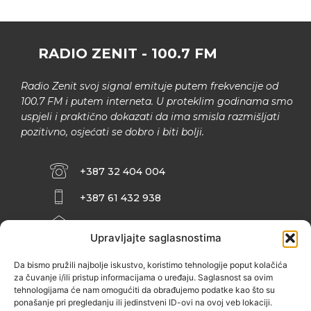
RADIO ZENIT - 100.7 FM
Radio Zenit svoj signal emituje putem frekvencije od
100.7 FM i putem interneta. U proteklim godinama smo
uspjeli i praktično dokazati da ima smisla razmišljati
pozitivno, osjećati se dobro i biti bolji.
+387 32 404 004
+387 61 432 938
INFO@ZENIT.BA
Upravljajte saglasnostima
HUSEINA KULENOVIĆA BR. 2 (RK
ZENIČANKA, 3. SPRAT), 72000 ZENICA
Da bismo pružili najbolje iskustvo, koristimo tehnologije poput kolačića
za čuvanje i/ili pristup informacijama o uređaju. Saglasnost sa ovim
tehnologijama će nam omogućiti da obrađujemo podatke kao što su
ponašanje pri pregledanju ili jedinstveni ID-ovi na ovoj veb lokaciji.