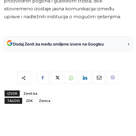
proizvodnih pogona i gubitkom tržišta, dok
istovremeno izostaje jasna komunikacija između
uprave i nadležnih institucija o mogućim rješenjima.
›
Dodaj Zenit.ba među omiljene izvore na Googleu
IZVOR
Zenit.ba
TAGOVI
ZDK
Zenica