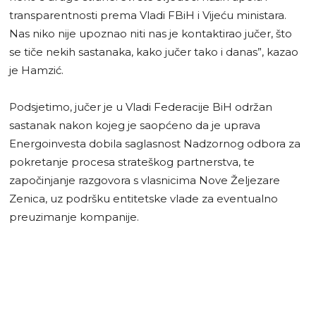
transparentnosti prema Vladi FBiH i Vijeću ministara.
Nas niko nije upoznao niti nas je kontaktirao jučer, što
se tiče nekih sastanaka, kako jučer tako i danas”, kazao
je Hamzić.
Podsjetimo, jučer je u Vladi Federacije BiH održan
sastanak nakon kojeg je saopćeno da je uprava
Energoinvesta dobila saglasnost Nadzornog odbora za
pokretanje procesa strateškog partnerstva, te
započinjanje razgovora s vlasnicima Nove Željezare
Zenica, uz podršku entitetske vlade za eventualno
preuzimanje kompanije.