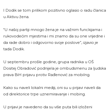
I Dodik se tom prilikom pozitivno oglasio o radu članica
u Aktivu žena.
“U našoj partiji mnogo žena je na važnim funckijama i
rukovodećim mjestima i mi znamo da su one vrijedne i
da rade dobro i odgovorno svoje poslove”, izjavio je
tada Dodik.
U septembru prošle godine, grupa radnika u OŠ
Dositej Obradović podnijela je ombudsmenu za ljudska
prava BiH prijavu protiv Rađenović za mobilng.
Kako su naveli lokalni mediji, oni su u prijavi naveli da
od direktorice trpe uznemiravanje i mobing.
U prijavi je navedeno da su više puta bili izloženi