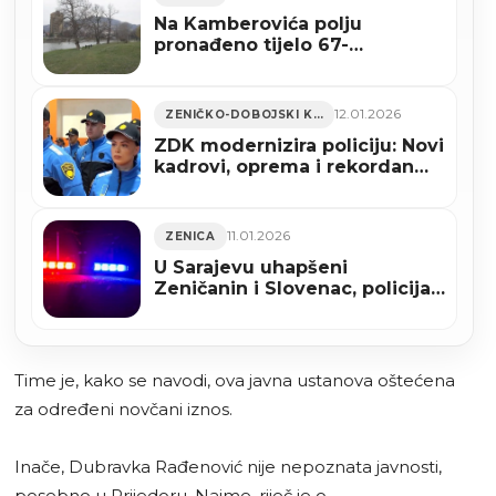
Na Kamberovića polju
pronađeno tijelo 67-
godišnjeg muškarca
12.01.2026
ZENIČKO-DOBOJSKI KANTON
ZDK modernizira policiju: Novi
kadrovi, oprema i rekordan
budžet
11.01.2026
ZENICA
U Sarajevu uhapšeni
Zeničanin i Slovenac, policija
ih predala MUP-u RS-a
Time je, kako se navodi, ova javna ustanova oštećena
za određeni novčani iznos.
Inače, Dubravka Rađenović nije nepoznata javnosti,
posebno u Prijedoru. Naime, riječ je o