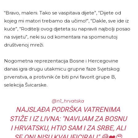
“Bravo, maleni. Tako se vaspitava dijete”, “Dijete od
kojeg mi matori trebamo da učimo!”, “Dakle, sve ide iz
kuće”, “Roditelji ovog djeteta su napravili najbolji posao
na svijetu”, neki su od komentara na spomenutoj
društvenoj mreži.
Nogometna reprezentacija Bosne i Hercegovine
danas igra drugu utakmicu grupne faze Svjetskog
prvenstva, a protivnik će biti prvi favorit grupe B,
selekcija Švicarske.
@n1_hrvatska
NAJSLAĐA PODRŠKA VATRENIMA
STIŽE I IZ LIVNA: "NAVIJAM ZA BOSNU
I HRVATSKU, HTIO SAM I ZA SRBE, ALI
SE ONI NISU KVALIFICIRALI" 😅❤️😍