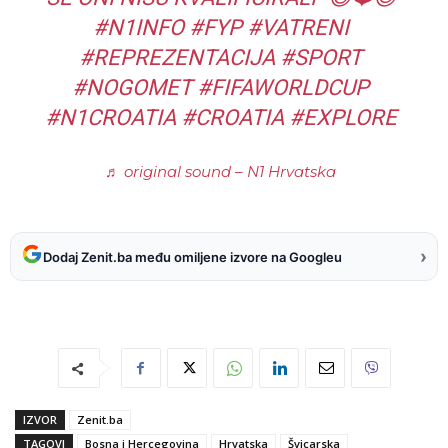
#N1INFO #FYP #VATRENI
#REPREZENTACIJA #SPORT
#NOGOMET #FIFAWORLDCUP
#N1CROATIA #CROATIA #EXPLORE
♬ original sound – N1 Hrvatska
›
Dodaj Zenit.ba među omiljene izvore na Googleu
IZVOR
Zenit.ba
TAGOVI
Bosna i Hercegovina
Hrvatska
Švicarska