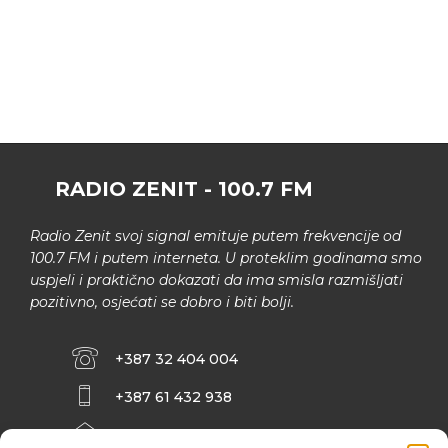
RADIO ZENIT - 100.7 FM
Radio Zenit svoj signal emituje putem frekvencije od
100.7 FM i putem interneta. U proteklim godinama smo
uspjeli i praktično dokazati da ima smisla razmišljati
pozitivno, osjećati se dobro i biti bolji.
+387 32 404 004
+387 61 432 938
INFO@ZENIT.BA