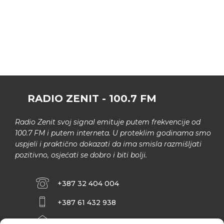
RADIO ZENIT - 100.7 FM
Radio Zenit svoj signal emituje putem frekvencije od
100.7 FM i putem interneta. U proteklim godinama smo
uspjeli i praktično dokazati da ima smisla razmišljati
pozitivno, osjećati se dobro i biti bolji.
+387 32 404 004
+387 61 432 938
INFO@ZENIT.BA