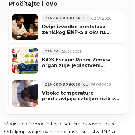
Pročitajte i ovo
02.07.2026
ZENIČKO-DOBOJSKI KANTON
Dvije izvedbe predstava
zeničkog BNP-a u okviru
Mostarskog ljeta 2026.
29.06.2026
ZENICA
KiDS Escape Room Zenica
organizuje jedinstveni
petodnevni Ljetni kamp za
školarce
26.06.2026
ZENIČKO-DOBOJSKI KANTON
Visoke temperature
predstavljaju ozbiljan rizik za
zdravlje
Magistrica farmacije Lejla Baručija, rukovoditeljica
Odjeljenja za lijekove i medicinska sredstva INZ-a,