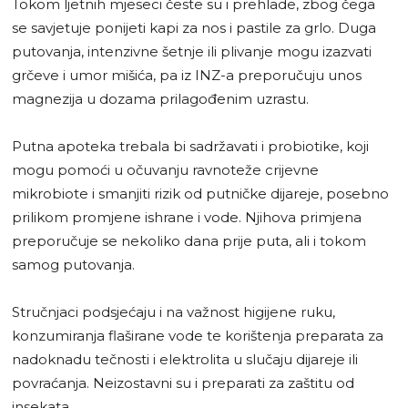
Tokom ljetnih mjeseci česte su i prehlade, zbog čega
se savjetuje ponijeti kapi za nos i pastile za grlo. Duga
putovanja, intenzivne šetnje ili plivanje mogu izazvati
grčeve i umor mišića, pa iz INZ-a preporučuju unos
magnezija u dozama prilagođenim uzrastu.
Putna apoteka trebala bi sadržavati i probiotike, koji
mogu pomoći u očuvanju ravnoteže crijevne
mikrobiote i smanjiti rizik od putničke dijareje, posebno
prilikom promjene ishrane i vode. Njihova primjena
preporučuje se nekoliko dana prije puta, ali i tokom
samog putovanja.
Stručnjaci podsjećaju i na važnost higijene ruku,
konzumiranja flaširane vode te korištenja preparata za
nadoknadu tečnosti i elektrolita u slučaju dijareje ili
povraćanja. Neizostavni su i preparati za zaštitu od
insekata.