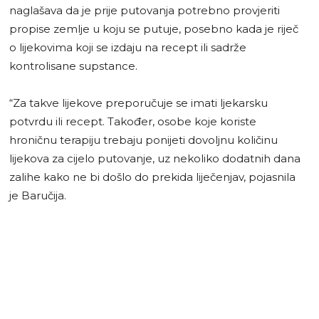
naglašava da je prije putovanja potrebno provjeriti
propise zemlje u koju se putuje, posebno kada je riječ
o lijekovima koji se izdaju na recept ili sadrže
kontrolisane supstance.
“Za takve lijekove preporučuje se imati ljekarsku
potvrdu ili recept. Također, osobe koje koriste
hroničnu terapiju trebaju ponijeti dovoljnu količinu
lijekova za cijelo putovanje, uz nekoliko dodatnih dana
zalihe kako ne bi došlo do prekida liječenjav, pojasnila
je Baručija.