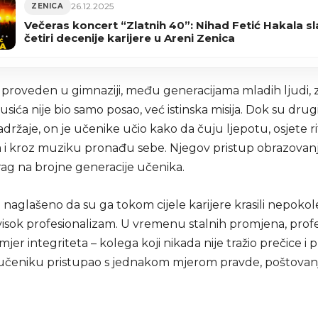
26.12.2025
ZENICA
Večeras koncert “Zlatnih 40”: Nihad Fetić Hakala sl
četiri decenije karijere u Areni Zenica
k proveden u gimnaziji, među generacijama mladih ljudi, 
usića nije bio samo posao, već istinska misija. Dok su drug
držaje, on je učenike učio kako da čuju ljepotu, osjete r
a i kroz muziku pronađu sebe. Njegov pristup obrazovanj
rag na brojne generacije učenika.
naglašeno da su ga tokom cijele karijere krasili nepokol
visok profesionalizam. U vremenu stalnih promjena, profe
mjer integriteta – kolega koji nikada nije tražio prečice i p
učeniku pristupao s jednakom mjerom pravde, poštovanj