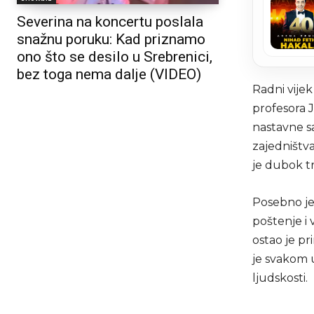
Severina na koncertu poslala
snažnu poruku: Kad priznamo
ono što se desilo u Srebrenici,
bez toga nema dalje (VIDEO)
Radni vije
profesora J
nastavne sa
zajedništv
je dubok t
Posebno je 
poštenje i 
ostao je pri
je svakom 
ljudskosti.