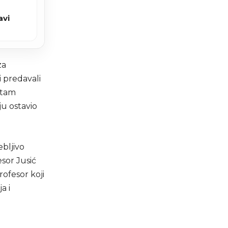
avi
za
i predavali
itam
u ostavio
ebljivo
sor Jusić
rofesor koji
a i