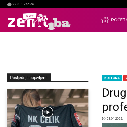
C
22.3
Zenica
POČET
Posljednje objavljeno
KULTURA
Drug
prof
08.01.2026. |