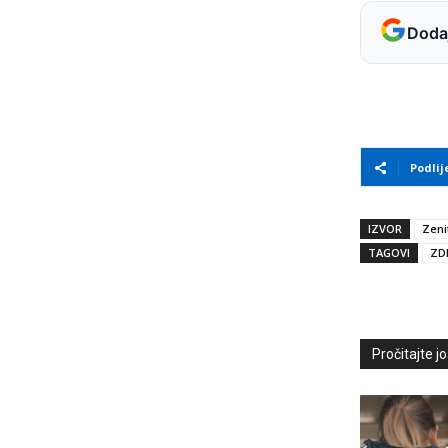
Dodaj
Podlij
IZVOR
Zeni
TAGOVI
ZD
Pročitajte još