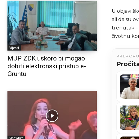
U objavi šk
ali da su o
trenutak –
životnu kom
Vijesti
PREPOR
MUP ZDK uskoro bi mogao
Pročita
dobiti elektronski pristup e-
Gruntu
Showbiz