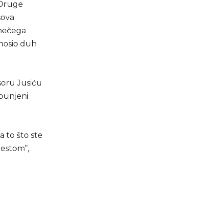
 Druge
sova
 nečega
 nosio duh
soru Jusiću
spunjeni
a to što ste
jestom”,