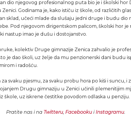
an dio njegovog profesionalnog puta bio je i školski hor
 Zenici. Godinama je, kako ističu iz škole, od različitih gla
dan sklad, učeći mlade da slušaju jedni druge i budu dio
ebe. Pod njegovom dirigentskom palicom, školski hor je
aki nastup imao je dušu i dostojanstvo.
oruke, kolektiv Druge gimnazije Zenica zahvalio je profe
to je dao školi, uz želje da mu penzionerski dani budu i
 mirom i radošću.
za svaku pjesmu, za svaku probu hora po kiši i suncu, i z
tojanjem Drugu gimnaziju u Zenici učinili plemenitijim m
 iz škole, uz iskrene čestitke povodom odlaska u penziju.
Pratite nas i na
Twitteru
,
Facebooku
i
Instagramu
.