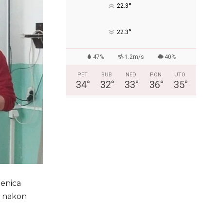
°
22.3
°
22.3
47%
1.2m/s
40%
PET
SUB
NED
PON
UTO
34
°
32
°
33
°
36
°
35
°
Zenica
e nakon