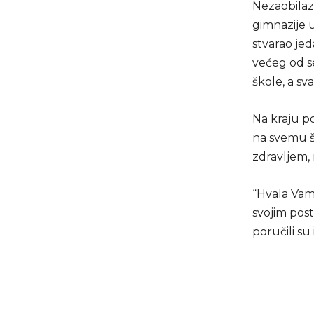
Nezaobilaz
gimnazije u
stvarao je
većeg od s
škole, a sv
Na kraju p
na svemu š
zdravljem,
“Hvala Vam 
svojim pos
poručili su