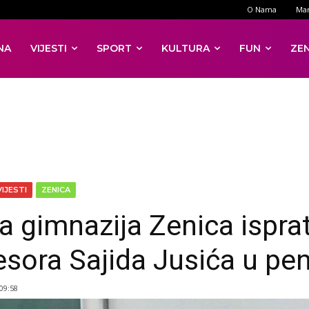
O Nama
Mar
NA
VIJESTI
SPORT
KULTURA
FUN
ZE
VIJESTI
ZENICA
a gimnazija Zenica isprat
esora Sajida Jusića u pen
 09:58