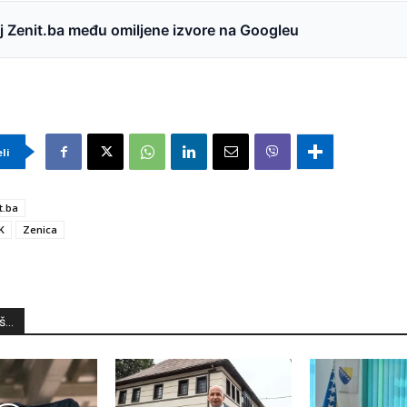
 Zenit.ba među omiljene izvore na Googleu
eli
t.ba
K
Zenica
...