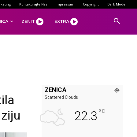
keting
Kontaktirajte Nas
Impressum
Copyright
Dark Mode
NICA
ZENIT
EXTRA
ZENICA
ila
Scattered Clouds
°
ziju
C
22.3