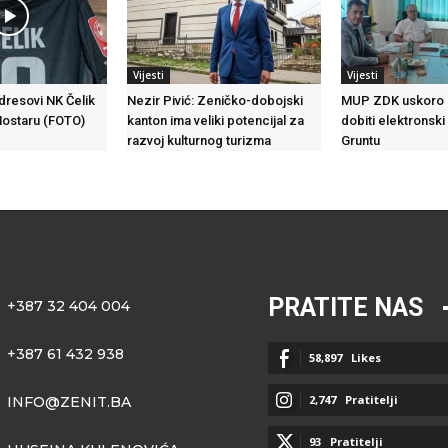
Vijesti
Vijesti
 dresovi NK Čelik
Nezir Pivić: Zeničko-dobojski
MUP ZDK uskoro 
Mostaru (FOTO)
kanton ima veliki potencijal za
dobiti elektronski
razvoj kulturnog turizma
Gruntu
PRATITE NAS
+387 32 404 004
+387 61 432 938
58,897
Likes
2,747
Pratitelji
INFO@ZENIT.BA
93
Pratitelji