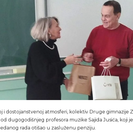
j i dostojanstvenoj atmosferi, kolektiv Druge gimnazije 
 od dugogodišnjeg profesora muzike Sajida Jusića, koji j
redanog rada otišao u zasluženu penziju.