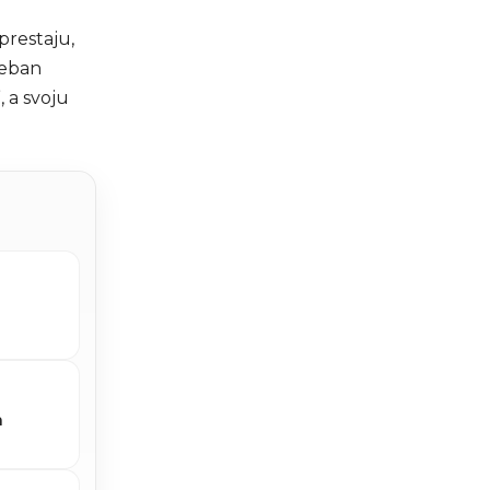
prestaju,
seban
 a svoju
m