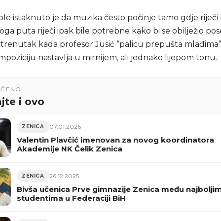
ole istaknuto je da muzika često počinje tamo gdje riječi 
voga puta riječi ipak bile potrebne kako bi se obilježio po
 trenutak kada profesor Jusić “palicu prepušta mlađima”,
poziciju nastavlja u mirnijem, ali jednako lijepom tonu.
UČENO
jte i ovo
07.01.2026
ZENICA
Valentin Plavčić imenovan za novog koordinatora
Akademije NK Čelik Zenica
26.12.2025
ZENICA
Bivša učenica Prve gimnazije Zenica među najbolji
studentima u Federaciji BiH