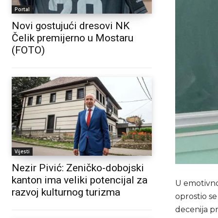
Portal
Novi gostujući dresovi NK
Čelik premijerno u Mostaru
(FOTO)
Vijesti
Nezir Pivić: Zeničko-dobojski
kanton ima veliki potencijal za
U emotivno
razvoj kulturnog turizma
oprostio se
decenija p