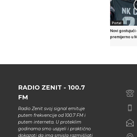
Portal
Novi gostujući
premijerno u 
RADIO ZENIT - 100.7
FM
Radio Zenit svoj signal emituje
putem frekvencije od 100.7 FM i
putem interneta. U proteklim
godinama smo uspjeli i praktično
dokazati da ima smisla razmišljati