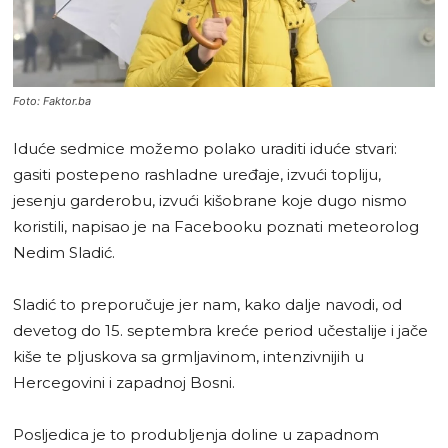
Foto: Faktor.ba
Iduće sedmice možemo polako uraditi iduće stvari:
gasiti postepeno rashladne uređaje, izvući topliju,
jesenju garderobu, izvući kišobrane koje dugo nismo
koristili, napisao je na Facebooku poznati meteorolog
Nedim Sladić.
Sladić to preporučuje jer nam, kako dalje navodi, od
devetog do 15. septembra kreće period učestalije i jače
kiše te pljuskova sa grmljavinom, intenzivnijih u
Hercegovini i zapadnoj Bosni.
Posljedica je to produbljenja doline u zapadnom