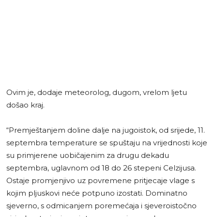
Ovim je, dodaje meteorolog, dugom, vrelom ljetu
došao kraj.
“Premještanjem doline dalje na jugoistok, od srijede, 11.
septembra temperature se spuštaju na vrijednosti koje
su primjerene uobičajenim za drugu dekadu
septembra, uglavnom od 18 do 26 stepeni Celzijusa.
Ostaje promjenjivo uz povremene pritjecaje vlage s
kojim pljuskovi neće potpuno izostati. Dominatno
sjeverno, s odmicanjem poremećaja i sjeveroistočno