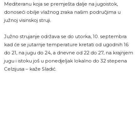
Mediteranu koja se premješta dalje na jugoistok,
donoseći obilje vlažnog zraka našim područjima u
južnoj visinskoj struji.
Južno strujanje održava se do utorka, 10. septembra
kad će se jutarnje temperature kretati od ugodnih 16
do 21, na jugu do 24, a dnevne od 22 do 27, na krajnjem
jugu i istoku još u ponedjeljak lokalno do 32 stepena
Celzijusa – kaže Sladić.