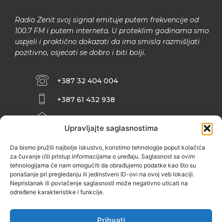
Radio Zenit svoj signal emituje putem frekvencije od
100.7 FM i putem interneta. U proteklim godinama smo
uspjeli i praktično dokazati da ima smisla razmišljati
pozitivno, osjećati se dobro i biti bolji.
+387 32 404 004
+387 61 432 938
INFO@ZENIT.BA
Upravljajte saglasnostima
HUSEINA KULENOVIĆA BR. 2 (RK
ZENIČANKA, 3. SPRAT), 72000 ZENICA
Da bismo pružili najbolje iskustvo, koristimo tehnologije poput kolačića
za čuvanje i/ili pristup informacijama o uređaju. Saglasnost sa ovim
tehnologijama će nam omogućiti da obrađujemo podatke kao što su
ponašanje pri pregledanju ili jedinstveni ID-ovi na ovoj veb lokaciji.
Nepristanak ili povlačenje saglasnosti može negativno uticati na
određene karakteristike i funkcije.
Prihvati