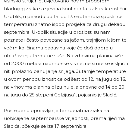
visinsko strujanje, uvjetovano novim prodorom
hladnijeg zraka sa sjevera kontinenta uz karakteristični
U-oblik, u periodu od 14. do 17. septembra spustit će
temperaturu znatno ispod prosjeka za drugu dekadu
septembra. U-oblik situacije u prošlosti su nam
poznate i često povezane sa jačom, trajnijom kišom te
većim količinama padavina koje će doći dobro u
ublažavanju trenutne suše. Na vrhovima planina više
od 2.000 metara nadmorske visine, ne smije se isključiti
niti prolazno pahuljanje snijega. Jutarnje temperature
u ovom periodu iznosit će od šest do 12, na jugu do 16,
na vrhovima planina blizu nule, a dnevne od 14 do 20,
na jugu do 25 stepeni Celzijusa”, pojasnio je Sladić.
Postepeno oporavljanje temperatura zraka na
uobičajene septembarske vrijednosti, prema riječima
Sladića, očekuje se iza 17. septembra.