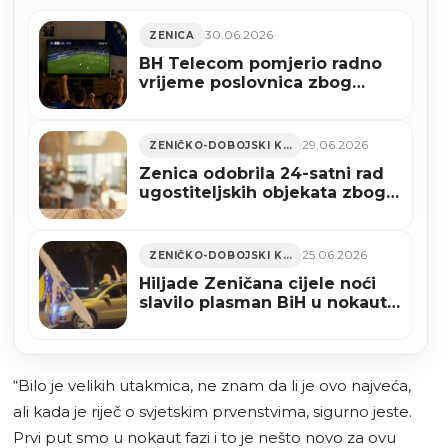
30.06.2026
ZENICA
BH Telecom pomjerio radno
vrijeme poslovnica zbog
utakmice Bosne i
Hercegovine
29.06.2026
ZENIČKO-DOBOJSKI KANTON
Zenica odobrila 24-satni rad
ugostiteljskih objekata zbog
utakmice BiH – SAD
25.06.2026
ZENIČKO-DOBOJSKI KANTON
Hiljade Zeničana cijele noći
slavilo plasman BiH u nokaut-
fazu Svjetskog prvenstva
(VIDEO)
“Bilo je velikih utakmica, ne znam da li je ovo najveća,
ali kada je riječ o svjetskim prvenstvima, sigurno jeste.
Prvi put smo u nokaut fazi i to je nešto novo za ovu