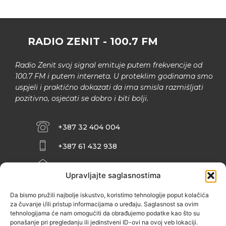
RADIO ZENIT - 100.7 FM
Radio Zenit svoj signal emituje putem frekvencije od
100.7 FM i putem interneta. U proteklim godinama smo
uspjeli i praktično dokazati da ima smisla razmišljati
pozitivno, osjećati se dobro i biti bolji.
+387 32 404 004
+387 61 432 938
INFO@ZENIT.BA
Upravljajte saglasnostima
HUSEINA KULENOVIĆA BR. 2 (RK
ZENIČANKA, 3. SPRAT), 72000 ZENICA
Da bismo pružili najbolje iskustvo, koristimo tehnologije poput kolačića
za čuvanje i/ili pristup informacijama o uređaju. Saglasnost sa ovim
tehnologijama će nam omogućiti da obrađujemo podatke kao što su
ponašanje pri pregledanju ili jedinstveni ID-ovi na ovoj veb lokaciji.