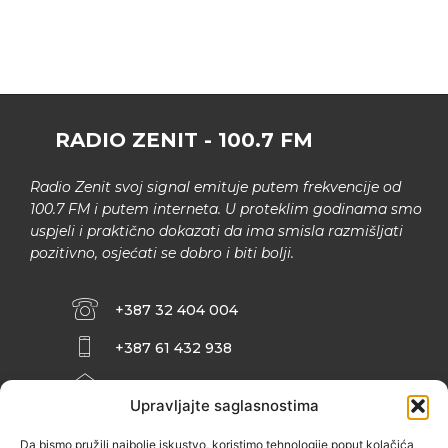
RADIO ZENIT - 100.7 FM
Radio Zenit svoj signal emituje putem frekvencije od
100.7 FM i putem interneta. U proteklim godinama smo
uspjeli i praktično dokazati da ima smisla razmišljati
pozitivno, osjećati se dobro i biti bolji.
+387 32 404 004
+387 61 432 938
INFO@ZENIT.BA
Upravljajte saglasnostima
HUSEINA KULENOVIĆA BR. 2 (RK
ZENIČANKA, 3. SPRAT), 72000 ZENICA
Da bismo pružili najbolje iskustvo, koristimo tehnologije poput kolačića