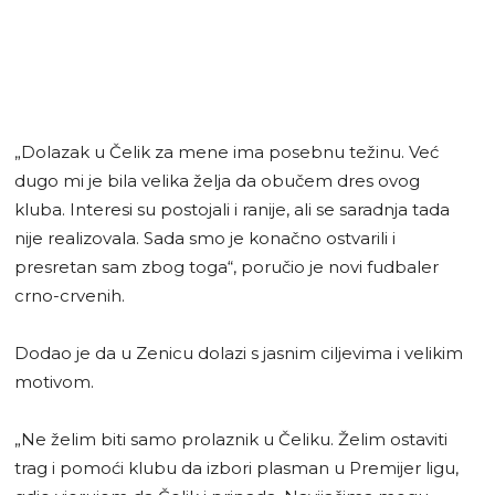
„Dolazak u Čelik za mene ima posebnu težinu. Već
dugo mi je bila velika želja da obučem dres ovog
kluba. Interesi su postojali i ranije, ali se saradnja tada
nije realizovala. Sada smo je konačno ostvarili i
presretan sam zbog toga“, poručio je novi fudbaler
crno-crvenih.
Dodao je da u Zenicu dolazi s jasnim ciljevima i velikim
motivom.
„Ne želim biti samo prolaznik u Čeliku. Želim ostaviti
trag i pomoći klubu da izbori plasman u Premijer ligu,