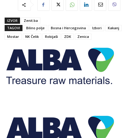
IZVOR
Zenit.ba
TAGOVI
Bilino polje
Bosna i Hercegovina
Izbori
Kakanj
Mostar
NK Čelik
Robijaši
ZDK
Zenica