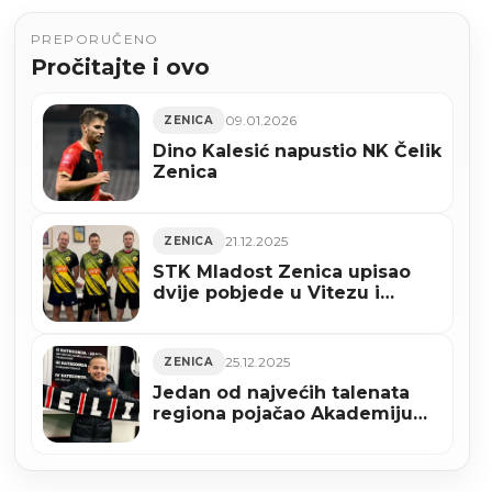
PREPORUČENO
Pročitajte i ovo
09.01.2026
ZENICA
Dino Kalesić napustio NK Čelik
Zenica
21.12.2025
ZENICA
STK Mladost Zenica upisao
dvije pobjede u Vitezu i
osigurao titulu jesenjeg
prvaka BiH
25.12.2025
ZENICA
Jedan od najvećih talenata
regiona pojačao Akademiju
NK Čelik Zenica