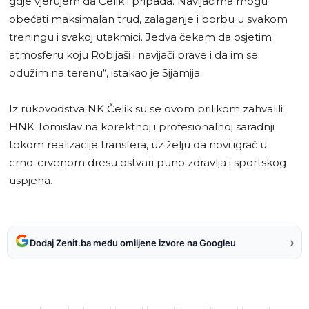
gdje vjerujem da Čelik i pripada. Navijačima mogu
obećati maksimalan trud, zalaganje i borbu u svakom
treningu i svakoj utakmici. Jedva čekam da osjetim
atmosferu koju Robijaši i navijači prave i da im se
odužim na terenu“, istakao je Sijamija.
Iz rukovodstva NK Čelik su se ovom prilikom zahvalili
HNK Tomislav na korektnoj i profesionalnoj saradnji
tokom realizacije transfera, uz želju da novi igrač u
crno-crvenom dresu ostvari puno zdravlja i sportskog
uspjeha.
›
Dodaj Zenit.ba među omiljene izvore na Googleu