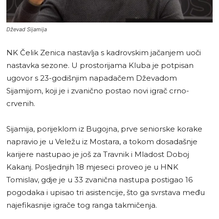
Dževad Sijamija
NK Čelik Zenica nastavlja s kadrovskim jačanjem uoči
nastavka sezone. U prostorijama Kluba je potpisan
ugovor s 23-godišnjim napadačem Dževadom
Sijamijom, koji je i zvanično postao novi igrač crno-
crvenih.
Sijamija, porijeklom iz Bugojna, prve seniorske korake
napravio je u Veležu iz Mostara, a tokom dosadašnje
karijere nastupao je još za Travnik i Mladost Doboj
Kakanj. Posljednjih 18 mjeseci proveo je u HNK
Tomislav, gdje je u 33 zvanična nastupa postigao 16
pogodaka i upisao tri asistencije, što ga svrstava među
najefikasnije igrače tog ranga takmičenja.