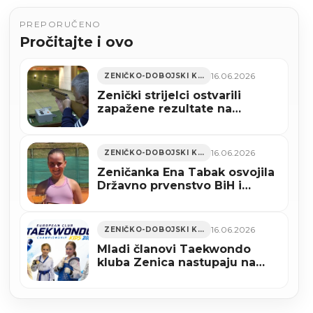
PREPORUČENO
Pročitajte i ovo
16.06.2026
ZENIČKO-DOBOJSKI KANTON
Zenički strijelci ostvarili
zapažene rezultate na
Memorijalnom turniru
“Mehmed Korajac”
16.06.2026
ZENIČKO-DOBOJSKI KANTON
Zeničanka Ena Tabak osvojila
Državno prvenstvo BiH i
predvodi reprezentaciju na
Evropskom ekipnom
prvenstvu u Gruziji
16.06.2026
ZENIČKO-DOBOJSKI KANTON
Mladi članovi Taekwondo
kluba Zenica nastupaju na
Evropskom klupskom
prvenstvu u Sarajevu