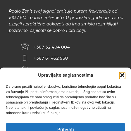
Radio Zenit svoj signal emituje putem frekvencije od
100.7 FM i putem interneta. U proteklim godinama smo
uspjeli i praktično dokazati da ima smisla razmišljati
pozitivno, osjećati se dobro i biti bolji.
+387 32 404 004
+387 61 432 938
INFO@ZENIT.BA
Upravljajte saglasnostima
HUSEINA KULENOVIĆA BR. 2 (RK
ZENIČANKA, 3. SPRAT), 72000 ZENICA
Da bismo pružili najbolje iskustvo, koristimo tehnologije poput kolačića
za čuvanje i/ili pristup informacijama o uređaju. Saglasnost sa ovim
tehnologijama će nam omogućiti da obrađujemo podatke kao što su
ponašanje pri pregledanju ili jedinstveni ID-ovi na ovoj veb lokaciji.
Nepristanak ili povlačenje saglasnosti može negativno uticati na
određene karakteristike i funkcije.
Prihvati