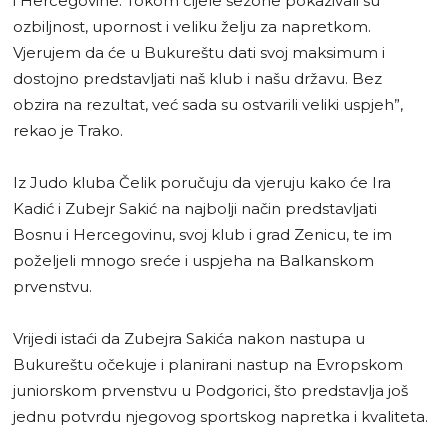
i Hercegovine. Tokom cijele sezone pokazivali su
ozbiljnost, upornost i veliku želju za napretkom.
Vjerujem da će u Bukureštu dati svoj maksimum i
dostojno predstavljati naš klub i našu državu. Bez
obzira na rezultat, već sada su ostvarili veliki uspjeh”,
rekao je Trako.
Iz Judo kluba Čelik poručuju da vjeruju kako će Ira
Kadić i Zubejr Sakić na najbolji način predstavljati
Bosnu i Hercegovinu, svoj klub i grad Zenicu, te im
poželjeli mnogo sreće i uspjeha na Balkanskom
prvenstvu.
Vrijedi istaći da Zubejra Sakića nakon nastupa u
Bukureštu očekuje i planirani nastup na Evropskom
juniorskom prvenstvu u Podgorici, što predstavlja još
jednu potvrdu njegovog sportskog napretka i kvaliteta.