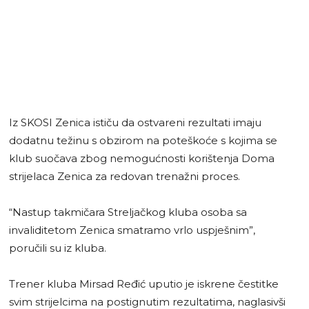
Iz SKOSI Zenica ističu da ostvareni rezultati imaju
dodatnu težinu s obzirom na poteškoće s kojima se
klub suočava zbog nemogućnosti korištenja Doma
strijelaca Zenica za redovan trenažni proces.
“Nastup takmičara Streljačkog kluba osoba sa
invaliditetom Zenica smatramo vrlo uspješnim”,
poručili su iz kluba.
Trener kluba Mirsad Ređić uputio je iskrene čestitke
svim strijelcima na postignutim rezultatima, naglasivši