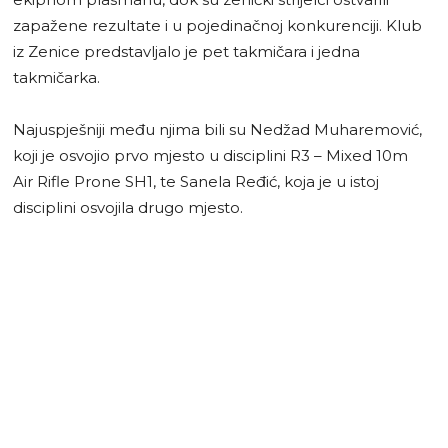
zapažene rezultate i u pojedinačnoj konkurenciji. Klub
iz Zenice predstavljalo je pet takmičara i jedna
takmičarka.
Najuspješniji među njima bili su Nedžad Muharemović,
koji je osvojio prvo mjesto u disciplini R3 – Mixed 10m
Air Rifle Prone SH1, te Sanela Ređić, koja je u istoj
disciplini osvojila drugo mjesto.