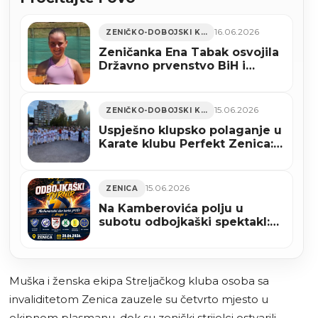
16.06.2026
ZENIČKO-DOBOJSKI KANTON
Zeničanka Ena Tabak osvojila
Državno prvenstvo BiH i
predvodi reprezentaciju na
Evropskom ekipnom
prvenstvu u Gruziji
15.06.2026
ZENIČKO-DOBOJSKI KANTON
Uspješno klupsko polaganje u
Karate klubu Perfekt Zenica:
56 kandidata steklo nova
zvanja (FOTO)
15.06.2026
ZENICA
Na Kamberovića polju u
subotu odbojkaški spektakl:
Stižu prvaci i najbolji juniori
BiH
Muška i ženska ekipa Streljačkog kluba osoba sa
invaliditetom Zenica zauzele su četvrto mjesto u
ekipnom plasmanu, dok su zenički strijelci ostvarili