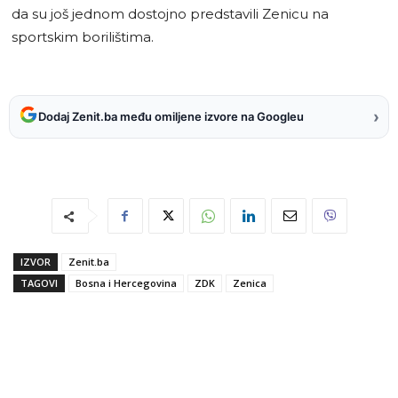
da su još jednom dostojno predstavili Zenicu na
sportskim borilištima.
›
Dodaj Zenit.ba među omiljene izvore na Googleu
IZVOR
Zenit.ba
TAGOVI
Bosna i Hercegovina
ZDK
Zenica