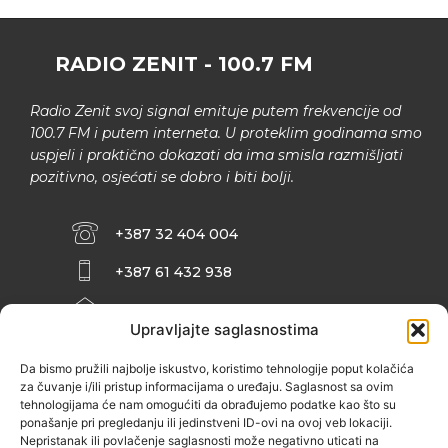
RADIO ZENIT - 100.7 FM
Radio Zenit svoj signal emituje putem frekvencije od
100.7 FM i putem interneta. U proteklim godinama smo
uspjeli i praktično dokazati da ima smisla razmišljati
pozitivno, osjećati se dobro i biti bolji.
+387 32 404 004
+387 61 432 938
INFO@ZENIT.BA
Upravljajte saglasnostima
HUSEINA KULENOVIĆA BR. 2 (RK
ZENIČANKA, 3. SPRAT), 72000 ZENICA
Da bismo pružili najbolje iskustvo, koristimo tehnologije poput kolačića
za čuvanje i/ili pristup informacijama o uređaju. Saglasnost sa ovim
tehnologijama će nam omogućiti da obrađujemo podatke kao što su
ponašanje pri pregledanju ili jedinstveni ID-ovi na ovoj veb lokaciji.
Nepristanak ili povlačenje saglasnosti može negativno uticati na