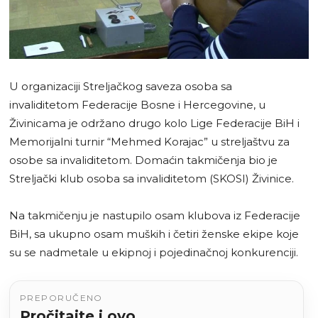
U organizaciji Streljačkog saveza osoba sa
invaliditetom Federacije Bosne i Hercegovine, u
Živinicama je održano drugo kolo Lige Federacije BiH i
Memorijalni turnir “Mehmed Korajac” u streljaštvu za
osobe sa invaliditetom. Domaćin takmičenja bio je
Streljački klub osoba sa invaliditetom (SKOSI) Živinice.
Na takmičenju je nastupilo osam klubova iz Federacije
BiH, sa ukupno osam muških i četiri ženske ekipe koje
su se nadmetale u ekipnoj i pojedinačnoj konkurenciji.
PREPORUČENO
Pročitajte i ovo