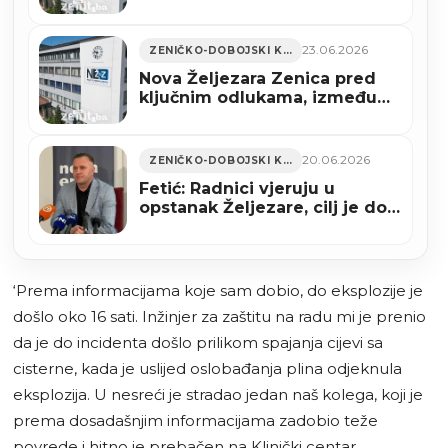
svojim ili povezanim firmama
23.06.2026
ZENIČKO-DOBOJSKI KANTON
Nova Željezara Zenica pred
ključnim odlukama, između
stečaja i oporavka
20.06.2026
ZENIČKO-DOBOJSKI KANTON
Fetić: Radnici vjeruju u
opstanak Željezare, cilj je do
jeseni ponovo pokrenuti
visoku peć
‘Prema informacijama koje sam dobio, do eksplozije je
došlo oko 16 sati. Inžinjer za zaštitu na radu mi je prenio
da je do incidenta došlo prilikom spajanja cijevi sa
cisterne, kada je uslijed oslobađanja plina odjeknula
eksplozija. U nesreći je stradao jedan naš kolega, koji je
prema dosadašnjim informacijama zadobio teže
povrede i hitno je prebačen na Klinički centar