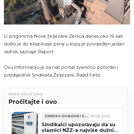
U pogonima Nove željezare Zenica danas oko 16 sati
došlo je do eksplozije plina u kojoj je povrijeđen jedan
radnik, saznaje Raport.
Ovu informaciju je za naš portal zvanično potvrdio i
predsjednik Sindikata Željezare, Rašid Fetić.
PREPORUČENO
Pročitajte i ovo
25.06.2026
ZENIČKO-DOBOJSKI KANTON
Sindikalci upozoravaju da su
vlasnici NŽZ-a najviše dužni