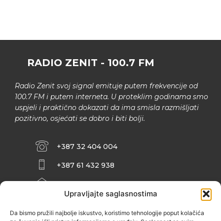
RADIO ZENIT - 100.7 FM
Radio Zenit svoj signal emituje putem frekvencije od
100.7 FM i putem interneta. U proteklim godinama smo
uspjeli i praktično dokazati da ima smisla razmišljati
pozitivno, osjećati se dobro i biti bolji.
+387 32 404 004
+387 61 432 938
INFO@ZENIT.BA
Upravljajte saglasnostima
HUSEINA KULENOVIĆA BR. 2 (RK
ZENIČANKA, 3. SPRAT), 72000 ZENICA
Da bismo pružili najbolje iskustvo, koristimo tehnologije poput kolačića