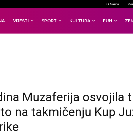
O Nama
Mar
NA
VIJESTI
SPORT
KULTURA
FUN
ZE
dina Muzaferija osvojila 
to na takmičenju Kup J
ike