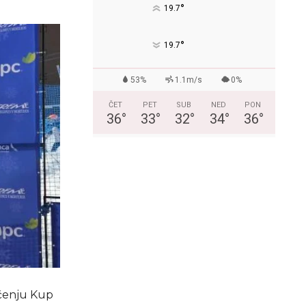
°
19.7
°
19.7
53%
1.1m/s
0%
ČET
PET
SUB
NED
PON
36
°
33
°
32
°
34
°
36
°
ičenju Kup