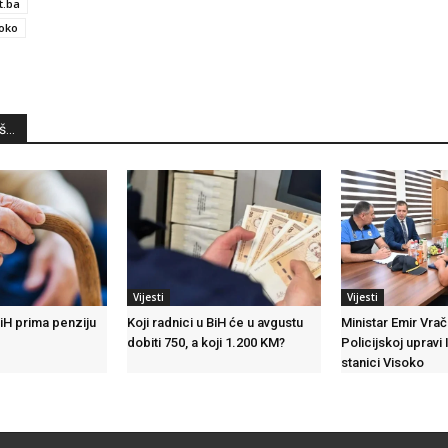
t.ba
oko
...
Vijesti
Vijesti
iH prima penziju
Koji radnici u BiH će u avgustu
Ministar Emir Vrač
dobiti 750, a koji 1.200 KM?
Policijskoj upravi I
stanici Visoko