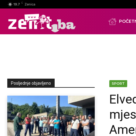
C
19.7
Zenica
POČET
Posljednje objavljeno
SPORT
Elve
mjes
Amer