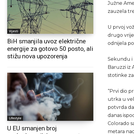
Južne Amer
zauzela tre
U prvoj vož
Vijesti
drugo vrije
BiH smanjila uvoz električne
odnijela p
energije za gotovo 50 posto, ali
stižu nova upozorenja
Sekundu i š
Baruzzi iz
stotinke za
“Prvi dio p
utrka u ve
potvrda da s
danas ispod
Lifestyle
Colorado sam
U EU smanjen broj
metara nad