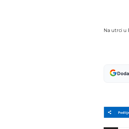
Na utrci u 
Dodaj
Podlij