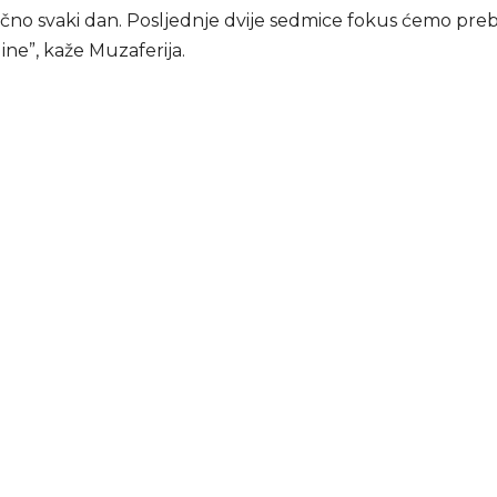
ično svaki dan. Posljednje dvije sedmice fokus ćemo preb
line”, kaže Muzaferija.