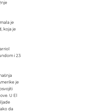
žnje
imala je
, koja je
arriol
kundom i 23
našnja
Amerike je
osvojiti
ove. U El
iljade
tako da