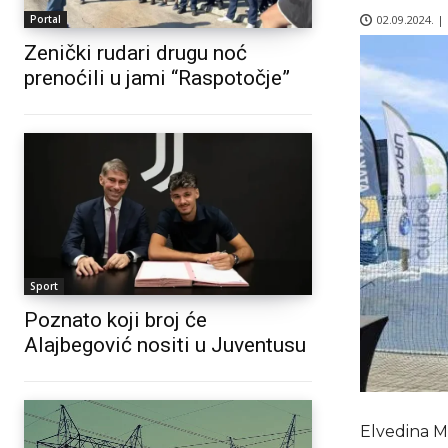
02.09.2024. |
Portal
Zenički rudari drugu noć
prenoćili u jami “Raspotočje”
Sport
Poznato koji broj će
Alajbegović nositi u Juventusu
Elvedina M