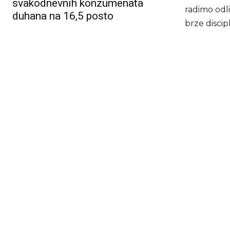
svakodnevnih konzumenata
radimo odl
duhana na 16,5 posto
brze discip