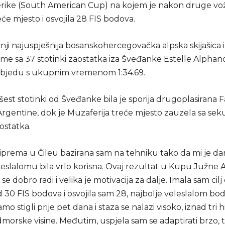
ike (South American Cup) na kojem je nakon druge vo
će mjesto i osvojila 28 FIS bodova.
nji najuspješnija bosanskohercegovačka alpska skijašica 
me sa 37 stotinki zaostatka iza Šveđanke Estelle Alphand
objedu s ukupnim vremenom 1:34.69.
est stotinki od Šveđanke bila je sporija drugoplasirana F
 Argentine, dok je Muzaferija treće mjesto zauzela sa se
ostatka.
riprema u Čileu bazirana sam na tehniku tako da mi je da
leslalomu bila vrlo korisna. Ovaj rezultat u Kupu Južne 
e dobro radi i velika je motivacija za dalje. Imala sam cilj 
 30 FIS bodova i osvojila sam 28, najbolje veleslalom bod
o stigli prije pet dana i staza se nalazi visoko, iznad tri h
morske visine. Međutim, uspjela sam se adaptirati brzo, 