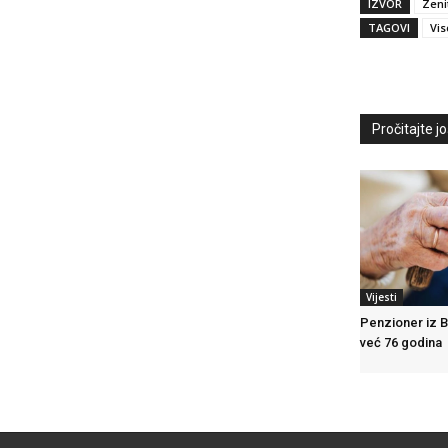
IZVOR
Zeni
TAGOVI
Vis
Pročitajte još
Vijesti
Penzioner iz B
već 76 godina