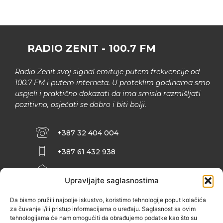
RADIO ZENIT - 100.7 FM
Radio Zenit svoj signal emituje putem frekvencije od
100.7 FM i putem interneta. U proteklim godinama smo
uspjeli i praktično dokazati da ima smisla razmišljati
pozitivno, osjećati se dobro i biti bolji.
+387 32 404 004
+387 61 432 938
INFO@ZENIT.BA
Upravljajte saglasnostima
HUSEINA KULENOVIĆA BR. 2 (RK
ZENIČANKA, 3. SPRAT), 72000 ZENICA
Da bismo pružili najbolje iskustvo, koristimo tehnologije poput kolačića
za čuvanje i/ili pristup informacijama o uređaju. Saglasnost sa ovim
tehnologijama će nam omogućiti da obrađujemo podatke kao što su