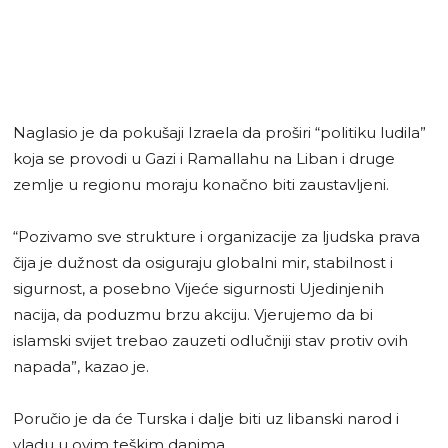
Naglasio je da pokušaji Izraela da proširi “politiku ludila”
koja se provodi u Gazi i Ramallahu na Liban i druge
zemlje u regionu moraju konačno biti zaustavljeni.
“Pozivamo sve strukture i organizacije za ljudska prava
čija je dužnost da osiguraju globalni mir, stabilnost i
sigurnost, a posebno Vijeće sigurnosti Ujedinjenih
nacija, da poduzmu brzu akciju. Vjerujemo da bi
islamski svijet trebao zauzeti odlučniji stav protiv ovih
napada”, kazao je.
Poručio je da će Turska i dalje biti uz libanski narod i
vladu u ovim teškim danima.