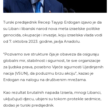
Turski predsjednik Recep Tayyip Erdogan izjavio je da
su Liban i libanski narod nova meta izraelske politike
genocida, okupacije i invazije, koju izraelska vlada vodi
od 7. oktobra 2023. godine, javlja Anadolu.
“Pozivamo sve strukture čija je obaveza da osiguraju
globalni mir, stabilnost i sigurnost, te sve organizacije
za ljudska prava, posebno Vijeće sigurnosti Ujedinjenih
nacija (VSUN), da poduzmu brzu akciju”, kazao je
Erdogan na nalogu na društvenim mrežama.
Kao rezultat brutalnih napada Izraela, mnogi Libanci,
uključujući djecu, ubijeni su tokom protekle sedmice,
dodao je turski predsjednik.