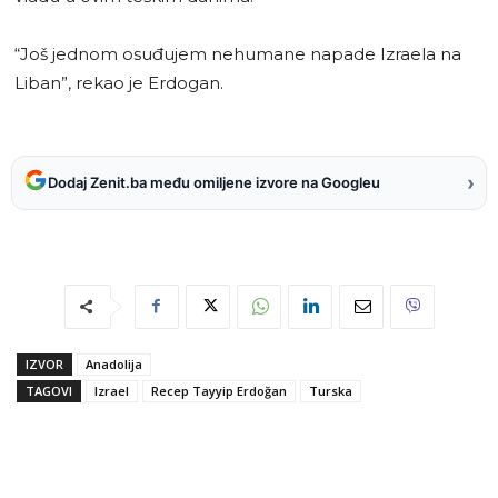
“Još jednom osuđujem nehumane napade Izraela na
Liban”, rekao je Erdogan.
›
Dodaj Zenit.ba među omiljene izvore na Googleu
IZVOR
Anadolija
TAGOVI
Izrael
Recep Tayyip Erdoğan
Turska