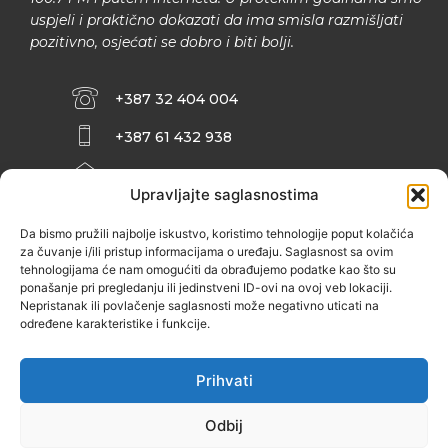
uspjeli i praktično dokazati da ima smisla razmišljati
pozitivno, osjećati se dobro i biti bolji.
+387 32 404 004
+387 61 432 938
INFO@ZENIT.BA
Upravljajte saglasnostima
HUSEINA KULENOVIĆA BR. 2 (RK
ZENIČANKA, 3. SPRAT), 72000 ZENICA
Da bismo pružili najbolje iskustvo, koristimo tehnologije poput kolačića
za čuvanje i/ili pristup informacijama o uređaju. Saglasnost sa ovim
tehnologijama će nam omogućiti da obrađujemo podatke kao što su
ponašanje pri pregledanju ili jedinstveni ID-ovi na ovoj veb lokaciji.
Nepristanak ili povlačenje saglasnosti može negativno uticati na
određene karakteristike i funkcije.
Prihvati
Odbij