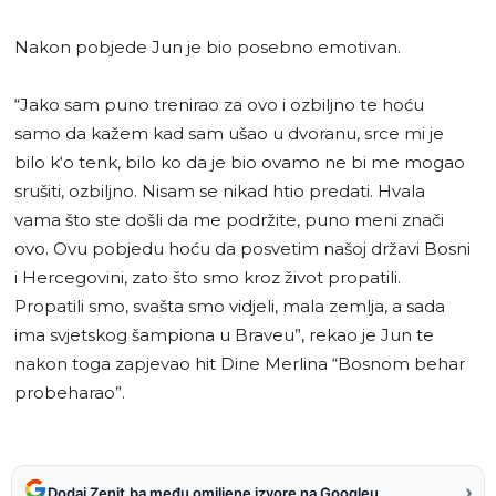
Nakon pobjede Jun je bio posebno emotivan.
“Jako sam puno trenirao za ovo i ozbiljno te hoću
samo da kažem kad sam ušao u dvoranu, srce mi je
bilo k‘o tenk, bilo ko da je bio ovamo ne bi me mogao
srušiti, ozbiljno. Nisam se nikad htio predati. Hvala
vama što ste došli da me podržite, puno meni znači
ovo. Ovu pobjedu hoću da posvetim našoj državi Bosni
i Hercegovini, zato što smo kroz život propatili.
Propatili smo, svašta smo vidjeli, mala zemlja, a sada
ima svjetskog šampiona u Braveu”, rekao je Jun te
nakon toga zapjevao hit Dine Merlina “Bosnom behar
probeharao”.
›
Dodaj Zenit.ba među omiljene izvore na Googleu