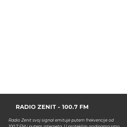
RADIO ZENIT - 100.7 FM
Radio Zenit svoj signal emituje putem frekvencije od
100.7 FM i putem interneta. U proteklim godinama smo