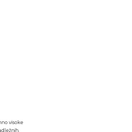
mno visoke
adležnih.