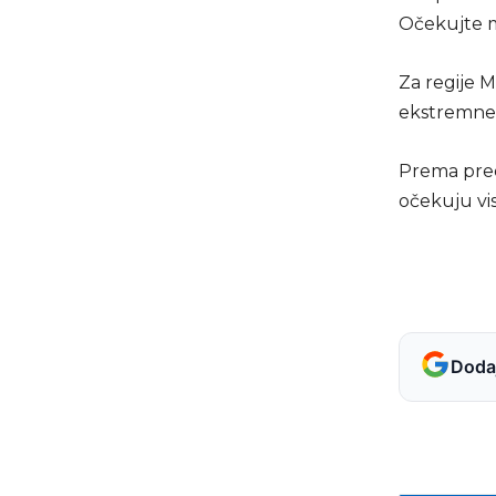
Očekujte m
Za regije M
ekstremne 
Prema pred
očekuju vi
Dodaj