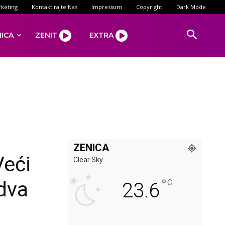
keting
Kontaktirajte Nas
Impressum
Copyright
Dark Mode
NICA
ZENIT
EXTRA
ZENICA
Veći
Clear Sky
°
dva
C
23.6