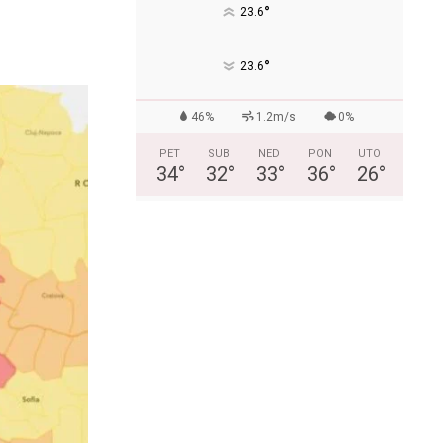
°
23.6
°
23.6
46%
1.2m/s
0%
PET
SUB
NED
PON
UTO
34
°
32
°
33
°
36
°
26
°