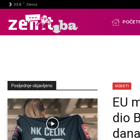
C
23.6
Zenica
POČET
Posljednje objavljeno
VIJESTI
EU m
dio 
dana