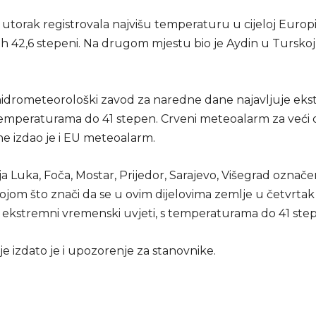
 utorak registrovala najvišu temperaturu u cijeloj Europi
h 42,6 stepeni. Na drugom mjestu bio je Aydin u Turskoj 
hidrometeorološki zavod za naredne dane najavljuje ek
temperaturama do 41 stepen. Crveni meteoalarm za veći d
e izdao je i EU meteoalarm.
a Luka, Foča, Mostar, Prijedor, Sarajevo, Višegrad označ
jom što znači da se u ovim dijelovima zemlje u četvrtak
 ekstremni vremenski uvjeti, s temperaturama do 41 ste
je izdato je i upozorenje za stanovnike.