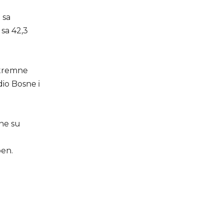
 sa
sa 42,3
stremne
io Bosne i
ene su
pen.