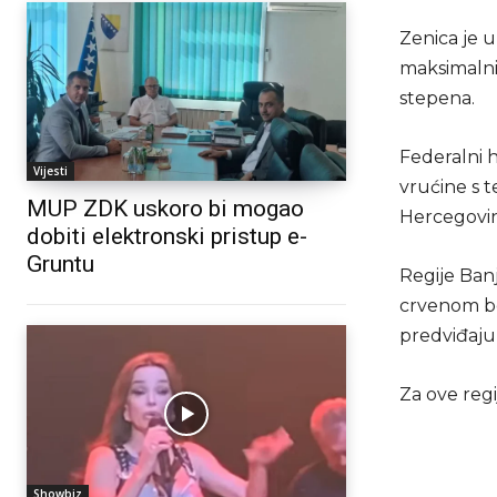
Zenica je u
maksimalni
stepena.
Federalni 
Vijesti
vrućine s 
MUP ZDK uskoro bi mogao
Hercegovin
dobiti elektronski pristup e-
Gruntu
Regije Banj
crvenom bo
predviđaju
Za ove regi
Showbiz