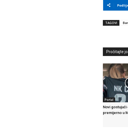
Podlij
TAGOVI
Ban
Pročitajte još
Portal
Novi gostujući
premijerno u 