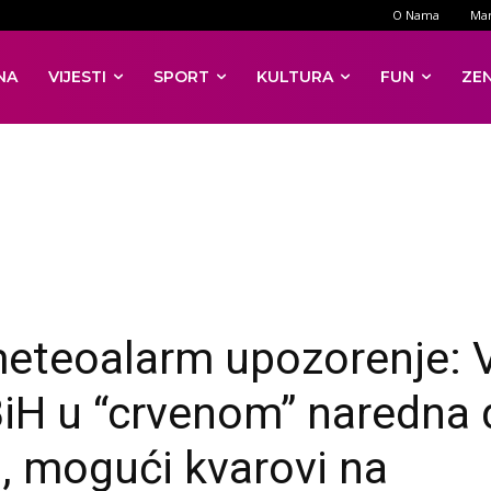
O Nama
Mar
NA
VIJESTI
SPORT
KULTURA
FUN
ZE
eteoalarm upozorenje: 
BiH u “crvenom” naredna 
, mogući kvarovi na