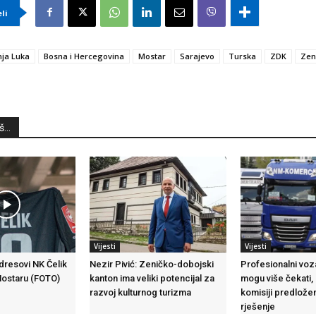
eli
ja Luka
Bosna i Hercegovina
Mostar
Sarajevo
Turska
ZDK
Zen
...
Vijesti
Vijesti
 dresovi NK Čelik
Nezir Pivić: Zeničko-dobojski
Profesionalni voza
Mostaru (FOTO)
kanton ima veliki potencijal za
mogu više čekati,
razvoj kulturnog turizma
komisiji predlož
rješenje