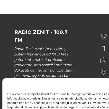
RADIO ZENIT - 100.7
FM
Radio Zenit svoj signal emituje
putem frekvencije od 100.7 FM i
putem interneta. U proteklim
godinama smo uspjeli i praktično
dokazati da ima smisla razmišljati
pozitivno, osjećati se dobro i biti
bolji.
U našem programu nema šunda,
Da bismo pružili najbolje iskustvo, koristimo tehnologije poput kolačića za ču
narodne muzike..
informacijama o uređaju. Saglasnost sa ovim tehnologijama će nam omoguć
podatke kao što su ponašanje pri pregledanju ili jedinstveni ID-ovi na ovoj v
Nepristanak ili povlačenje saglasnosti može negativno uticati na određene k