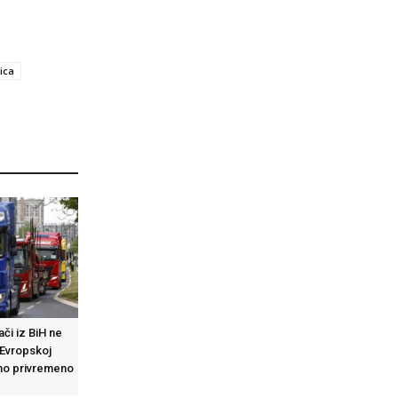
ica
či iz BiH ne
 Evropskoj
eno privremeno