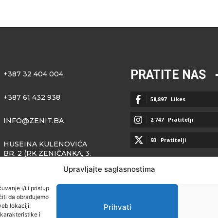
PRATITE NAS
+387 32 404 004
+387 61 432 938
58,897
Likes
2,747
Pratitelji
INFO@ZENIT.BA
93
Pratitelji
HUSEINA KULENOVIĆA
BR. 2 (RK ZENIČANKA, 3.
SPRAT), 72000 ZENICA
Upravljajte saglasnostima
vanje i/ili pristup
iti da obrađujemo
eb lokaciji.
Prihvati
arakteristike i