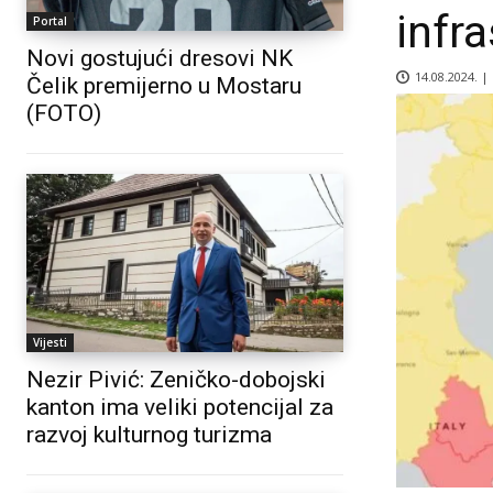
infra
Portal
Novi gostujući dresovi NK
14.08.2024. |
Čelik premijerno u Mostaru
(FOTO)
Vijesti
Nezir Pivić: Zeničko-dobojski
kanton ima veliki potencijal za
razvoj kulturnog turizma