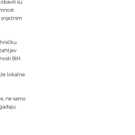
obavili su
emnost
 snježnim
ehničku
 zahtjev
nosti BiH.
rže lokalne
e, ne samo
ogađaju