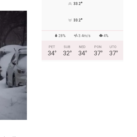
°
33.2
°
33.2
28%
3.4m/s
4%
PET
SUB
NED
PON
UTO
34
°
32
°
34
°
37
°
37
°