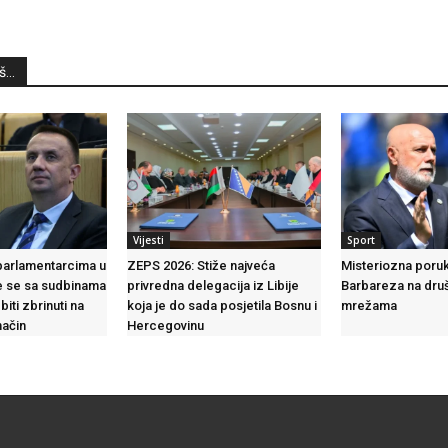
...
Vijesti
Sport
parlamentarcima u
ZEPS 2026: Stiže najveća
Misteriozna poru
te se sa sudbinama
privredna delegacija iz Libije
Barbareza na dru
biti zbrinuti na
koja je do sada posjetila Bosnu i
mrežama
način
Hercegovinu