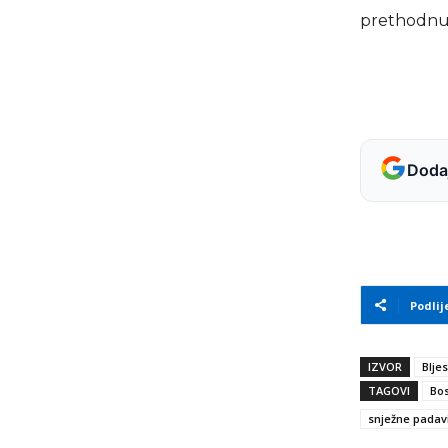
prethodnu k
Dodaj
Podlij
IZVOR
Blje
TAGOVI
Bos
snježne padav