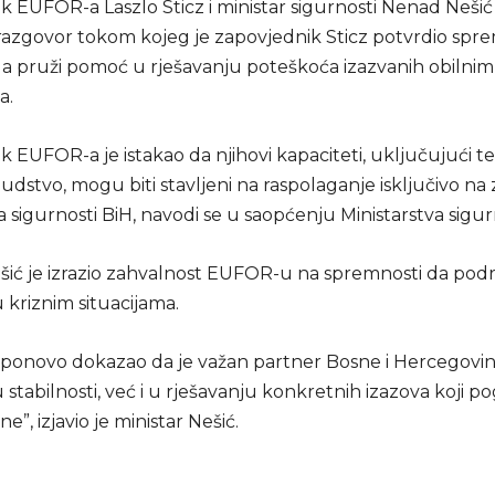
 EUFOR-a Laszlo Sticz i ministar sigurnosti Nenad Nešić 
 razgovor tokom kojeg je zapovjednik Sticz potvrdio spr
 pruži pomoć u rješavanju poteškoća izazvanih obilnim
a.
 EUFOR-a je istakao da njihovi kapaciteti, uključujući t
judstvo, mogu biti stavljeni na raspolaganje isključivo na
a sigurnosti BiH, navodi se u saopćenju Ministarstva sigur
ešić je izrazio zahvalnost EUFOR-u na spremnosti da pod
 kriznim situacijama.
ponovo dokazao da je važan partner Bosne i Hercegovin
stabilnosti, već i u rješavanju konkretnih izazova koji p
e”, izjavio je ministar Nešić.