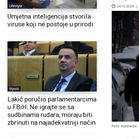
24.12.2024. |
Lifestyle
Umjetna inteligencija stvorila
viruse koji ne postoje u prirodi
Vijesti
Lakić poručio parlamentarcima
u FBiH: Ne igrajte se sa
sudbinama rudara, moraju biti
zbrinuti na najadekvatniji način
Foto: Ilustracija