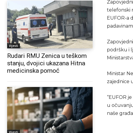
Zapovjednik
telefonski
EUFOR-a da
padavinam
Zapovjednik
Vijesti
podršku i l
Rudari RMU Zenica u teškom
Ministarstv
stanju, dvojici ukazana Hitna
medicinska pomoć
Ministar N
zajednice u
“EUFOR je 
u očuvanju 
naše građan
Vijesti