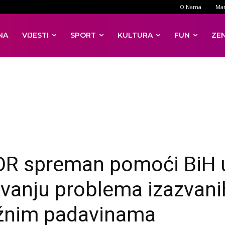
O Nama
Mar
NA
VIJESTI
SPORT
KULTURA
FUN
ZE
R spreman pomoći BiH 
avanju problema izazvani
žnim padavinama