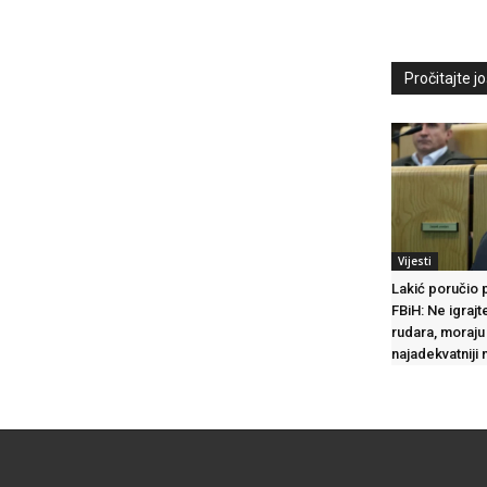
Pročitajte još
Vijesti
Lakić poručio 
FBiH: Ne igraj
rudara, moraju 
najadekvatniji 