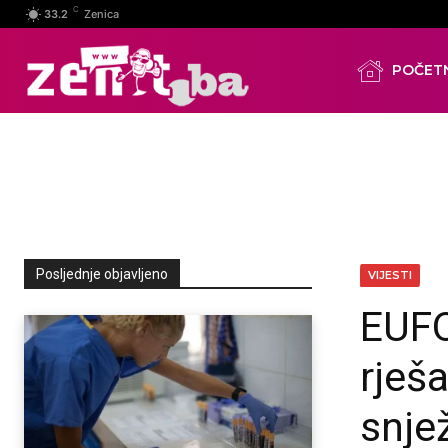
C
33.2
Zenica
POČET
Posljednje objavljeno
VIJESTI
EUFO
rješ
snje