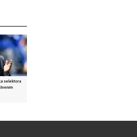
ka selektora
štvenim