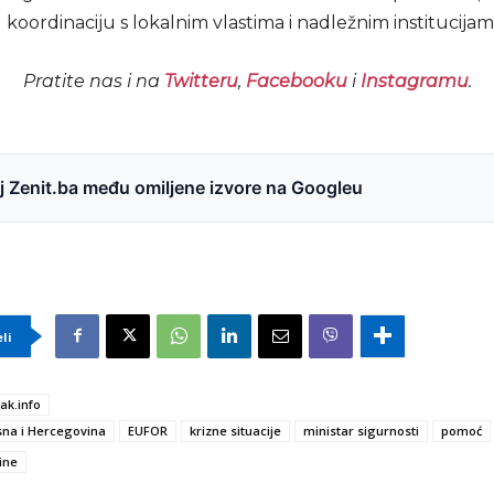
oordinaciju s lokalnim vlastima i nadležnim institucijam
Pratite nas i na
Twitteru
,
Facebooku
i
Instagramu
.
 Zenit.ba među omiljene izvore na Googleu
eli
sak.info
na i Hercegovina
EUFOR
krizne situacije
ministar sigurnosti
pomoć
ine