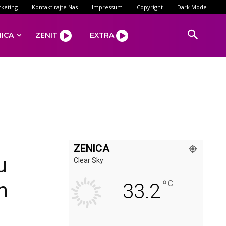
keting
Kontaktirajte Nas
Impressum
Copyright
Dark Mode
NICA
ZENIT
EXTRA
ZENICA
u
Clear Sky
°
h
C
33.2