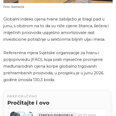
Foto: Ilustracija
Globalni indeks cijena hrane zabilježio je blagi pad u
junu, s obzirom na to da su niže cijene žitarica, šećera i
mliječnih proizvoda uspješno amortizovale rast
investicione potražnje u sektorima biljnih ulja i mesa.
Referentna mjera Svjetske organizacije za hranu i
poljoprivredu (FAO), koja prati mjesečne promjene
međunarodnih cijena korpe globalno trgovanih
prehrambenih proizvoda, u prosjeku je u junu 2026.
godine iznosila 130,3 boda.
PREPORUČENO
Pročitajte i ovo
03.07.2026
ZENIČKO-DOBOJSKI KANTON