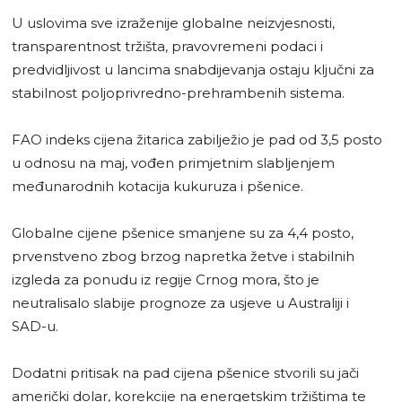
U uslovima sve izraženije globalne neizvjesnosti,
transparentnost tržišta, pravovremeni podaci i
predvidljivost u lancima snabdijevanja ostaju ključni za
stabilnost poljoprivredno-prehrambenih sistema.
FAO indeks cijena žitarica zabilježio je pad od 3,5 posto
u odnosu na maj, vođen primjetnim slabljenjem
međunarodnih kotacija kukuruza i pšenice.
Globalne cijene pšenice smanjene su za 4,4 posto,
prvenstveno zbog brzog napretka žetve i stabilnih
izgleda za ponudu iz regije Crnog mora, što je
neutralisalo slabije prognoze za usjeve u Australiji i
SAD-u.
Dodatni pritisak na pad cijena pšenice stvorili su jači
američki dolar, korekcije na energetskim tržištima te