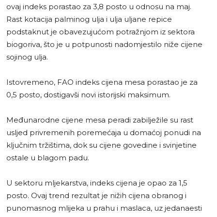
ovaj indeks porastao za 3,8 posto u odnosu na maj.
Rast kotacija palminog ulja i ulja uljane repice
podstaknut je obavezujućom potražnjom iz sektora
biogoriva, što je u potpunosti nadomjestilo niže cijene
sojinog ulja.
Istovremeno, FAO indeks cijena mesa porastao je za
0,5 posto, dostigavši novi istorijski maksimum.
Međunarodne cijene mesa peradi zabilježile su rast
usljed privremenih poremećaja u domaćoj ponudi na
ključnim tržištima, dok su cijene govedine i svinjetine
ostale u blagom padu.
U sektoru mljekarstva, indeks cijena je opao za 1,5
posto. Ovaj trend rezultat je nižih cijena obranog i
punomasnog mlijeka u prahu i maslaca, uz jedanaesti