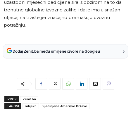
uzastopni mjesečni pad cijena sira, s obzirom na to da
trenutne globalne izvozne zalihe i dalje imaju snažan
utjecaj na tržište jer značajno premašuju uvoznu
potražnju.
›
Dodaj Zenit.ba među omiljene izvore na Googleu
IZVOR
Zenit.ba
TAGOVI
mlijeko
Sjedinjene Američke Države