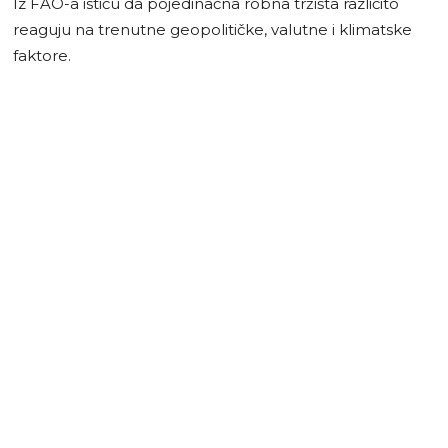
Iz FAO-a ističu da pojedinačna robna tržišta različito
reaguju na trenutne geopolitičke, valutne i klimatske
faktore.