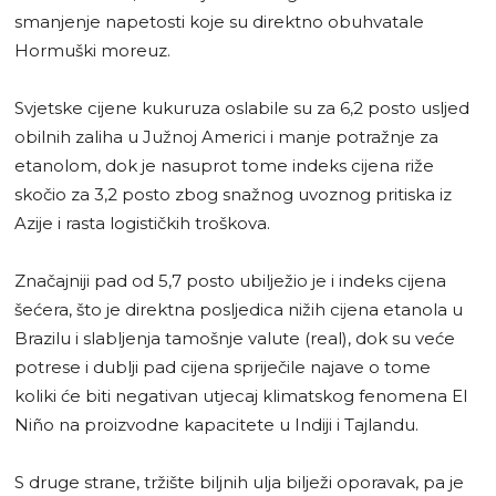
smanjenje napetosti koje su direktno obuhvatale
Hormuški moreuz.
Svjetske cijene kukuruza oslabile su za 6,2 posto usljed
obilnih zaliha u Južnoj Americi i manje potražnje za
etanolom, dok je nasuprot tome indeks cijena riže
skočio za 3,2 posto zbog snažnog uvoznog pritiska iz
Azije i rasta logističkih troškova.
Značajniji pad od 5,7 posto ubilježio je i indeks cijena
šećera, što je direktna posljedica nižih cijena etanola u
Brazilu i slabljenja tamošnje valute (real), dok su veće
potrese i dublji pad cijena spriječile najave o tome
koliki će biti negativan utjecaj klimatskog fenomena El
Niño na proizvodne kapacitete u Indiji i Tajlandu.
S druge strane, tržište biljnih ulja bilježi oporavak, pa je