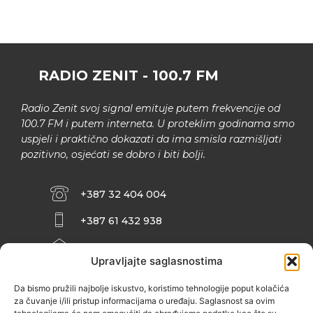
RADIO ZENIT - 100.7 FM
Radio Zenit svoj signal emituje putem frekvencije od
100.7 FM i putem interneta. U proteklim godinama smo
uspjeli i praktično dokazati da ima smisla razmišljati
pozitivno, osjećati se dobro i biti bolji.
+387 32 404 004
+387 61 432 938
INFO@ZENIT.BA
Upravljajte saglasnostima
HUSEINA KULENOVIĆA BR. 2 (RK
ZENIČANKA, 3. SPRAT), 72000 ZENICA
Da bismo pružili najbolje iskustvo, koristimo tehnologije poput kolačića
za čuvanje i/ili pristup informacijama o uređaju. Saglasnost sa ovim