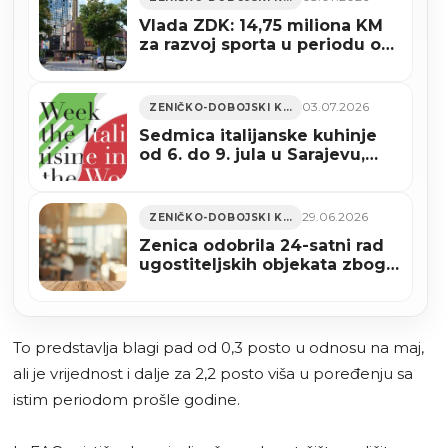
Vlada ZDK: 14,75 miliona KM
za razvoj sporta u periodu od
2023. do 2026. godine
03.07.2026
ZENIČKO-DOBOJSKI KANTON
Sedmica italijanske kuhinje
od 6. do 9. jula u Sarajevu,
Zenici i Trebinju
29.06.2026
ZENIČKO-DOBOJSKI KANTON
Zenica odobrila 24-satni rad
ugostiteljskih objekata zbog
utakmice BiH – SAD
To predstavlja blagi pad od 0,3 posto u odnosu na maj,
ali je vrijednost i dalje za 2,2 posto viša u poređenju sa
istim periodom prošle godine.