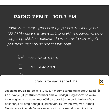
RADIO ZENIT - 100.7 FM
Radio Zenit svoj signal emituje putem frekvencije od
100.7 FM i putem interneta. U proteklim godinama smo
uspjeli i praktično dokazati da ima smisla razmišljati
pozitivno, osjećati se dobro i biti bolji.
+387 32 404 004
+387 61 432 938
INFO@ZENIT.BA
Upravljajte saglasnostima
HUSEINA KULENOVIĆA BR. 2 (RK
ZENIČANKA, 3. SPRAT), 72000 ZENICA
Da bismo pružili najbolje iskustvo, koristimo tehnologije poput kolačića
za čuvanje i/ili pristup informacijama o uređaju. Saglasnost sa ovim
tehnologijama će nam omogućiti da obrađujemo podatke kao što su
ponašanje pri pregledanju ili jedinstveni ID-ovi na ovoj veb lokaciji.
Nepristanak ili povlačenje saglasnosti može negativno uticati na