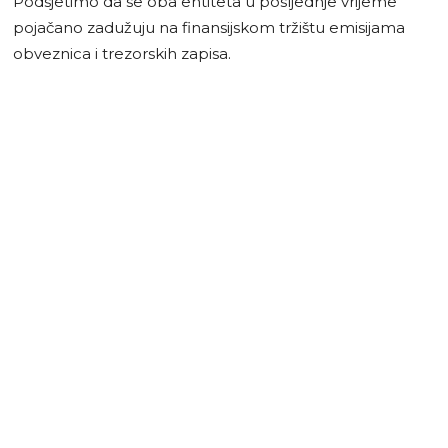
Podsjetimo da se oba entiteta u posljednje vrijeme
pojačano zadužuju na finansijskom tržištu emisijama
obveznica i trezorskih zapisa.