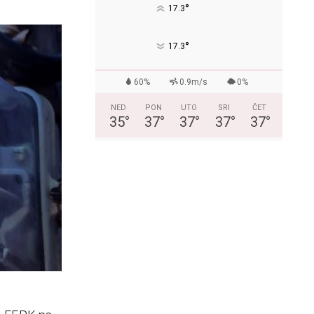
°
17.3
°
17.3
60%
0.9m/s
0%
NED
PON
UTO
SRI
ČET
35
°
37
°
37
°
37
°
37
°