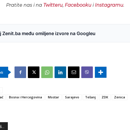
Pratite nas i na
Twitteru
,
Facebooku
i
Instagramu
.
 Zenit.ba među omiljene izvore na Googleu
eli
a
ać
Bosna i Hercegovina
Mostar
Sarajevo
Tešanj
ZDK
Zenica
...