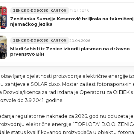
21.04.2026
ZENIČKO-DOBOJSKI KANTON
Zeničanka Sumejja Keserović briljirala na takmičenj
njemačkog jezika
20.04.2026
ZENIČKO-DOBOJSKI KANTON
Mladi šahisti iz Zenice izborili plasman na državno
prvenstvo BiH
obavljanje djelatnosti proizvodnje električne energije iz
ju zahtjeva e SOLAR d.o.o. Mostar za šest fotonaponskih 
 Dozvola/licenca za rad izdana je Operatoru za OIEiEK 
dozvole do 3.9.2041. godine.
ćanja regulatorne naknade za 2026. godinu oduzeta je
roizvodnju električne energije “TOPLOTA” D.O.O. ZENICA, 
 dalje status kvalifikovanog proizvođača u objektu foto