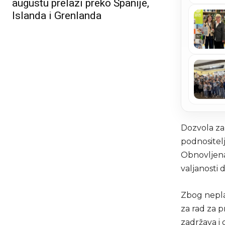
augustu prelazi preko Španije,
Islanda i Grenlanda
Dozvola za 
podnositel
Obnovljena
valjanosti 
Zbog nepla
za rad za p
zadržava i