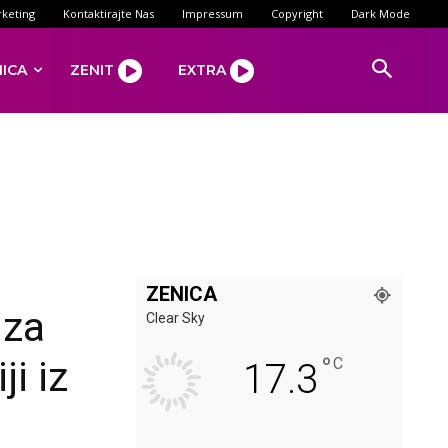
keting
Kontaktirajte Nas
Impressum
Copyright
Dark Mode
NICA
ZENIT
EXTRA
ZENICA
 za
Clear Sky
°
i iz
C
17.3