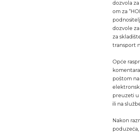
dozvola za 
om za “HOLD
podnositel
dozvole za 
za skladišt
transport 
Opće raspr
komentara z
poštom na 
elektrons
preuzeti u
ili na služ
Nakon razm
poduzeća, 