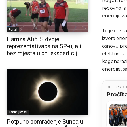
Regulatorn
redovnoj sj
energije z
Portal
To je cijen
Hamza Alić: S dvoje
izvora ener
reprezentativaca na SP-u, ali
osnovu pre
bez mjesta u bh. ekspediciji
električnu 
kogeneraci
energije, s
PREPOR
Pročita
Zanimljivosti
Potpuno pomračenje Sunca u