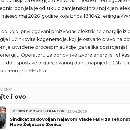
a komisija za energiju u Federaciji Bosne i Hercegovine
ednici donijela je odluku o zamjenskoj tržišnoj cijeni ele
a mjesec maj 2026. godine koja iznosi 18,1042 feninga/kW
a po kojoj privilegovani proizvođač električne energije iz 
gije i učinkovite kogeneracije, koji je ostvario pravo na po
mije utvrđene procesom aukcije (za velika postrojenja),
energiju Operatoru za obnovljive izvore energije i efika
ju do uspostave organizovanog dan unaprijed tržišta el
aopćeno je iz FERK-a.
UČENO
jte i ovo
22.04.2026
ZENIČKO-DOBOJSKI KANTON
Sindikat zadovoljan najavom Vlade FBiH za rekonst
Nove Željezare Zenica