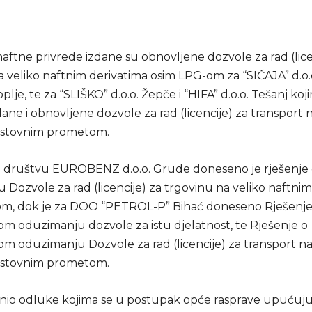
naftne privrede izdane su obnovljene dozvole za rad (lice
 veliko naftnim derivatima osim LPG-om za “SIČAJA” d.o.o
lje, te za “SLIŠKO” d.o.o. Žepče i “HIFA” d.o.o. Tešanj koj
ane i obnovljene dozvole za rad (licencije) za transport 
estovnim prometom.
društvu EUROBENZ d.o.o. Grude doneseno je rješenje 
Dozvole za rad (licencije) za trgovinu na veliko naftnim
m, dok je za DOO “PETROL-P” Bihać doneseno Rješenje
m oduzimanju dozvole za istu djelatnost, te Rješenje o
m oduzimanju Dozvole za rad (licencije) za transport na
estovnim prometom.
nio odluke kojima se u postupak opće rasprave upućuju: