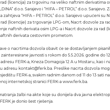
rad (licencija) za trgovinu na veliko naftnim derivatima 
INA” d.o.o. Sarajevo i “HIFA – PETROL” d.o.o. Sarajevo. Z
ja zahtjeva “HIFA – PETROL” d.o.o. Sarajevo upućeni su N
rad (licencije) za trgovanje LPG-om, Nacrt dozvole za rad 
enje naftnih derivata osim LPG-a i Nacrt dozvole za rad (li
naftnih derivata cestovnim prometom.
ave o nacrtima dozvola obavit će se dostavljanjem pisani
ainteresirane javnosti s rokom do 5.5.2026. godine do 12 
adresu FERK-a, Kneza Domagoja 12 A u Mostaru, kao i n
ku adresu
kontakt@ferk.ba
. Preslike nacrta dozvola mog
 sjedištu FERK-a, svakim radnim danom od 11 do 13 sati n
benoj internetskoj stranici FERK-a www.ferk.ba.
atranja žalbi na akte koje su donijela dva javna elektro
FERK je donio šest rješenja.