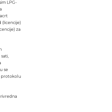
osim LPG-
a
acrt
(licencije)
cencije) za
h
sati,
a
u se
a protokolu
privredna