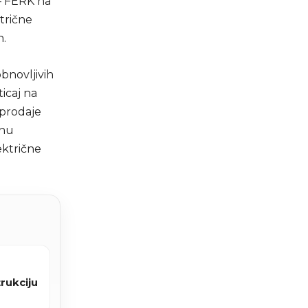
 – FERK na
ktrične
h.
obnovljivih
ticaj na
 prodaje
snu
ektrične
rukciju