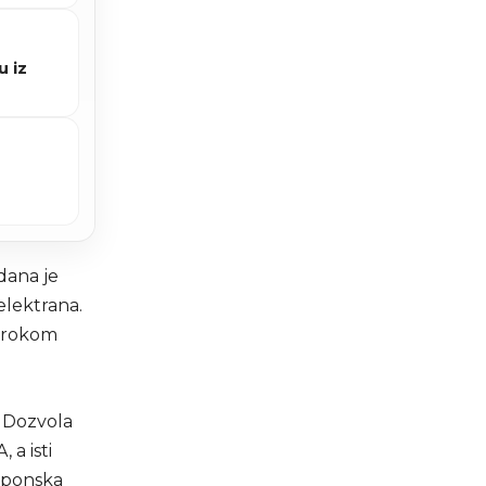
u iz
dana je
elektrana.
s rokom
 Dozvola
a isti
naponska