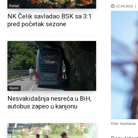
22.04.2026. |
Portal
NK Čelik savladao BSK sa 3:1
pred početak sezone
Vijesti
Nesvakidašnja nesreća u BiH,
autobus zapeo u kanjonu
Foto: Ilustracija