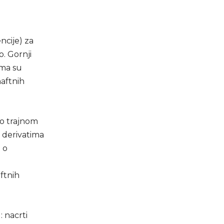
ncije) za
. Gornji
ima su
naftnih
o trajnom
 derivatima
 o
ftnih
 nacrti