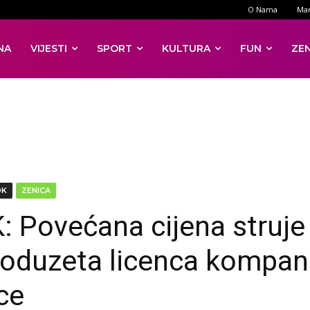
O Nama
Mar
NA
VIJESTI
SPORT
KULTURA
FUN
ZE
DK
ZENICA
: Povećana cijena struje
 oduzeta licenca kompanij
ce