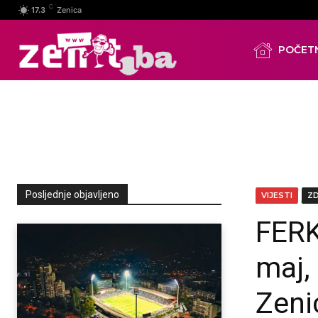
C
17.3
Zenica
POČET
Posljednje objavljeno
VIJESTI
Z
FERK
maj,
Zeni