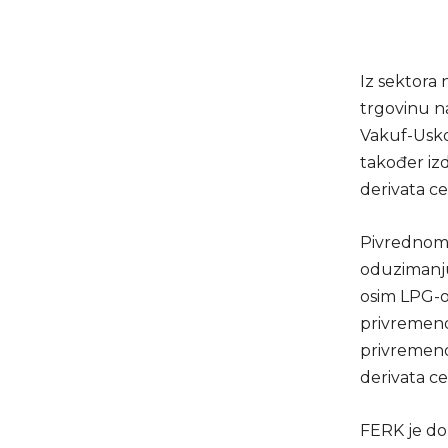
Iz sektora 
trgovinu na
Vakuf-Uskop
također izd
derivata c
Pivrednom 
oduzimanju 
osim LPG-o
privremeno
privremeno
derivata c
FERK je do