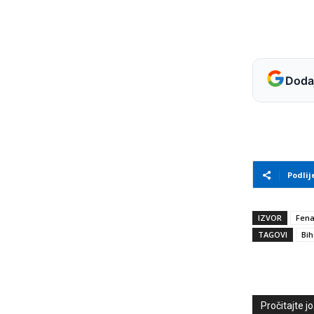
Dodaj
Podlij
IZVOR
Fen
TAGOVI
Bih
Pročitajte još