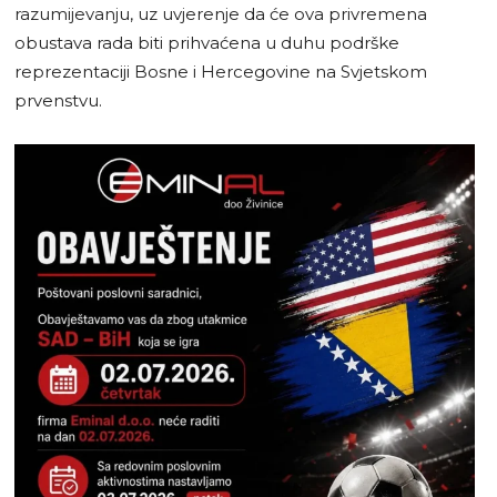
razumijevanju, uz uvjerenje da će ova privremena
obustava rada biti prihvaćena u duhu podrške
reprezentaciji Bosne i Hercegovine na Svjetskom
prvenstvu.