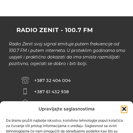
RADIO ZENIT - 100.7 FM
Radio Zenit svoj signal emituje putem frekvencije od
100.7 FM i putem interneta. U proteklim godinama smo
uspjeli i praktično dokazati da ima smisla razmišljati
pozitivno, osjećati se dobro i biti bolji.
+387 32 404 004
+387 61 432 938
INFO@ZENIT.BA
Upravljajte saglasnostima
HUSEINA KULENOVIĆA BR. 2 (RK
ZENIČANKA, 3. SPRAT), 72000 ZENICA
Da bismo pružili najbolje iskustvo, koristimo tehnologije poput kolačića
za čuvanje i/ili pristup informacijama o uređaju. Saglasnost sa ovim
tehnologijama će nam omogućiti da obrađujemo podatke kao što su