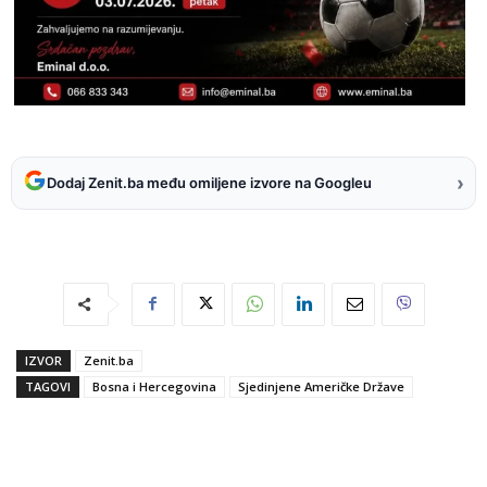
›
Dodaj Zenit.ba među omiljene izvore na Googleu
IZVOR
Zenit.ba
TAGOVI
Bosna i Hercegovina
Sjedinjene Američke Države