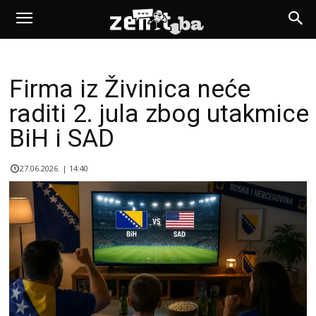
Firma iz Živinica neće
raditi 2. jula zbog utakmice
BiH i SAD
27.06.2026. | 14:40