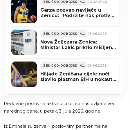
26.06.2026
ZENIČKO-DOBOJSKI KANTON
Garza pozvao navijače u
Zenicu: “Podržite nas protiv
Turske” (VIDEO)
25.06.2026
ZENIČKO-DOBOJSKI KANTON
Nova Željezara Zenica:
Ministar Lakić prikrio mišljenje
Ureda za zakonodavstvo FBiH
o zakonu o vanrednoj upravi?
25.06.2026
ZENIČKO-DOBOJSKI KANTON
Hiljade Zeničana cijele noći
slavilo plasman BiH u nokaut-
fazu Svjetskog prvenstva
(VIDEO)
Redovne poslovne aktivnosti bit će nastavljene već
narednog dana, u petak, 3. jula 2026. godine.
Iz Eminala su zahvalili poslovnim partnerima na