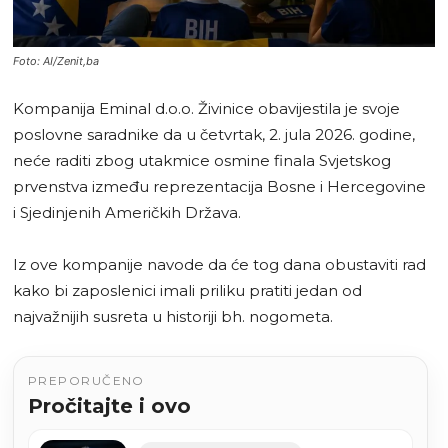
Foto: AI/Zenit,ba
Kompanija Eminal d.o.o. Živinice obavijestila je svoje
poslovne saradnike da u četvrtak, 2. jula 2026. godine,
neće raditi zbog utakmice osmine finala Svjetskog
prvenstva između reprezentacija Bosne i Hercegovine
i Sjedinjenih Američkih Država.
Iz ove kompanije navode da će tog dana obustaviti rad
kako bi zaposlenici imali priliku pratiti jedan od
najvažnijih susreta u historiji bh. nogometa.
PREPORUČENO
Pročitajte i ovo