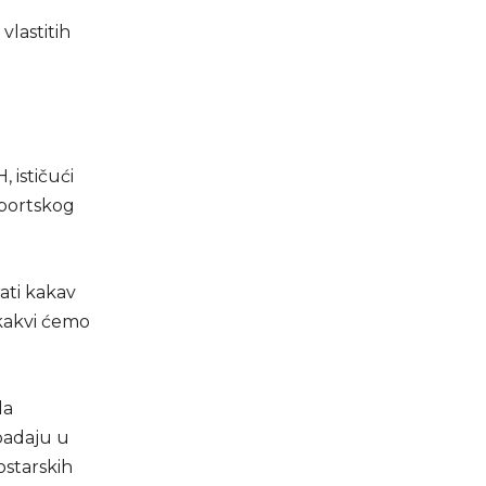
vlastitih
 ističući
sportskog
rati kakav
 kakvi ćemo
da
padaju u
ostarskih