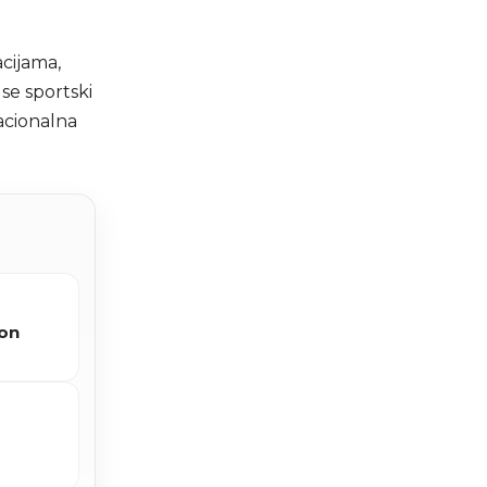
cijama,
se sportski
nacionalna
kon