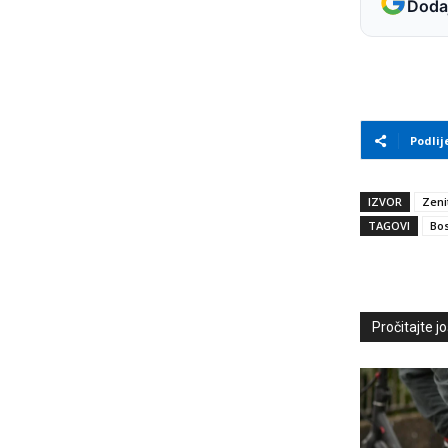
Dodaj
Podlij
IZVOR
Zeni
TAGOVI
Bos
Pročitajte još