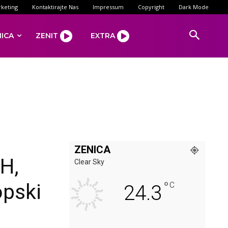
keting
Kontaktirajte Nas
Impressum
Copyright
Dark Mode
NICA
ZENIT
EXTRA
ZENICA
iH,
Clear Sky
°
opski
C
24.3