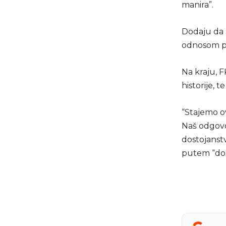
manira”.
Dodaju da s
odnosom pr
Na kraju, FK
historije, 
“Stajemo o
Naš odgovo
dostojanstv
putem “dost