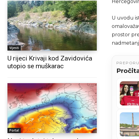
Hercegovin
U uvodu is
omalovažav
prostor pre
nadmetanja
Vijesti
U rijeci Krivaji kod Zavidovića
PREPOR
utopio se muškarac
Pročita
Portal