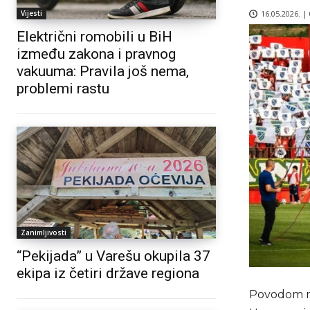
16.05.2026. |
Vijesti
Električni romobili u BiH
između zakona i pravnog
vakuuma: Pravila još nema,
problemi rastu
Zanimljivosti
“Pekijada” u Varešu okupila 37
ekipa iz četiri države regiona
Povodom re