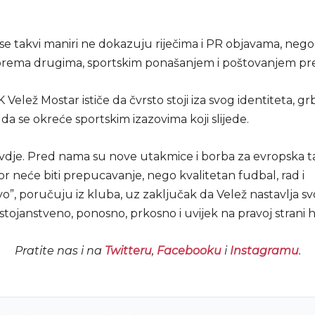
e takvi maniri ne dokazuju riječima i PR objavama, nego 
ema drugima, sportskim ponašanjem i poštovanjem pre
 Velež Mostar ističe da čvrsto stoji iza svog identiteta, grb
te da se okreće sportskim izazovima koji slijede.
vdje. Pred nama su nove utakmice i borba za evropska t
r neće biti prepucavanje, nego kvalitetan fudbal, rad i
o”, poručuju iz kluba, uz zaključak da Velež nastavlja sv
ojanstveno, ponosno, prkosno i uvijek na pravoj strani his
Pratite nas i na
Twitteru
,
Facebooku
i
Instagramu
.