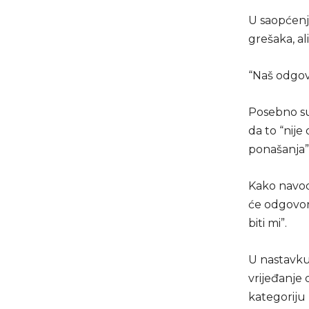
U saopćenju
grešaka, al
“Naš odgovo
Posebno su
da to “nije
ponašanja”
Kako navode
će odgovor
biti mi”.
U nastavku 
vrijeđanje
kategoriju 