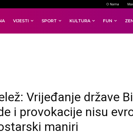
O Nama
Mar
NA
VIJESTI
SPORT
KULTURA
FUN
ZE
elež: Vrijeđanje države B
de i provokacije nisu evr
ostarski maniri