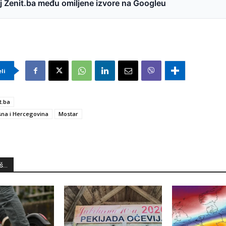
 Zenit.ba među omiljene izvore na Googleu
eli
t.ba
na i Hercegovina
Mostar
...