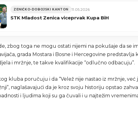
11.05.2026
ZENIČKO-DOBOJSKI KANTON
STK Mladost Zenica viceprvak Kupa BiH
e, zbog toga ne mogu ostati nijemi na pokušaje da se im
vijača, grada Mostara i Bosne i Hercegovine predstavlja 
ela i mržnje, te takve kvalifikacije “odlučno odbacuju”.
og kluba poručuju i da “Velež nije nastao iz mržnje, već 
ji”, naglašavajući da je kroz svoju historiju opstao zahva
ipadnosti i ljudima koji su ga čuvali i u najtežim vremenima