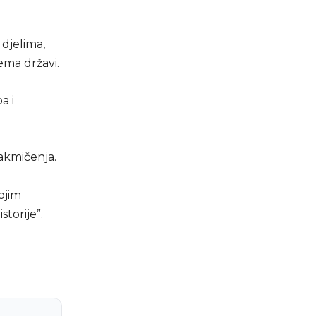
djelima,
ma državi.
a i
akmičenja.
ojim
torije”.