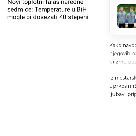
Novi toplotni talas naredne
sedmice: Temperature u BiH
mogle bi dosezati 40 stepeni
Kako navod
njegovih na
prizmu podj
Iz mostarsk
uprkos mržn
ljubavi, pr