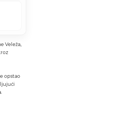
e Veleža,
kroz
je opstao
ljujući
.