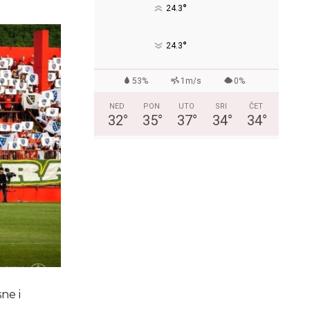
°
24.3
°
24.3
53%
1m/s
0%
NED
PON
UTO
SRI
ČET
32
°
35
°
37
°
34
°
34
°
ne i