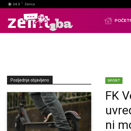
C
24.3
Zenica
POČET
Posljednje objavljeno
SPORT
FK V
uvre
ni m