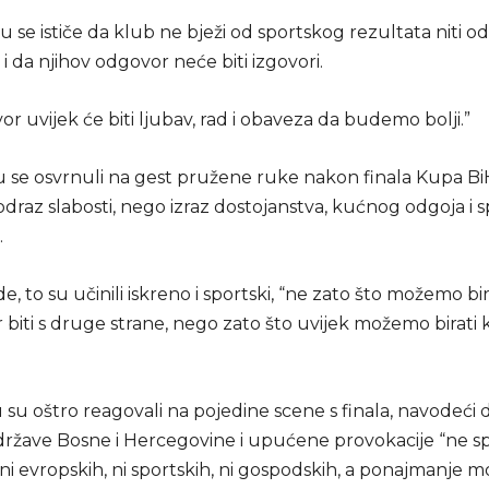
 se ističe da klub ne bježi od sportskog rezultata niti od 
i i da njihov odgovor neće biti izgovori.
r uvijek će biti ljubav, rad i obaveza da budemo bolji.”
 se osvrnuli na gest pružene ruke nakon finala Kupa BiH,
 odraz slabosti, nego izraz dostojanstva, kućnog odgoja i 
.
, to su učinili iskreno i sportski, “ne zato što možemo bi
 biti s druge strane, nego zato što uvijek možemo birati
su oštro reagovali na pojedine scene s finala, navodeći 
 države Bosne i Hercegovine i upućene provokacije “ne s
ni evropskih, ni sportskih, ni gospodskih, a ponajmanje m