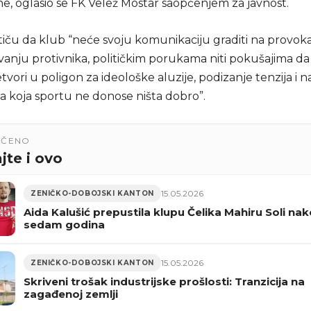
e, oglasio se FK Velež Mostar saopćenjem za javnost.
tiču da klub “neće svoju komunikaciju graditi na provoka
anju protivnika, političkim porukama niti pokušajima da 
tvori u poligon za ideološke aluzije, podizanje tenzija i 
 koja sportu ne donose ništa dobro”.
UČENO
jte i ovo
15.05.2026
ZENIČKO-DOBOJSKI KANTON
Aida Kalušić prepustila klupu Čelika Mahiru Soli na
sedam godina
15.05.2026
ZENIČKO-DOBOJSKI KANTON
Skriveni trošak industrijske prošlosti: Tranzicija na
zagađenoj zemlji