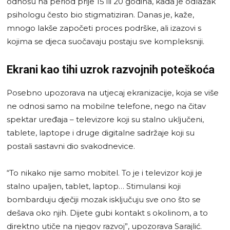
odnosu na period prije 15 ili 20 godina, kada je odlazak
psihologu često bio stigmatiziran. Danas je, kaže,
mnogo lakše započeti proces podrške, ali izazovi s
kojima se djeca suočavaju postaju sve kompleksniji.
Ekrani kao tihi uzrok razvojnih poteškoća
Posebno upozorava na utjecaj ekranizacije, koja se više
ne odnosi samo na mobilne telefone, nego na čitav
spektar uređaja – televizore koji su stalno uključeni,
tablete, laptope i druge digitalne sadržaje koji su
postali sastavni dio svakodnevice.
“To nikako nije samo mobitel. To je i televizor koji je
stalno upaljen, tablet, laptop… Stimulansi koji
bombarduju dječiji mozak isključuju sve ono što se
dešava oko njih. Dijete gubi kontakt s okolinom, a to
direktno utiče na njegov razvoj”, upozorava Sarajlić.