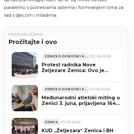
paralelno s potrebama sistema i formiranjem tima za
rad s djecom i mladima.
PREPORUČENO
Pročitajte i ovo
02.06.2026
ZENIČKO-DOBOJSKI KANTON
Protest radnika Nove
Željezare Zenica: Ovo je
zajednička borba
01.06.2026
ZENIČKO-DOBOJSKI KANTON
Međunarodni atletski miting u
Zenici 3. juna, prijavljena 164
takmičara iz 10 zemalja
27.05.2026
ZENICA
KUD „Željezara“ Zenica i BH