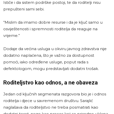
Ističe i da sistem podrške postoji, te da roditelji nisu
prepušteni sami sebi.
“Mislim da imamo dobre resurse i da je ključ samo u
osviještenosti i spremnosti roditelja da reaguje na
vrijeme.”
Dodaje da većina usluga u okviru javnog zdravstva nije
dodatno naplaćena, što je važno za dostupnost
pomoći, iako određene usluge, poput rada s
defektologom, mogu predstavljati dodatni trošak.
Roditeljstvo kao odnos, a ne obaveza
Jedan od ključnih segmenata razgovora bio je i odnos
roditelja i djece u savremenom društvu. Sarajlić
naglašava da roditeljstvo ne treba posmatrati kao
dodatni teret, nego kao proces koji se prirodno uklapa