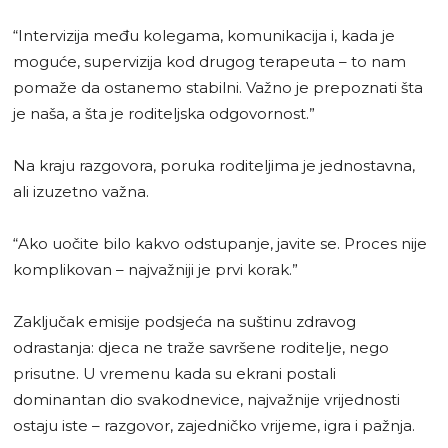
“Intervizija među kolegama, komunikacija i, kada je
moguće, supervizija kod drugog terapeuta – to nam
pomaže da ostanemo stabilni. Važno je prepoznati šta
je naša, a šta je roditeljska odgovornost.”
Na kraju razgovora, poruka roditeljima je jednostavna,
ali izuzetno važna.
“Ako uočite bilo kakvo odstupanje, javite se. Proces nije
komplikovan – najvažniji je prvi korak.”
Zaključak emisije podsjeća na suštinu zdravog
odrastanja: djeca ne traže savršene roditelje, nego
prisutne. U vremenu kada su ekrani postali
dominantan dio svakodnevice, najvažnije vrijednosti
ostaju iste – razgovor, zajedničko vrijeme, igra i pažnja.