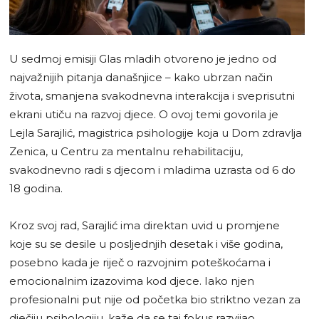
U sedmoj emisiji Glas mladih otvoreno je jedno od
najvažnijih pitanja današnjice – kako ubrzan način
života, smanjena svakodnevna interakcija i sveprisutni
ekrani utiču na razvoj djece. O ovoj temi govorila je
Lejla Sarajlić, magistrica psihologije koja u Dom zdravlja
Zenica, u Centru za mentalnu rehabilitaciju,
svakodnevno radi s djecom i mladima uzrasta od 6 do
18 godina.
Kroz svoj rad, Sarajlić ima direktan uvid u promjene
koje su se desile u posljednjih desetak i više godina,
posebno kada je riječ o razvojnim poteškoćama i
emocionalnim izazovima kod djece. Iako njen
profesionalni put nije od početka bio striktno vezan za
dječiju psihologiju, kaže da se taj fokus razvijao