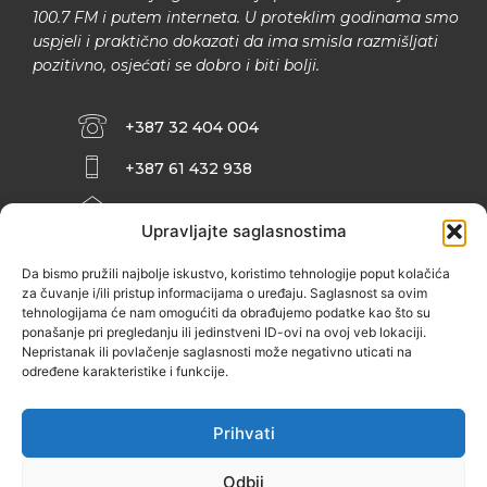
100.7 FM i putem interneta. U proteklim godinama smo
uspjeli i praktično dokazati da ima smisla razmišljati
pozitivno, osjećati se dobro i biti bolji.
+387 32 404 004
+387 61 432 938
INFO@ZENIT.BA
Upravljajte saglasnostima
HUSEINA KULENOVIĆA BR. 2 (RK
ZENIČANKA, 3. SPRAT), 72000 ZENICA
Da bismo pružili najbolje iskustvo, koristimo tehnologije poput kolačića
za čuvanje i/ili pristup informacijama o uređaju. Saglasnost sa ovim
tehnologijama će nam omogućiti da obrađujemo podatke kao što su
ponašanje pri pregledanju ili jedinstveni ID-ovi na ovoj veb lokaciji.
Nepristanak ili povlačenje saglasnosti može negativno uticati na
određene karakteristike i funkcije.
Prihvati
Odbij