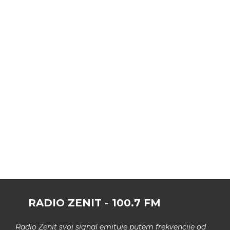
RADIO ZENIT - 100.7 FM
Radio Zenit svoj signal emituje putem frekvencije od