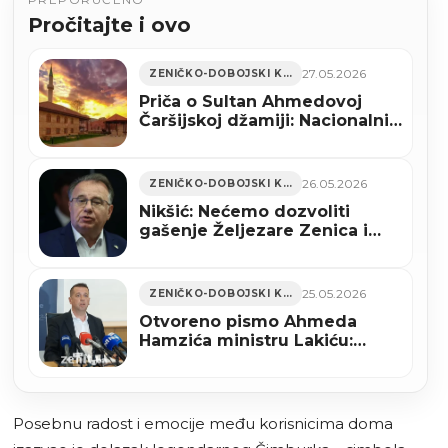
Pročitajte i ovo
27.05.2026
ZENIČKO-DOBOJSKI KANTON
Priča o Sultan Ahmedovoj
Čaršijskoj džamiji: Nacionalni
spomenik koji stoljećima čuva
duh stare čaršije
26.05.2026
ZENIČKO-DOBOJSKI KANTON
Nikšić: Nećemo dozvoliti
gašenje Željezare Zenica i
gubitak radnih mjesta
25.05.2026
ZENIČKO-DOBOJSKI KANTON
Otvoreno pismo Ahmeda
Hamzića ministru Lakiću:
“Prespavali ste probleme u
Željezari Zenica”
Posebnu radost i emocije među korisnicima doma