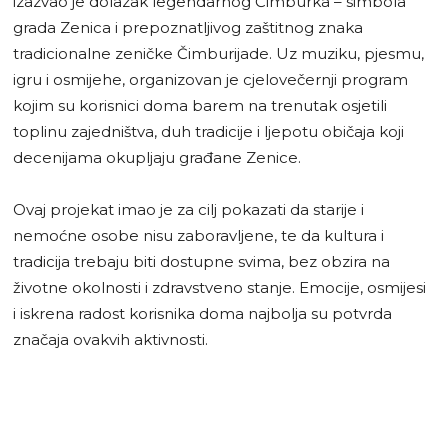
izazvao je dolazak legendarnog Čimburka – simbola
grada Zenica i prepoznatljivog zaštitnog znaka
tradicionalne zeničke Čimburijade. Uz muziku, pjesmu,
igru i osmijehe, organizovan je cjelovečernji program
kojim su korisnici doma barem na trenutak osjetili
toplinu zajedništva, duh tradicije i ljepotu običaja koji
decenijama okupljaju građane Zenice.
Ovaj projekat imao je za cilj pokazati da starije i
nemoćne osobe nisu zaboravljene, te da kultura i
tradicija trebaju biti dostupne svima, bez obzira na
životne okolnosti i zdravstveno stanje. Emocije, osmijesi
i iskrena radost korisnika doma najbolja su potvrda
značaja ovakvih aktivnosti.