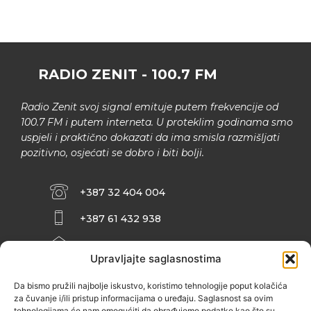
RADIO ZENIT - 100.7 FM
Radio Zenit svoj signal emituje putem frekvencije od
100.7 FM i putem interneta. U proteklim godinama smo
uspjeli i praktično dokazati da ima smisla razmišljati
pozitivno, osjećati se dobro i biti bolji.
+387 32 404 004
+387 61 432 938
INFO@ZENIT.BA
Upravljajte saglasnostima
HUSEINA KULENOVIĆA BR. 2 (RK
ZENIČANKA, 3. SPRAT), 72000 ZENICA
Da bismo pružili najbolje iskustvo, koristimo tehnologije poput kolačića
za čuvanje i/ili pristup informacijama o uređaju. Saglasnost sa ovim
tehnologijama će nam omogućiti da obrađujemo podatke kao što su