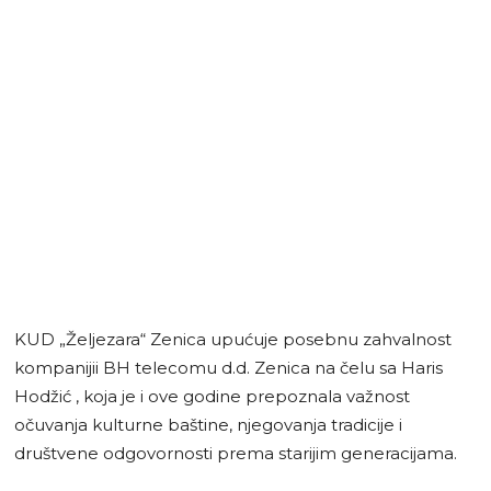
KUD „Željezara“ Zenica upućuje posebnu zahvalnost
kompanijii BH telecomu d.d. Zenica na čelu sa Haris
Hodžić , koja je i ove godine prepoznala važnost
očuvanja kulturne baštine, njegovanja tradicije i
društvene odgovornosti prema starijim generacijama.