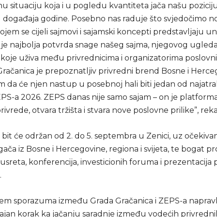
u situaciju koja i u pogledu kvantiteta jača našu pozicij
 događaja godine. Posebno nas raduje što svjedočimo 
jem se cijeli sajmovi i sajamski koncepti predstavljaju u
 je najbolja potvrda snage našeg sajma, njegovog ugleda
 koje uživa među privrednicima i organizatorima poslovn
račanica je prepoznatljiv privredni brend Bosne i Herceg
 da će njen nastup u posebnoj hali biti jedan od najatrak
EPS-a 2026. ZEPS danas nije samo sajam – on je platforma
ivrede, otvara tržišta i stvara nove poslovne prilike”, rekao
bit će održan od 2. do 5. septembra u Zenici, uz očekiv
agača iz Bosne i Hercegovine, regiona i svijeta, te bogat 
usreta, konferencija, investicionih foruma i prezentacija 
.
jem sporazuma između Grada Gračanica i ZEPS-a napravlj
ajan korak ka jačanju saradnje između vodećih privredni