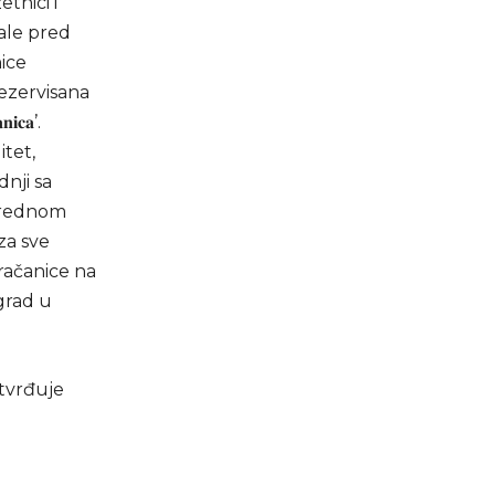
tnici i
jale pred
ice
rezervisana
𝐜𝐚’.
itet,
dnji sa
narednom
za sve
Gračanice na
grad u
otvrđuje