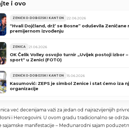
jte i ovo
22.06.2026
ZENIČKO-DOBOJSKI KANTON
“Hvali Dojčland, drž’ se Bosne” oduševila Zeničane 
premijernom izvođenju
21.06.2026
ZENICA
OK Čelik Volley osvojio turnir „Uvijek postoji izbor – 
sport“ u Zenici (FOTO)
15.06.2026
ZENIČKO-DOBOJSKI KANTON
Kasumović: ZEPS je simbol Zenice i stat ćemo iza 
organizacije
ica već decenijama važi za jedan od najrazvijenijih privr
Bosni i Hercegovini. U ovom gradu tradicionalno se održa
 sajamske manifestacije – Međunarodni sajam poduzetni