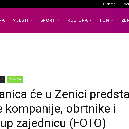
O Nama
Mar
NA
VIJESTI
SPORT
KULTURA
FUN
ZE
DK
ZENICA
anica će u Zenici predsta
e kompanije, obrtnike i
tup zajednicu (FOTO)