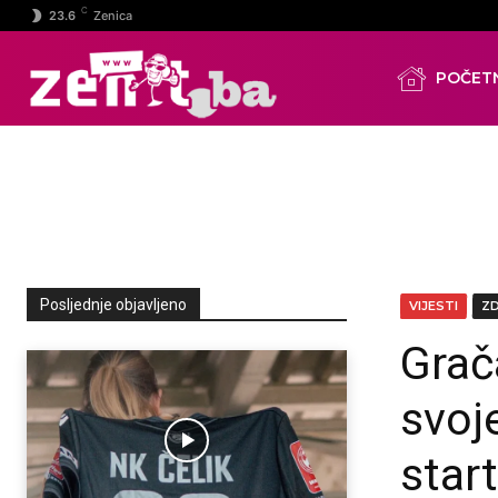
C
23.6
Zenica
POČET
Posljednje objavljeno
VIJESTI
Z
Grač
svoj
star