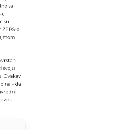
dno sa
a,
m su
or ZEPS-a
 sajmom
evrstan
i svoju
ju. Ovakav
odina – da
ivredni
slovnu