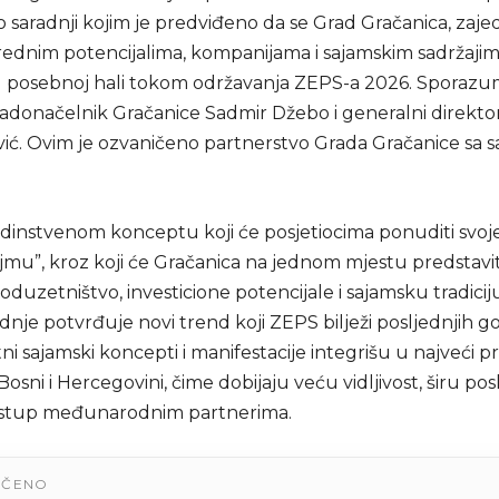
 saradnji kojim je predviđeno da se Grad Gračanica, zaje
vrednim potencijalima, kompanijama i sajamskim sadržajim
u posebnoj hali tokom održavanja ZEPS-a 2026. Sporazu
gradonačelnik Gračanice Sadmir Džebo i generalni direkt
ović. Ovim je ozvaničeno partnerstvo Grada Gračanice sa
jedinstvenom konceptu koji će posjetiocima ponuditi svoj
jmu”, kroz koji će Gračanica na jednom mjestu predstavit
oduzetništvo, investicione potencijale i sajamsku tradici
nje potvrđuje novi trend koji ZEPS bilježi posljednjih g
i sajamski koncepti i manifestacije integrišu u najveći pr
osni i Hercegovini, čime dobijaju veću vidljivost, širu po
istup međunarodnim partnerima.
UČENO