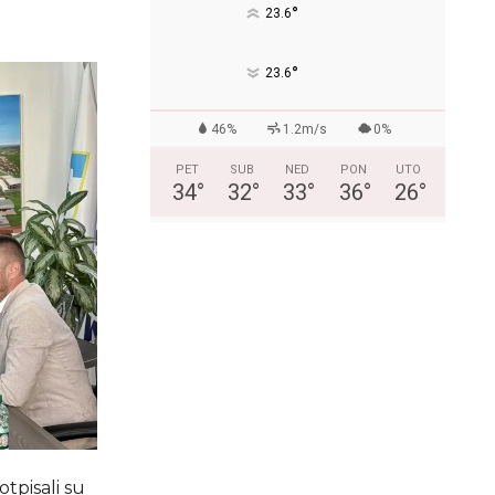
°
23.6
°
23.6
46%
1.2m/s
0%
PET
SUB
NED
PON
UTO
34
°
32
°
33
°
36
°
26
°
tpisali su