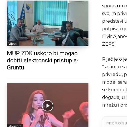
sporazum o
svojim pri
predstavi 
potpisali 
Elvir Ajan
ZEPS.
Vijesti
MUP ZDK uskoro bi mogao
Riječ je o 
dobiti elektronski pristup e-
Gruntu
“sajam u sa
privredu, p
model sarad
se kompletn
događaj u B
mrežu i pr
PREPOR
Showbiz