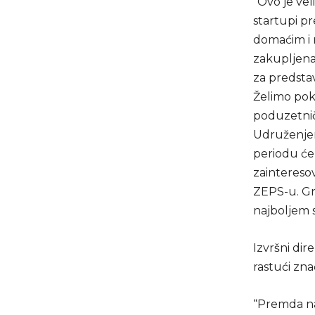
“Ovo je vel
startupi pr
domaćim i 
zakupljena
za predstavlj
Želimo poka
poduzetničk
Udruženjem
periodu ćem
zainteresov
ZEPS-u. Gr
najboljem s
Izvršni dir
rastući zn
“Premda na