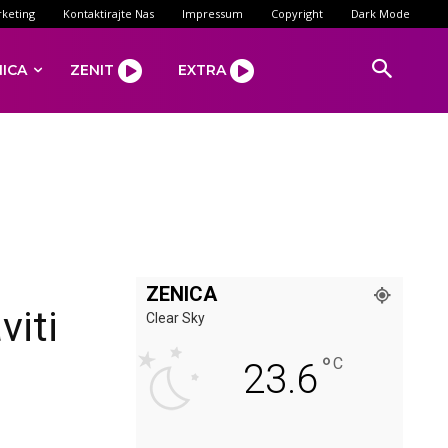
keting
Kontaktirajte Nas
Impressum
Copyright
Dark Mode
NICA
ZENIT
EXTRA
ZENICA
viti
Clear Sky
°
C
23.6