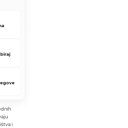
na
biraj
njegove
ednih
vaju
štva i