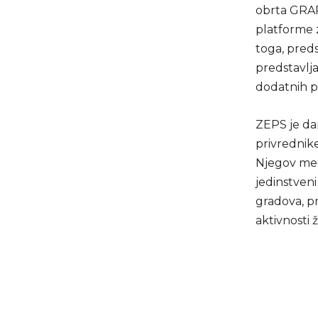
obrta GRAP
platforme z
toga, pred
predstavlja
dodatnih p
ZEPS je da
privrednike,
Njegov među
jedinstven
gradova, pr
aktivnosti 