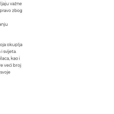
ljaju važne
Upravo zbog
anju
oja okuplja
i svijeta.
laca, kao i
e veći broj
 svoje