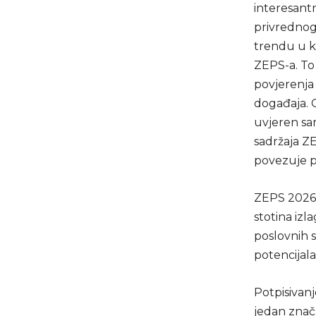
interesantn
privrednog
trendu u ko
ZEPS-a. To
povjerenja
događaja. G
uvjeren sam
sadržaja Z
povezuje pr
ZEPS 2026 
stotina izl
poslovnih s
potencijala
Potpisivan
jedan znač