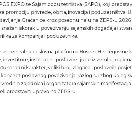
OS EXPO te Sajam poduzetništva (SAPO), koji predstav
a promociju privrede, obrta, inovacija i poduzetništva. 
stavljanje Gračanice kroz posebnu halu na ZEPS-u 2026
 snažan iskorak u povezivanju sajamskih događaja i stvar
rilika za kompanije i poduzetnike.
nas centralna poslovna platforma Bosne i Hercegovine k
 investitore, institucije i poslovne ljude iz zemlje, regiona 
narodni karakter, veliki broj izlagača i poslovnih posjeti
i koncept poslovnog povezivanja, razlog su zbog kojeg sv
ivrednih zajednica i organizatora sajamskih manifestacija
želi predstaviti upravo na ZEPS-u.