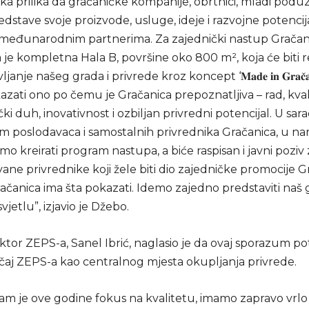
ika prilika da gračaničke kompanije, obrtnici, mladi poduze
edstave svoje proizvode, usluge, ideje i razvojne potenci
međunarodnim partnerima. Za zajednički nastup Gračan
 je kompletna Hala B, površine oko 800 m², koja će biti 
anje našeg grada i privrede kroz koncept ‘𝐌𝐚𝐝𝐞 𝐢𝐧 𝐆𝐫𝐚𝐜̌𝐚𝐧𝐢
zati ono po čemu je Gračanica prepoznatljiva – rad, kval
i duh, inovativnost i ozbiljan privredni potencijal. U sara
 poslodavaca i samostalnih privrednika Gračanica, u 
o kreirati program nastupa, a biće raspisan i javni poziv 
ane privrednike koji žele biti dio zajedničke promocije 
ačanica ima šta pokazati. Idemo zajedno predstaviti naš 
vjetlu”, izjavio je Džebo.
ektor ZEPS-a, Sanel Ibrić, naglasio je da ovaj sporazum p
ačaj ZEPS-a kao centralnog mjesta okupljanja privrede.
m je ove godine fokus na kvalitetu, imamo zapravo vrlo