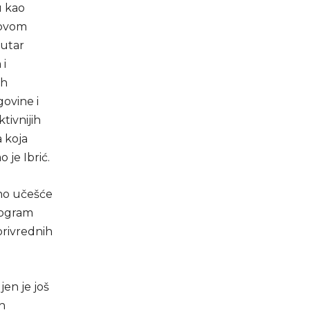
u kao
novom
nutar
 i
ih
ovine i
tivnijih
 koja
 je Ibrić.
ano učešće
program
privrednih
en je još
h