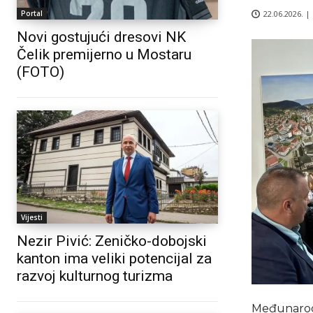
22.06.2026. |
Portal
Novi gostujući dresovi NK
Čelik premijerno u Mostaru
(FOTO)
Vijesti
Nezir Pivić: Zeničko-dobojski
kanton ima veliki potencijal za
razvoj kulturnog turizma
Međunarodn