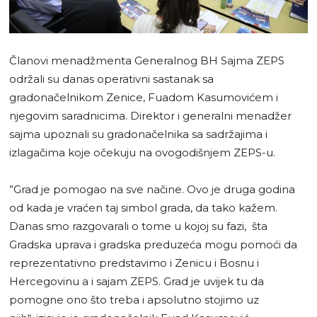
Članovi menadžmenta Generalnog BH Sajma ZEPS
održali su danas operativni sastanak sa
gradonačelnikom Zenice, Fuadom Kasumovićem i
njegovim saradnicima. Direktor i generalni menadžer
sajma upoznali su gradonačelnika sa sadržajima i
izlagačima koje očekuju na ovogodišnjem ZEPS-u.
”Grad je pomogao na sve načine. Ovo je druga godina
od kada je vraćen taj simbol grada, da tako kažem.
Danas smo razgovarali o tome u kojoj su fazi, šta
Gradska uprava i gradska preduzeća mogu pomoći da
reprezentativno predstavimo i Zenicu i Bosnu i
Hercegovinu a i sajam ZEPS. Grad je uvijek tu da
pomogne ono što treba i apsolutno stojimo uz