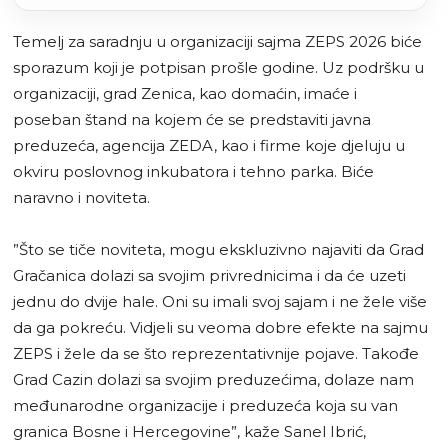
Temelj za saradnju u organizaciji sajma ZEPS 2026 biće
sporazum koji je potpisan prošle godine. Uz podršku u
organizaciji, grad Zenica, kao domaćin, imaće i
poseban štand na kojem će se predstaviti javna
preduzeća, agencija ZEDA, kao i firme koje djeluju u
okviru poslovnog inkubatora i tehno parka. Biće
naravno i noviteta.
”Što se tiče noviteta, mogu ekskluzivno najaviti da Grad
Gračanica dolazi sa svojim privrednicima i da će uzeti
jednu do dvije hale. Oni su imali svoj sajam i ne žele više
da ga pokreću. Vidjeli su veoma dobre efekte na sajmu
ZEPS i žele da se što reprezentativnije pojave. Takođe
Grad Cazin dolazi sa svojim preduzećima, dolaze nam
međunarodne organizacije i preduzeća koja su van
granica Bosne i Hercegovine”, kaže Sanel Ibrić,