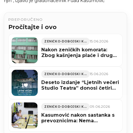
njih“, izjavio je gradonačelnik Fuad Kasumović
PREPORUČENO
Pročitajte i ovo
15.06.2026
ZENIČKO-DOBOJSKI KANTON
Nakon zeničkih komorata:
Zbog kašnjenja plaće i druga
smjena RMU Kakanj stupila u
radnički neposluh
15.06.2026
ZENIČKO-DOBOJSKI KANTON
Deseto izdanje “Ljetnih večeri
Studio Teatra” donosi četiri
predstave i koncert Eldina
Huseinbegovića
09.06.2026
ZENIČKO-DOBOJSKI KANTON
Kasumović nakon sastanka s
prevoznicima: Nema
poskupljenja ni ukidanja linija