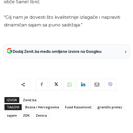
ističe Sanel Ibrić.
“Cilj nam je dovesti što kvalitetnije izlagače i napraviti
dinamičan sajam sa puno sadržaja.”
›
Dodaj Zenit.ba među omiljene izvore na Googleu
IZVOR
Zenit.ba
TAGOVI
Bosna i Hercegovina
Fuad Kasumović
granični prelaz
sajam
ZDK
Zenica