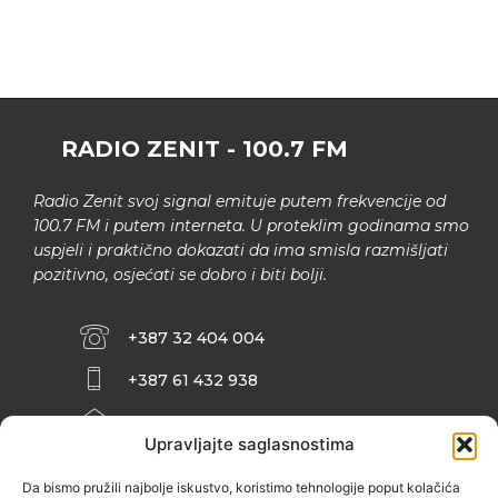
RADIO ZENIT - 100.7 FM
Radio Zenit svoj signal emituje putem frekvencije od
100.7 FM i putem interneta. U proteklim godinama smo
uspjeli i praktično dokazati da ima smisla razmišljati
pozitivno, osjećati se dobro i biti bolji.
+387 32 404 004
+387 61 432 938
INFO@ZENIT.BA
Upravljajte saglasnostima
HUSEINA KULENOVIĆA BR. 2 (RK
ZENIČANKA, 3. SPRAT), 72000 ZENICA
Da bismo pružili najbolje iskustvo, koristimo tehnologije poput kolačića