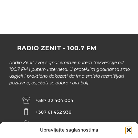
RADIO ZENIT - 100.7 FM
Radio Zenit svoj signal emituje putem frekvencije od
100.7 FM i putem interneta. U proteklim godinama smo
uspjeli i praktično dokazati da ima smisla razmišljati
pozitivno, osjećati se dobro i biti bolji.
+387 32 404 004
+387 61 432 938
INFO@ZENIT.BA
Upravljajte saglasnostima
HUSEINA KULENOVIĆA BR. 2 (RK