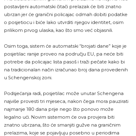
postavljeni automatski čitači prelazak će biti znatno
ubrzan jer će granični policajac odmah dobiti podatke
o posjetiocu i biće lako utvrditi njegov identitet, osim
prilikom prvog ulaska, kao što smo već objasnili.
Osim toga, sistem će automatski “brojati dane” koje je
posjetilac ranije proveo na području EU, pa neće biti
potrebe da policajac lista pasoš i traži pečate kako bi
na tradicionalan način izračunao broj dana provedenih
u Schengenskoj zoni.
Podsjećanja radi, posjetilac može unutar Schengena
najviše provesti tri mjeseca, nakon čega mora pauzirati
najmanje 180 dana prije nego što ponovo može
legalno ući. Novim sistemom će ova provjera biti
znatno ubrzana, što će smanjiti gužve na graničnim
prelazima, koje se pojavljuju posebno u periodima