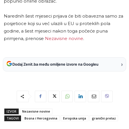
popunio online obrazac.
Narednih šest mjeseci prijava će biti obavezna samo za
posjetioce koji su već ulazili u EU u proteklih pola
godine, a šest mjeseci nakon toga počeće puna
primjena, prenose
Nezavisne novine
.
›
Dodaj Zenit.ba među omiljene izvore na Googleu
IZVOR
Nezavisne novine
TAGOVI
Bosna i Hercegovina
Evropska unija
granični prelaz