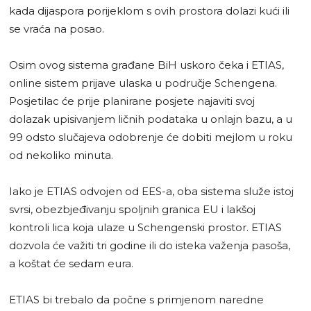
kada dijaspora porijeklom s ovih prostora dolazi kući ili
se vraća na posao.
Osim ovog sistema građane BiH uskoro čeka i ETIAS,
online sistem prijave ulaska u područje Schengena.
Posjetilac će prije planirane posjete najaviti svoj
dolazak upisivanjem ličnih podataka u onlajn bazu, a u
99 odsto slučajeva odobrenje će dobiti mejlom u roku
od nekoliko minuta.
Iako je ETIAS odvojen od EES-a, oba sistema služe istoj
svrsi, obezbjeđivanju spoljnih granica EU i lakšoj
kontroli lica koja ulaze u Schengenski prostor. ETIAS
dozvola će važiti tri godine ili do isteka važenja pasoša,
a koštat će sedam eura.
ETIAS bi trebalo da počne s primjenom naredne