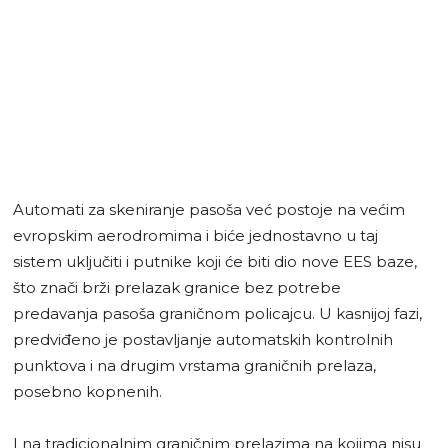
Automati za skeniranje pasoša već postoje na većim
evropskim aerodromima i biće jednostavno u taj
sistem uključiti i putnike koji će biti dio nove EES baze,
što znači brži prelazak granice bez potrebe
predavanja pasoša graničnom policajcu. U kasnijoj fazi,
predviđeno je postavljanje automatskih kontrolnih
punktova i na drugim vrstama graničnih prelaza,
posebno kopnenih.
I na tradicionalnim graničnim prelazima na kojima nisu