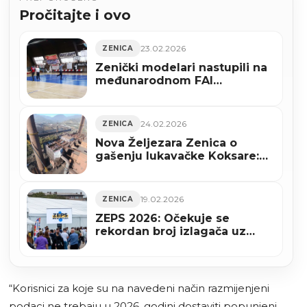
Pročitajte i ovo
23.02.2026
ZENICA
Zenički modelari nastupili na
međunarodnom FAI
takmičenju u Novoj Pazovi
(FOTO)
24.02.2026
ZENICA
Nova Željezara Zenica o
gašenju lukavačke Koksare:
Nažalost, koks moramo
osigurati iz drugih izvora
19.02.2026
ZENICA
ZEPS 2026: Očekuje se
rekordan broj izlagača uz
podršku Istanbulske
privredne komore
“Korisnici za koje su na navedeni način razmijenjeni
podaci ne trebaju u 2026. godini dostaviti popunjeni,