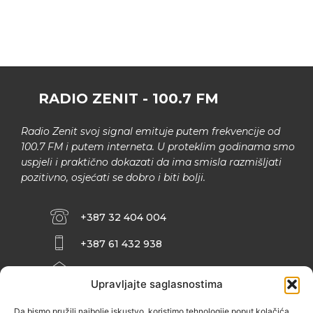
RADIO ZENIT - 100.7 FM
Radio Zenit svoj signal emituje putem frekvencije od
100.7 FM i putem interneta. U proteklim godinama smo
uspjeli i praktično dokazati da ima smisla razmišljati
pozitivno, osjećati se dobro i biti bolji.
+387 32 404 004
+387 61 432 938
INFO@ZENIT.BA
Upravljajte saglasnostima
HUSEINA KULENOVIĆA BR. 2 (RK
ZENIČANKA, 3. SPRAT), 72000 ZENICA
Da bismo pružili najbolje iskustvo, koristimo tehnologije poput kolačića