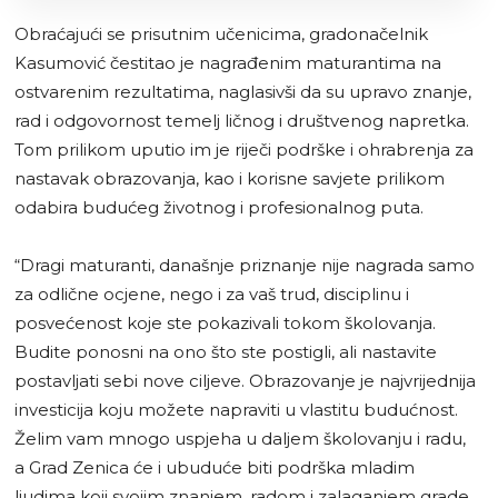
ZDK
Obraćajući se prisutnim učenicima, gradonačelnik
Kasumović čestitao je nagrađenim maturantima na
ostvarenim rezultatima, naglasivši da su upravo znanje,
rad i odgovornost temelj ličnog i društvenog napretka.
Tom prilikom uputio im je riječi podrške i ohrabrenja za
nastavak obrazovanja, kao i korisne savjete prilikom
odabira budućeg životnog i profesionalnog puta.
“Dragi maturanti, današnje priznanje nije nagrada samo
za odlične ocjene, nego i za vaš trud, disciplinu i
posvećenost koje ste pokazivali tokom školovanja.
Budite ponosni na ono što ste postigli, ali nastavite
postavljati sebi nove ciljeve. Obrazovanje je najvrijednija
investicija koju možete napraviti u vlastitu budućnost.
Želim vam mnogo uspjeha u daljem školovanju i radu,
a Grad Zenica će i ubuduće biti podrška mladim
ljudima koji svojim znanjem, radom i zalaganjem grade