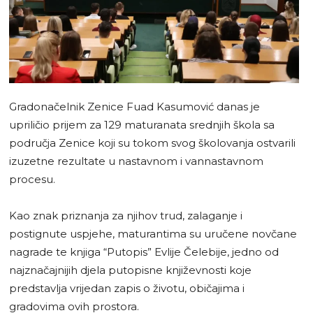
Gradonačelnik Zenice Fuad Kasumović danas je
upriličio prijem za 129 maturanata srednjih škola sa
područja Zenice koji su tokom svog školovanja ostvarili
izuzetne rezultate u nastavnom i vannastavnom
procesu.
Kao znak priznanja za njihov trud, zalaganje i
postignute uspjehe, maturantima su uručene novčane
nagrade te knjiga “Putopis” Evlije Čelebije, jedno od
najznačajnijih djela putopisne književnosti koje
predstavlja vrijedan zapis o životu, običajima i
gradovima ovih prostora.