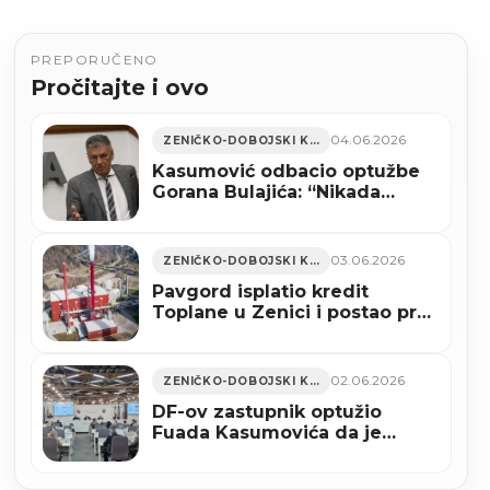
PREPORUČENO
Pročitajte i ovo
04.06.2026
ZENIČKO-DOBOJSKI KANTON
Kasumović odbacio optužbe
Gorana Bulajića: “Nikada
nisam trgovao imovinom
Grada Zenice”
03.06.2026
ZENIČKO-DOBOJSKI KANTON
Pavgord isplatio kredit
Toplane u Zenici i postao prvi
upisnik hipoteke?
02.06.2026
ZENIČKO-DOBOJSKI KANTON
DF-ov zastupnik optužio
Fuada Kasumovića da je
nudio besplatno zemljište za
bolnicu ako se sruši Vlada