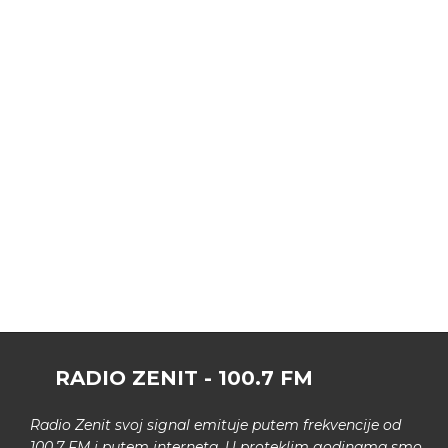
RADIO ZENIT - 100.7 FM
Radio Zenit svoj signal emituje putem frekvencije od
100.7 FM i putem interneta. U proteklim godinama smo