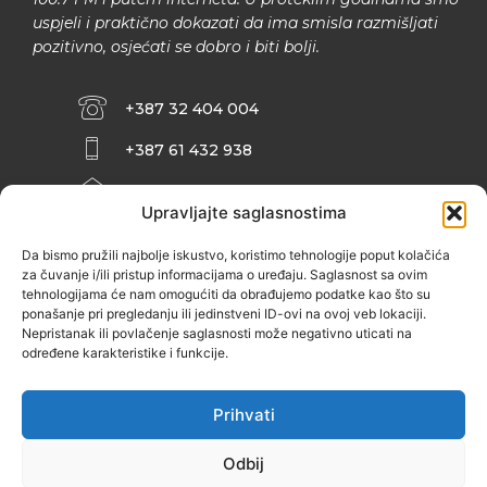
uspjeli i praktično dokazati da ima smisla razmišljati
pozitivno, osjećati se dobro i biti bolji.
+387 32 404 004
+387 61 432 938
INFO@ZENIT.BA
Upravljajte saglasnostima
HUSEINA KULENOVIĆA BR. 2 (RK
ZENIČANKA, 3. SPRAT), 72000 ZENICA
Da bismo pružili najbolje iskustvo, koristimo tehnologije poput kolačića
za čuvanje i/ili pristup informacijama o uređaju. Saglasnost sa ovim
tehnologijama će nam omogućiti da obrađujemo podatke kao što su
ponašanje pri pregledanju ili jedinstveni ID-ovi na ovoj veb lokaciji.
Nepristanak ili povlačenje saglasnosti može negativno uticati na
određene karakteristike i funkcije.
Prihvati
Odbij