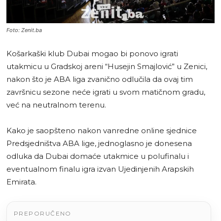
Foto: Zenit.ba
Košarkaški klub Dubai mogao bi ponovo igrati
utakmicu u Gradskoj areni “Husejin Smajlović” u Zenici,
nakon što je ABA liga zvanično odlučila da ovaj tim
završnicu sezone neće igrati u svom matičnom gradu,
već na neutralnom terenu.
Kako je saopšteno nakon vanredne online sjednice
Predsjedništva ABA lige, jednoglasno je donesena
odluka da Dubai domaće utakmice u polufinalu i
eventualnom finalu igra izvan Ujedinjenih Arapskih
Emirata.
PREPORUČENO