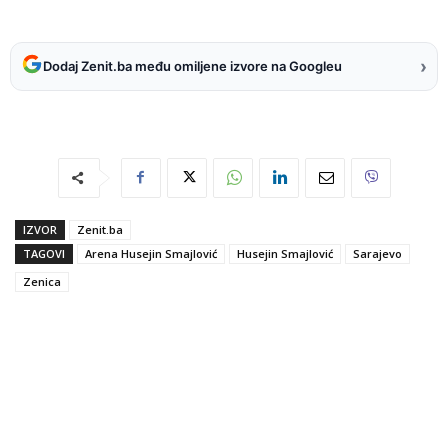
›
Dodaj Zenit.ba među omiljene izvore na Googleu
IZVOR
Zenit.ba
TAGOVI
Arena Husejin Smajlović
Husejin Smajlović
Sarajevo
Zenica