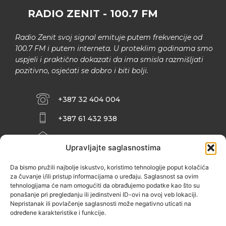
RADIO ZENIT - 100.7 FM
Radio Zenit svoj signal emituje putem frekvencije od
100.7 FM i putem interneta. U proteklim godinama smo
uspjeli i praktično dokazati da ima smisla razmišljati
pozitivno, osjećati se dobro i biti bolji.
+387 32 404 004
+387 61 432 938
INFO@ZENIT.BA
Upravljajte saglasnostima
HUSEINA KULENOVIĆA BR. 2 (RK
ZENIČANKA, 3. SPRAT), 72000 ZENICA
Da bismo pružili najbolje iskustvo, koristimo tehnologije poput kolačića
za čuvanje i/ili pristup informacijama o uređaju. Saglasnost sa ovim
tehnologijama će nam omogućiti da obrađujemo podatke kao što su
ponašanje pri pregledanju ili jedinstveni ID-ovi na ovoj veb lokaciji.
Nepristanak ili povlačenje saglasnosti može negativno uticati na
određene karakteristike i funkcije.