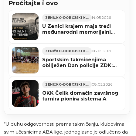
Pročitajte i ovo
14.05.2026
ZENIČKO-DOBOJSKI KANTON
U Zenici krajem maja treći
međunarodni memorijalni
šahovski turnir “Sjećanje na
gradonačelnika Husejina
Smajlovića”
08.05.2026
ZENIČKO-DOBOJSKI KANTON
Sportskim takmičenjima
obilježen Dan policije ZDK:
Policijski službenici pokazali
zajedništvo i sportski duh
08.05.2026
ZENIČKO-DOBOJSKI KANTON
OKK Čelik domaćin završnog
turnira pionira sistema A
“U duhu odgovornosti prema takmičenju, klubovima i
svim učesnicima ABA lige, jednoglasno je odlučeno da