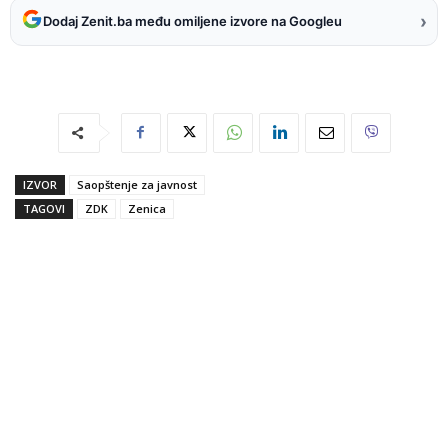
›
Dodaj Zenit.ba među omiljene izvore na Googleu
IZVOR
Saopštenje za javnost
TAGOVI
ZDK
Zenica