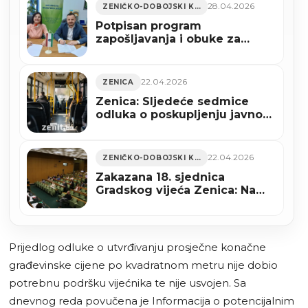
28.04.2026
ZENIČKO-DOBOJSKI KANTON
Potpisan program
zapošljavanja i obuke za
deficitarna zanimanja u ZDK
22.04.2026
ZENICA
Zenica: Sljedeće sedmice
odluka o poskupljenju javnog
prevoza
22.04.2026
ZENIČKO-DOBOJSKI KANTON
Zakazana 18. sjednica
Gradskog vijeća Zenica: Na
dnevnom redu budžet, javni
prevoz i sigurnost
Prijedlog odluke o utvrđivanju prosječne konačne
građevinske cijene po kvadratnom metru nije dobio
potrebnu podršku vijećnika te nije usvojen. Sa
dnevnog reda povučena je Informacija o potencijalnim