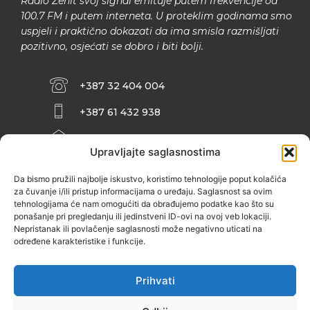
Radio Zenit svoj signal emituje putem frekvencije od
100.7 FM i putem interneta. U proteklim godinama smo
uspjeli i praktično dokazati da ima smisla razmišljati
pozitivno, osjećati se dobro i biti bolji.
+387 32 404 004
+387 61 432 938
INFO@ZENIT.BA
Upravljajte saglasnostima
HUSEINA KULENOVIĆA BR. 2 (RK
ZENIČANKA, 3. SPRAT), 72000 ZENICA
Da bismo pružili najbolje iskustvo, koristimo tehnologije poput kolačića
za čuvanje i/ili pristup informacijama o uređaju. Saglasnost sa ovim
tehnologijama će nam omogućiti da obrađujemo podatke kao što su
ponašanje pri pregledanju ili jedinstveni ID-ovi na ovoj veb lokaciji.
Nepristanak ili povlačenje saglasnosti može negativno uticati na
određene karakteristike i funkcije.
Prihvati