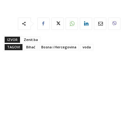
IZVOR
Zenit.ba
TAGOVI
Bihać
Bosna i Hercegovina
voda