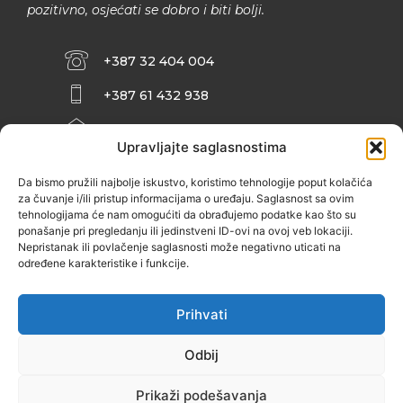
pozitivno, osjećati se dobro i biti bolji.
+387 32 404 004
+387 61 432 938
INFO@ZENIT.BA
Upravljajte saglasnostima
HUSEINA KULENOVIĆA BR. 2 (RK
ZENIČANKA, 3. SPRAT), 72000 ZENICA
Da bismo pružili najbolje iskustvo, koristimo tehnologije poput kolačića
za čuvanje i/ili pristup informacijama o uređaju. Saglasnost sa ovim
tehnologijama će nam omogućiti da obrađujemo podatke kao što su
ponašanje pri pregledanju ili jedinstveni ID-ovi na ovoj veb lokaciji.
Nepristanak ili povlačenje saglasnosti može negativno uticati na
određene karakteristike i funkcije.
Prihvati
Odbij
Prikaži podešavanja