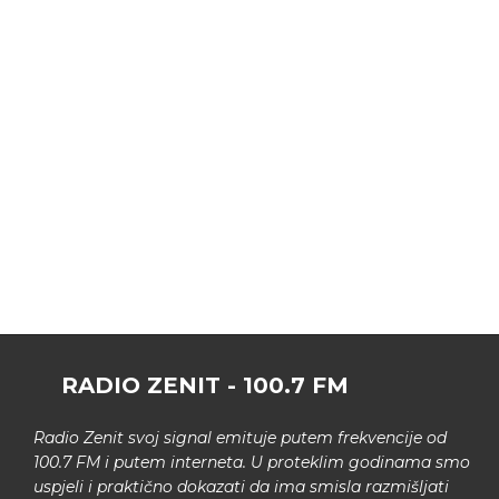
RADIO ZENIT - 100.7 FM
Radio Zenit svoj signal emituje putem frekvencije od
100.7 FM i putem interneta. U proteklim godinama smo
uspjeli i praktično dokazati da ima smisla razmišljati