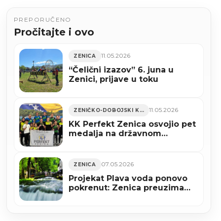
PREPORUČENO
Pročitajte i ovo
11.05.2026
ZENICA
“Čelični izazov” 6. juna u
Zenici, prijave u toku
11.05.2026
ZENIČKO-DOBOJSKI KANTON
KK Perfekt Zenica osvojio pet
medalja na državnom
prvenstvu i izborio četiri
mjesta u reprezentaciji BiH
(FOTO)
07.05.2026
ZENICA
Projekat Plava voda ponovo
pokrenut: Zenica preuzima
najveći dio obaveza prve
tranše