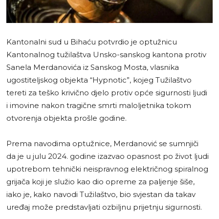
Kantonalni sud u Bihaću potvrdio je optužnicu
Kantonalnog tužilaštva Unsko-sanskog kantona protiv
Sanela Merdanovića iz Sanskog Mosta, vlasnika
ugostiteljskog objekta “Hypnotic”, kojeg Tužilaštvo
tereti za teško krivično djelo protiv opće sigurnosti ljudi
i imovine nakon tragične smrti maloljetnika tokom
otvorenja objekta prošle godine.
Prema navodima optužnice, Merdanović se sumnjiči
da je u julu 2024. godine izazvao opasnost po život ljudi
upotrebom tehnički neispravnog električnog spiralnog
grijača koji je služio kao dio opreme za paljenje šiše,
iako je, kako navodi Tužilaštvo, bio svjestan da takav
uređaj može predstavljati ozbiljnu prijetnju sigurnosti.