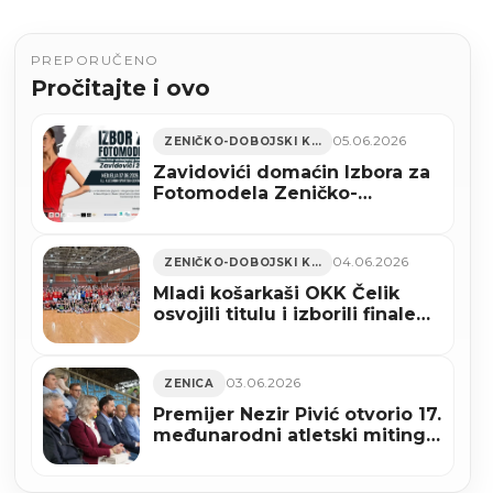
PREPORUČENO
Pročitajte i ovo
05.06.2026
ZENIČKO-DOBOJSKI KANTON
Zavidovići domaćin Izbora za
Fotomodela Zeničko-
dobojskog kantona 2026
04.06.2026
ZENIČKO-DOBOJSKI KANTON
Mladi košarkaši OKK Čelik
osvojili titulu i izborili finale
državnog prvenstva (FOTO)
03.06.2026
ZENICA
Premijer Nezir Pivić otvorio 17.
međunarodni atletski miting
„Zenica 2026“