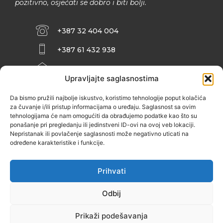
pozitivno, osjećati se dobro i biti bolji.
+387 32 404 004
+387 61 432 938
INFO@ZENIT.BA
Upravljajte saglasnostima
HUSEINA KULENOVIĆA BR. 2 (RK
ZENIČANKA, 3. SPRAT), 72000 ZENICA
Da bismo pružili najbolje iskustvo, koristimo tehnologije poput kolačića
za čuvanje i/ili pristup informacijama o uređaju. Saglasnost sa ovim
tehnologijama će nam omogućiti da obrađujemo podatke kao što su
ponašanje pri pregledanju ili jedinstveni ID-ovi na ovoj veb lokaciji.
Nepristanak ili povlačenje saglasnosti može negativno uticati na
određene karakteristike i funkcije.
Prihvati
Odbij
Prikaži podešavanja