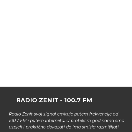
RADIO ZENIT - 100.7 FM
Radio Zenit svoj signal emituje putem frekvencije od
100.7 FM i putem interneta. U proteklim godinama smo
uspjeli i praktično dokazati da ima smisla razmišljati