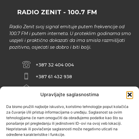
RADIO ZENIT - 100.7 FM
Radio Zenit svoj signal emituje putem frekvencije od
100.7 FM i putem interneta. U proteklim godinama smo
uspjeli i praktično dokazati da ima smisla razmišljati
pozitivno, osjećati se dobro i biti bolji.
+387 32 404 004
+387 61 432 938
INFO@ZENIT.BA
Upravljajte saglasnostima
HUSEINA KULENOVIĆA BR. 2 (RK
ZENIČANKA, 3. SPRAT), 72000 ZENICA
Da bismo pružili najbolje iskustvo, koristimo tehnologije poput kolačića
za čuvanje i/ili pristup informacijama o uređaju. Saglasnost sa ovim
tehnologijama će nam omogućiti da obrađujemo podatke kao što su
ponašanje pri pregledanju ili jedinstveni ID-ovi na ovoj veb lokaciji.
Nepristanak ili povlačenje saglasnosti može negativno uticati na
određene karakteristike i funkcije.