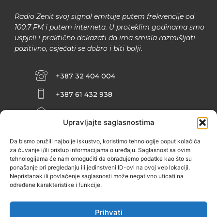
Radio Zenit svoj signal emituje putem frekvencije od
100.7 FM i putem interneta. U proteklim godinama smo
uspjeli i praktično dokazati da ima smisla razmišljati
pozitivno, osjećati se dobro i biti bolji.
+387 32 404 004
+387 61 432 938
INFO@ZENIT.BA
Upravljajte saglasnostima
HUSEINA KULENOVIĆA BR. 2 (RK
ZENIČANKA, 3. SPRAT), 72000 ZENICA
Da bismo pružili najbolje iskustvo, koristimo tehnologije poput kolačića
za čuvanje i/ili pristup informacijama o uređaju. Saglasnost sa ovim
tehnologijama će nam omogućiti da obrađujemo podatke kao što su
ponašanje pri pregledanju ili jedinstveni ID-ovi na ovoj veb lokaciji.
Nepristanak ili povlačenje saglasnosti može negativno uticati na
određene karakteristike i funkcije.
Prihvati