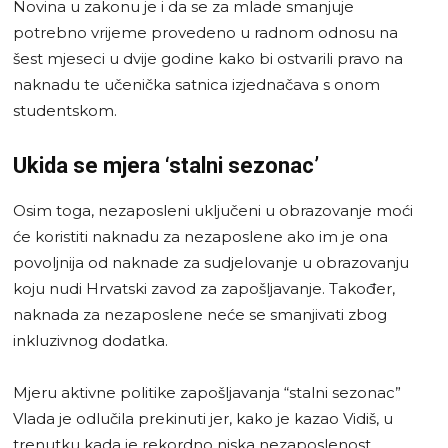
Novina u zakonu je i da se za mlade smanjuje
potrebno vrijeme provedeno u radnom odnosu na
šest mjeseci u dvije godine kako bi ostvarili pravo na
naknadu te učenička satnica izjednačava s onom
studentskom.
Ukida se mjera ‘stalni sezonac’
Osim toga, nezaposleni uključeni u obrazovanje moći
će koristiti naknadu za nezaposlene ako im je ona
povoljnija od naknade za sudjelovanje u obrazovanju
koju nudi Hrvatski zavod za zapošljavanje. Također,
naknada za nezaposlene neće se smanjivati zbog
inkluzivnog dodatka.
Mjeru aktivne politike zapošljavanja “stalni sezonac”
Vlada je odlučila prekinuti jer, kako je kazao Vidiš, u
trenutku kada je rekordno niska nezaposlenost