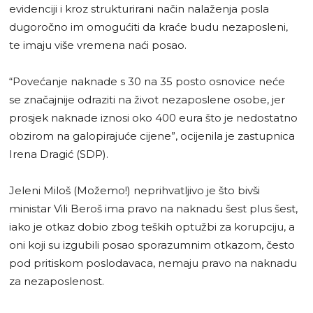
evidenciji i kroz strukturirani način nalaženja posla
dugoročno im omogućiti da kraće budu nezaposleni,
te imaju više vremena naći posao.
“Povećanje naknade s 30 na 35 posto osnovice neće
se značajnije odraziti na život nezaposlene osobe, jer
prosjek naknade iznosi oko 400 eura što je nedostatno
obzirom na galopirajuće cijene”, ocijenila je zastupnica
Irena Dragić (SDP).
Jeleni Miloš (Možemo!) neprihvatljivo je što bivši
ministar Vili Beroš ima pravo na naknadu šest plus šest,
iako je otkaz dobio zbog teških optužbi za korupciju, a
oni koji su izgubili posao sporazumnim otkazom, često
pod pritiskom poslodavaca, nemaju pravo na naknadu
za nezaposlenost.