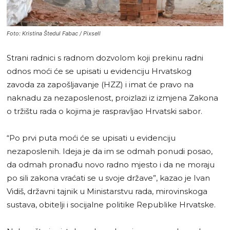
Foto: Kristina Štedul Fabac / Pixsell
Strani radnici s radnom dozvolom koji prekinu radni
odnos moći će se upisati u evidenciju Hrvatskog
zavoda za zapošljavanje (HZZ) i imat će pravo na
naknadu za nezaposlenost, proizlazi iz izmjena Zakona
o tržištu rada o kojima je raspravljao Hrvatski sabor.
“Po prvi puta moći će se upisati u evidenciju
nezaposlenih. Ideja je da im se odmah ponudi posao,
da odmah pronađu novo radno mjesto i da ne moraju
po sili zakona vraćati se u svoje države”, kazao je Ivan
Vidiš, državni tajnik u Ministarstvu rada, mirovinskoga
sustava, obitelji i socijalne politike Republike Hrvatske.