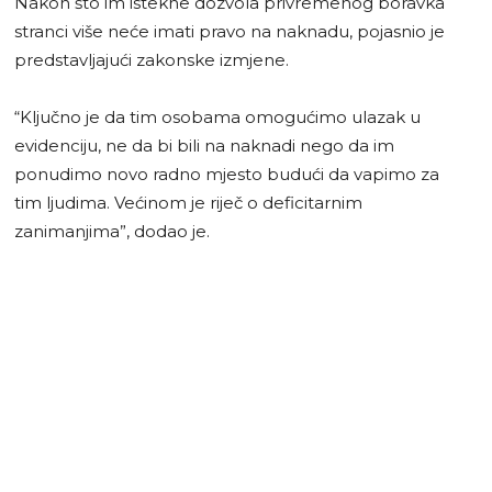
Nakon što im istekne dozvola privremenog boravka
stranci više neće imati pravo na naknadu, pojasnio je
predstavljajući zakonske izmjene.
“Ključno je da tim osobama omogućimo ulazak u
evidenciju, ne da bi bili na naknadi nego da im
ponudimo novo radno mjesto budući da vapimo za
tim ljudima. Većinom je riječ o deficitarnim
zanimanjima”, dodao je.