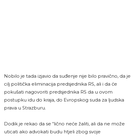
Nobilo je tada izjavio da suđenje nije bilo pravično, da je
cilj politička eliminacija predsjednika RS, ali i da će
pokušati nagovoriti predsjednika RS da u ovom
postupku idu do kraja, do Evropskog suda za ljudska
prava u Strazburu.
Dodik je rekao da se “lično neće žaliti, ali da ne može
uticati ako advokati budu htjeli zbog svoje