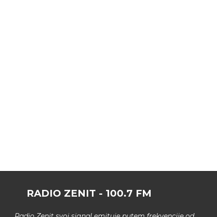
RADIO ZENIT - 100.7 FM
Radio Zenit svoj signal emituje putem frekvencije od