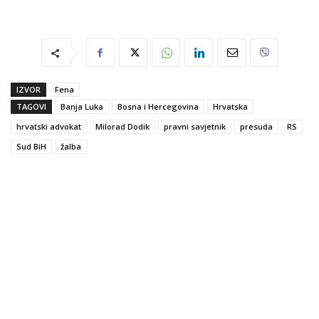
IZVOR
Fena
TAGOVI
Banja Luka
Bosna i Hercegovina
Hrvatska
hrvatski advokat
Milorad Dodik
pravni savjetnik
presuda
RS
Sud BiH
žalba