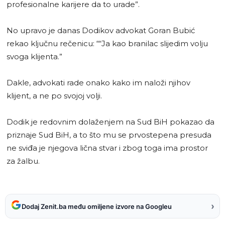
profesionalne karijere da to urade”.
No upravo je danas Dodikov advokat Goran Bubić
rekao ključnu rečenicu: ““Ja kao branilac slijedim volju
svoga klijenta.”
Dakle, advokati rade onako kako im naloži njihov
klijent, a ne po svojoj volji.
Dodik je redovnim dolaženjem na Sud BiH pokazao da
priznaje Sud BiH, a to što mu se prvostepena presuda
ne sviđa je njegova lična stvar i zbog toga ima prostor
za žalbu.
›
Dodaj Zenit.ba među omiljene izvore na Googleu