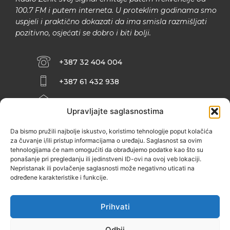
100.7 FM i putem interneta. U proteklim godinama smo
uspjeli i praktično dokazati da ima smisla razmišljati
pozitivno, osjećati se dobro i biti bolji.
+387 32 404 004
+387 61 432 938
INFO@ZENIT.BA
Upravljajte saglasnostima
HUSEINA KULENOVIĆA BR. 2 (RK
ZENIČANKA, 3. SPRAT), 72000 ZENICA
Da bismo pružili najbolje iskustvo, koristimo tehnologije poput kolačića
za čuvanje i/ili pristup informacijama o uređaju. Saglasnost sa ovim
tehnologijama će nam omogućiti da obrađujemo podatke kao što su
ponašanje pri pregledanju ili jedinstveni ID-ovi na ovoj veb lokaciji.
Nepristanak ili povlačenje saglasnosti može negativno uticati na
određene karakteristike i funkcije.
Prihvati
Odbij