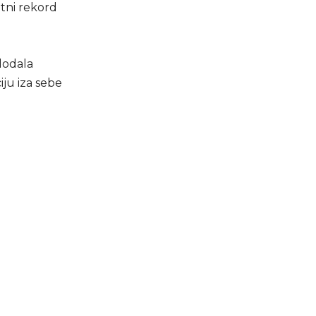
utni rekord
dodala
iju iza sebe