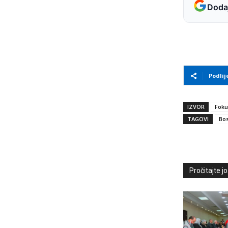
Dodaj
Podlij
IZVOR
Foku
TAGOVI
Bos
Pročitajte još