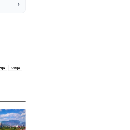
›
ija
Srbija