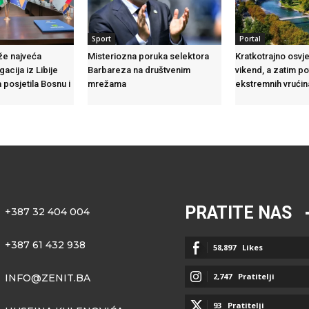
Sport
Portal
že najveća
Misteriozna poruka selektora
Kratkotrajno osvj
acija iz Libije
Barbareza na društvenim
vikend, a zatim p
 posjetila Bosnu i
mrežama
ekstremnih vrućin
PRATITE NAS
+387 32 404 004
+387 61 432 938
58,897
Likes
2,747
Pratitelji
INFO@ZENIT.BA
93
Pratitelji