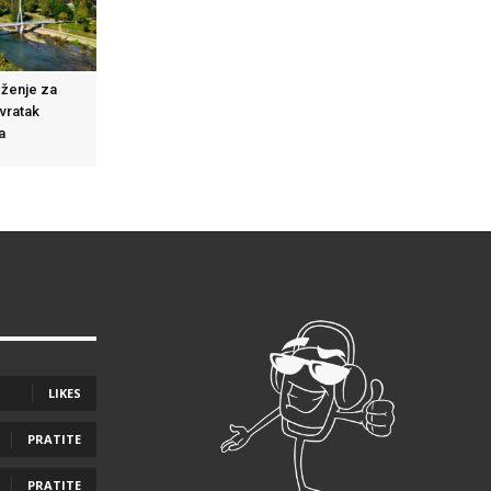
eženje za
ovratak
a
LIKES
PRATITE
PRATITE