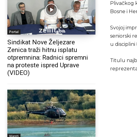
Plivačkog k
Bosne i He
Svojoj impr
Portal
seniorski r
Sindikat Nove Željezare
u disciplin
Zenica traži hitnu isplatu
otpremnina: Radnici spremni
Titulu najb
na proteste ispred Uprave
reprezentat
(VIDEO)
Vijesti