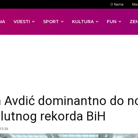
O Nama
Mar
NA
VIJESTI
SPORT
KULTURA
FUN
ZE
 Avdić dominantno do n
lutnog rekorda BiH
 15:36