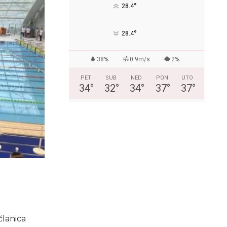
°
28.4
°
28.4
38%
0.9m/s
2%
PET
SUB
NED
PON
UTO
34
°
32
°
34
°
37
°
37
°
i
članica