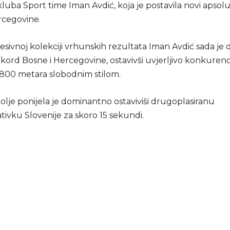
luba Sport time Iman Avdić, koja je postavila novi apsol
rcegovine.
esivnoj kolekciji vrhunskih rezultata Iman Avdić sada je 
ekord Bosne i Hercegovine, ostavivši uvjerljivo konkurenc
i 800 metara slobodnim stilom.
olje ponijela je dominantno ostaviviši drugoplasiranu
ivku Slovenije za skoro 15 sekundi.