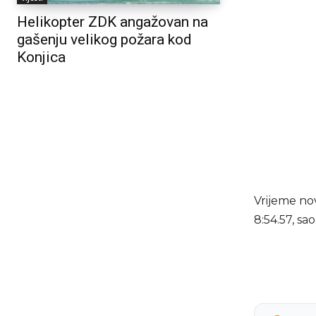
Helikopter ZDK angažovan na
gašenju velikog požara kod
Konjica
Vrijeme no
8:54.57, sa