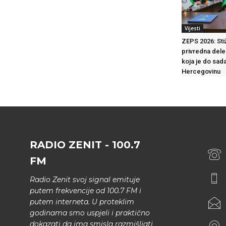
Vijesti
ZEPS 2026: Sti
privredna deleg
koja je do sada
Hercegovinu
RADIO ZENIT - 100.7
FM
Radio Zenit svoj signal emituje
putem frekvencije od 100.7 FM i
putem interneta. U proteklim
godinama smo uspjeli i praktično
dokazati da ima smisla razmišljati