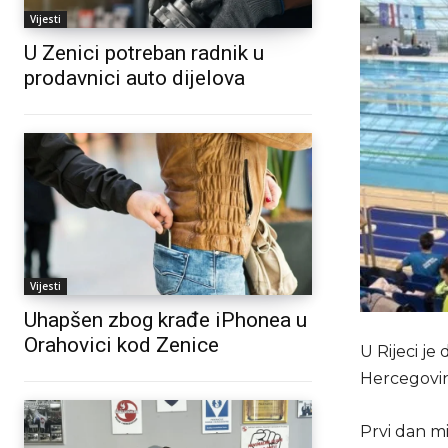
Vijesti
U Zenici potreban radnik u
prodavnici auto dijelova
Vijesti
Uhapšen zbog krađe iPhonea u
Orahovici kod Zenice
U Rijeci j
Hercegovine
Prvi dan mi