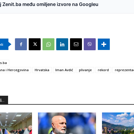
 Zenit.ba među omiljene izvore na Googleu
eli
s.ba
na i Hercegovina
Hrvatska
Iman Avdić
plivanje
rekord
reprezentac
...