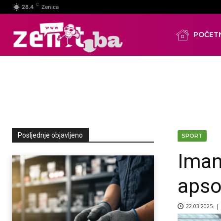
C
28.4
Zenica
POČET
Posljednje objavljeno
SPORT
Iman
apso
22.03.2025. |