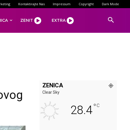
keting
Kontaktirajte Nas
Impressum
Copyright
Dark Mode
NICA
ZENIT
EXTRA
ZENICA
ovog
Clear Sky
°
C
28.4