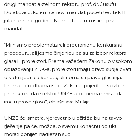
drugi mandat aktelnom rektoru prof. dr. Jusufu
Durakoviću, kojem će novi mandat početi teći tek 11.
jula naredne godine. Naime, tada mu ističe prvi
mandat.
“Mi nismo problematizirali preuranjenu konkursnu
proceduru, ali jesmo činjenicu da su za izbor rektora
glasali i prorektori. Prema važećem Zakonu o visokom
obrazovanju ZDK-a, prorektori imaju pravo sudjelovati
u radu sjednica Senata, ali nemaju i pravo glasanja.
Prema odredbama istog Zakona, prijedlog za izbor
prorektora daje rektor UNZE-a pa nema smisla da
imaju pravo glasa”, objašnjava Mušija.
UNZE će, smatra, vjerovatno uložiti žalbu na takvo
rješenje pa će, možda, o svemu konačnu odluku
morati donijeti nadležan sud.