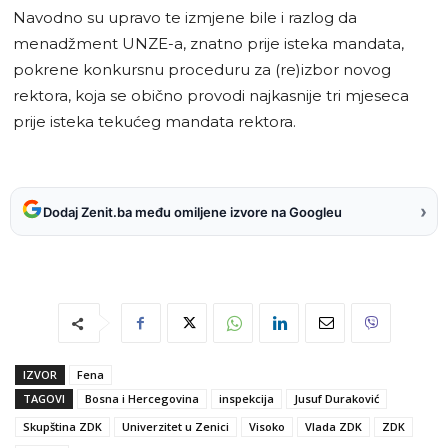
Navodno su upravo te izmjene bile i razlog da
menadžment UNZE-a, znatno prije isteka mandata,
pokrene konkursnu proceduru za (re)izbor novog
rektora, koja se obično provodi najkasnije tri mjeseca
prije isteka tekućeg mandata rektora.
›
Dodaj Zenit.ba među omiljene izvore na Googleu
IZVOR
Fena
TAGOVI
Bosna i Hercegovina
inspekcija
Jusuf Duraković
Skupština ZDK
Univerzitet u Zenici
Visoko
Vlada ZDK
ZDK