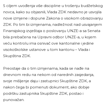
S ciljem uvođenja više discipline u trošenju budžetskog
novca, kako su objasnili, Vlada ZDK nedavno je usvojila
nove izmjene i dopune Zakona o visokom obrazovanju
ZDK. Po tim bi izmjenama, nadležnost nad usvajanjem
Finansijskog izvještaja o poslovanju UNZE-a sa Senata
bila prebačena na Upravni odbor UNZE-a, u kojem
veću kontrolu ima osnivač ove kantonalne i jedine
visokoškolske ustanove u tom kantonu – Vlada i
Skupština ZDK.
Preostaje da o tim izmjenama, kada se nađe na
dnevnom redu na nekom od narednih zasjedanja,
svoje mišljenje daju i zastupnici Skupštine ZDK, a
nakon čega bi pomenuti dokument, ako dobije
podršku zastupnika Skupštine ZDK, postao i
punovažan.