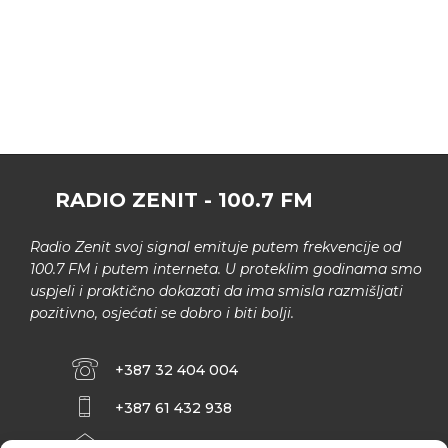
RADIO ZENIT - 100.7 FM
Radio Zenit svoj signal emituje putem frekvencije od
100.7 FM i putem interneta. U proteklim godinama smo
uspjeli i praktično dokazati da ima smisla razmišljati
pozitivno, osjećati se dobro i biti bolji.
+387 32 404 004
+387 61 432 938
INFO@ZENIT.BA