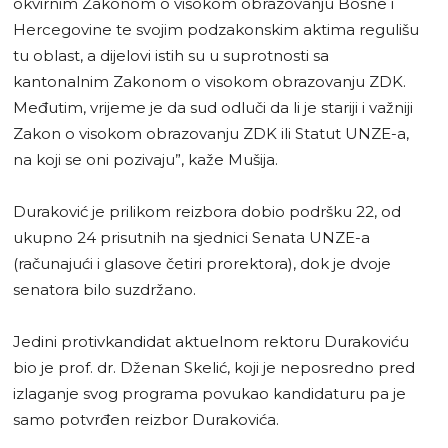
okvirnim Zakonom o visokom obrazovanju Bosne i
Hercegovine te svojim podzakonskim aktima regulišu
tu oblast, a dijelovi istih su u suprotnosti sa
kantonalnim Zakonom o visokom obrazovanju ZDK.
Međutim, vrijeme je da sud odluči da li je stariji i važniji
Zakon o visokom obrazovanju ZDK ili Statut UNZE-a,
na koji se oni pozivaju”, kaže Mušija.
Duraković je prilikom reizbora dobio podršku 22, od
ukupno 24 prisutnih na sjednici Senata UNZE-a
(računajući i glasove četiri prorektora), dok je dvoje
senatora bilo suzdržano.
Jedini protivkandidat aktuelnom rektoru Durakoviću
bio je prof. dr. Dženan Skelić, koji je neposredno pred
izlaganje svog programa povukao kandidaturu pa je
samo potvrđen reizbor Durakovića.