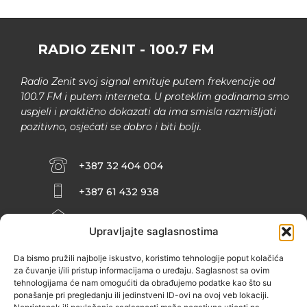
RADIO ZENIT - 100.7 FM
Radio Zenit svoj signal emituje putem frekvencije od
100.7 FM i putem interneta. U proteklim godinama smo
uspjeli i praktično dokazati da ima smisla razmišljati
pozitivno, osjećati se dobro i biti bolji.
+387 32 404 004
+387 61 432 938
INFO@ZENIT.BA
Upravljajte saglasnostima
HUSEINA KULENOVIĆA BR. 2 (RK
ZENIČANKA, 3. SPRAT), 72000 ZENICA
Da bismo pružili najbolje iskustvo, koristimo tehnologije poput kolačića
za čuvanje i/ili pristup informacijama o uređaju. Saglasnost sa ovim
tehnologijama će nam omogućiti da obrađujemo podatke kao što su
ponašanje pri pregledanju ili jedinstveni ID-ovi na ovoj veb lokaciji.