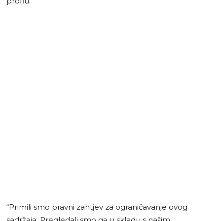
proflu.
“Primili smo pravni zahtjev za ograničavanje ovog
sadržaja. Pregledali smo ga u skladu s našim