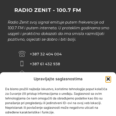
RADIO ZENIT - 100.7 FM
Radio Zenit svoj signal emituje putem frekvencije od
100.7 FM i putem interneta. U proteklim godinama smo
uspjeli i praktično dokazati da ima smisla razmišljati
pozitivno, osjećati se dobro i biti bolji.
+387 32 404 004
+387 61 432 938
INFO@ZENIT.BA
Upravljajte saglasnostima
HUSEINA KULENOVIĆA BR. 2 (RK
ZENIČANKA, 3. SPRAT), 72000 ZENICA
Da bismo pružili najbolje iskustvo, koristimo tehnologije poput kolačića
za čuvanje i/ili pristup informacijama o uređaju. Saglasnost sa ovim
tehnologijama će nam omogućiti da obrađujemo podatke kao što su
ponašanje pri pregledanju ili jedinstveni ID-ovi na ovoj veb lokaciji.
Nepristanak ili povlačenje saglasnosti može negativno uticati na
određene karakteristike i funkcije.