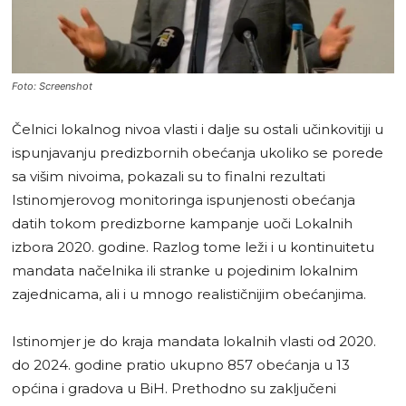
Foto: Screenshot
Čelnici lokalnog nivoa vlasti i dalje su ostali učinkovitiji u
ispunjavanju predizbornih obećanja ukoliko se porede
sa višim nivoima, pokazali su to finalni rezultati
Istinomjerovog monitoringa ispunjenosti obećanja
datih tokom predizborne kampanje uoči Lokalnih
izbora 2020. godine. Razlog tome leži i u kontinuitetu
mandata načelnika ili stranke u pojedinim lokalnim
zajednicama, ali i u mnogo realističnijim obećanjima.
Istinomjer je do kraja mandata lokalnih vlasti od 2020.
do 2024. godine pratio ukupno 857 obećanja u 13
općina i gradova u BiH. Prethodno su zaključeni