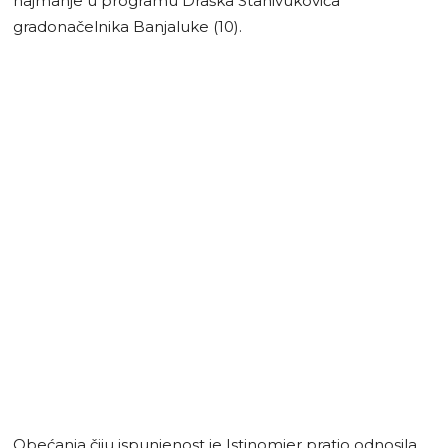
najmanje u programu Draška Stanivukovića
gradonačelnika Banjaluke (10).
Obećanja čiju ispunjenost je Istinomjer pratio odnosila