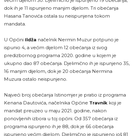
većim dijelom 30. Djelimično je ispunjeno 19 obećanja,
dok ih je 11 ispunjeno manjim dijelom. Tri obećanja
Hasana Tanovića ostala su neispunjena tokom
mandata.
U Općini
Ildža
načelnik Nermin Muzur potpuno je
ispunio 4, a većim dijelom 12 obećanja iz svog
predizbornog programa 2020. godine u kojem je
ukupno dao 87 obećanja. Djelimično ih je ispunjeno 35,
16 manjim dijelom, dok je 20 obećanja Nermina
Muzura ostalo neispunjeno.
Najveći broj obećanja Istinomjer je pratio iz programa
Kenana Dautovića, načelnika Općine
Travnik
koji je
mandat preuzeo u maju 2021. godine, nakon
ponovljenih izbora u toj općini. Od 357 obećanja iz
programa ispunjeno ih je 88, dok je 66 obećanja
ispunjeno većim dijelom. Djelimično je ispunjeno još 81