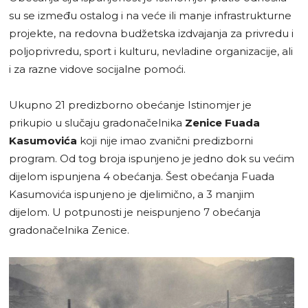
su se između ostalog i na veće ili manje infrastrukturne
projekte, na redovna budžetska izdvajanja za privredu i
poljoprivredu, sport i kulturu, nevladine organizacije, ali
i za razne vidove socijalne pomoći.
Ukupno 21 predizborno obećanje Istinomjer je
prikupio u slučaju gradonačelnika
Zenice
Fuada
Kasumovića
koji nije imao zvanični predizborni
program. Od tog broja ispunjeno je jedno dok su većim
dijelom ispunjena 4 obećanja. Šest obećanja Fuada
Kasumovića ispunjeno je djelimično, a 3 manjim
dijelom. U potpunosti je neispunjeno 7 obećanja
gradonačelnika Zenice.