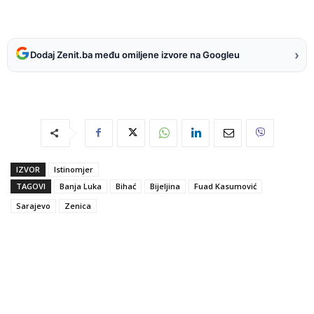
›
Dodaj Zenit.ba među omiljene izvore na Googleu
IZVOR
Istinomjer
TAGOVI
Banja Luka
Bihać
Bijeljina
Fuad Kasumović
Sarajevo
Zenica