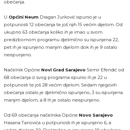
obećanja.
U
Općini Neum
Dragan Jurković ispunio je u
potpunosti 12 obećanja te još njih 15 većim dijelom. Od
ukupno 63 obećanja koliko ih je imao u svom
predizbornom programu djelimično su ispunjena 22,
pet ih je ispunjeno manjim dijelom dok ih je 9 ostalo
neispunjeno.
Načelnik Općine
Novi Grad Sarajevo
Semir Efendić od
68 obećanja iz svog programa ispunio ih je 22 u
potpunosti te još 28 većim dijelom. Sedam njegovih
obećanja ostalo je djelimično ispunjeno, 3 su ispunjena
manjim dijelom, a 8 ih je ostalo neispunjeno.
Od 69 obećanja načelnika Općine
Novo Sarajevo
Hasana Tanovića u potpunosti ih je ispunjeno 6, a