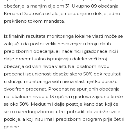
obećanje, a manjim dijelom 31. Ukupno 89 obećanja
Kenana Dautovića ostalo je neispunjeno dok je jedno
prekršeno tokom mandata.
Iz finalnih rezultata monitoringa lokalne vlasti može se
zaključiti da postoji veliki nesrazmjer u broju datih
predizbornih obećanja, ali načelnici i gradonačelnici i
dalje procentualno ispunjavaju daleko veći broj
obećanja od viših nivoa vlasti. Na lokalnom nivou
procenat ispunjenosti doseže skoro 50% dok rezultati
u slučaju monitoringa viših nivoa vlasti rijetko dosežu
dvocifren procenat. Procenat neispunjenih obećanja
na lokalnom nivou u 13 općina i gradova zajedno kreće
se oko 30%. Međutim i dalje postoje kandidati koji će
se i u narednoj izbornoj utrci potruditi da zadrže svoje
pozicije, a koji nisu imali predizborni program prije četiri
godine.