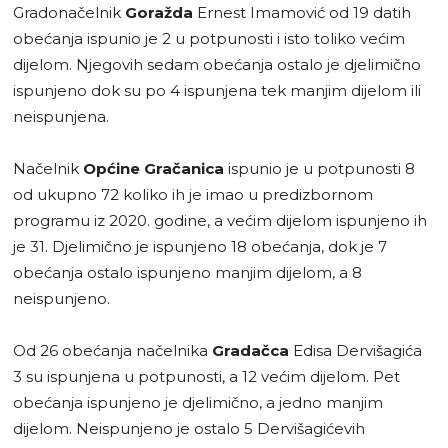
Gradonačelnik
Goražda
Ernest Imamović od 19 datih
obećanja ispunio je 2 u potpunosti i isto toliko većim
dijelom. Njegovih sedam obećanja ostalo je djelimično
ispunjeno dok su po 4 ispunjena tek manjim dijelom ili
neispunjena.
Načelnik
Općine Gračanica
ispunio je u potpunosti 8
od ukupno 72 koliko ih je imao u predizbornom
programu iz 2020. godine, a većim dijelom ispunjeno ih
je 31. Djelimično je ispunjeno 18 obećanja, dok je 7
obećanja ostalo ispunjeno manjim dijelom, a 8
neispunjeno.
Od 26 obećanja načelnika
Gradačca
Edisa Dervišagića
3 su ispunjena u potpunosti, a 12 većim dijelom. Pet
obećanja ispunjeno je djelimično, a jedno manjim
dijelom. Neispunjeno je ostalo 5 Dervišagićevih