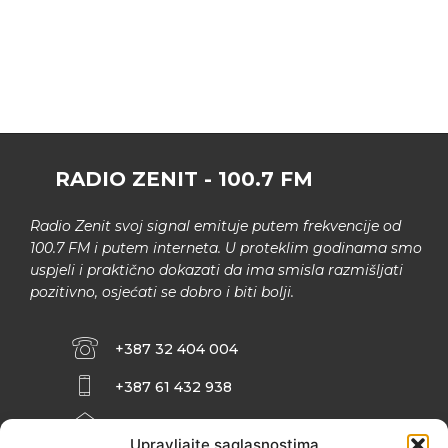
RADIO ZENIT - 100.7 FM
Radio Zenit svoj signal emituje putem frekvencije od
100.7 FM i putem interneta. U proteklim godinama smo
uspjeli i praktično dokazati da ima smisla razmišljati
pozitivno, osjećati se dobro i biti bolji.
+387 32 404 004
+387 61 432 938
INFO@ZENIT.BA
Upravljajte saglasnostima