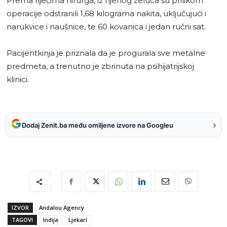
Prema riječima hirurga, iz njenog želuca su prilikom
operacije odstranili 1,68 kilograma nakita, uključujući i
narukvice i naušnice, te 60 kovanica i jedan ručni sat.
Pacijentkinja je priznala da je progurala sve metalne
predmeta, a trenutno je zbrinuta na psihijatrijskoj
klinici.
›
Dodaj Zenit.ba među omiljene izvore na Googleu
IZVOR
Andalou Agency
TAGOVI
Indija
Ljekari