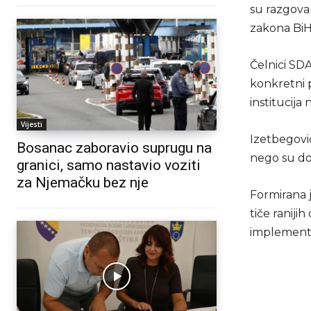
su razgova
zakona BiH,
Čelnici SD
konkretni 
institucija
Vijesti
Izetbegović
Bosanac zaboravio suprugu na
nego su do
granici, samo nastavio voziti
za Njemačku bez nje
Formirana j
tiče raniji
implementi