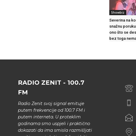
Showbiz
Severina na ko
snažnu poruku
ono što se des
bez toga nema
RADIO ZENIT - 100.7
FM
Radio Zenit svoj signal emituje
putem frekvencije od 100.7 FM i
putem interneta. U proteklim
godinama smo uspjeli i praktično
dokazati da ima smisla razmišljati