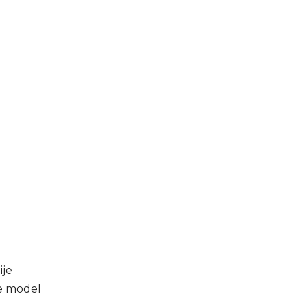
ije
še model