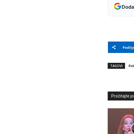
Dodaj
Podlij
TAGOVI
Bak
Pročitajte još