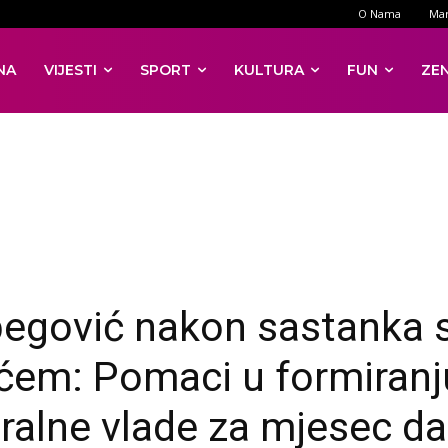
O Nama
Mar
NA
VIJESTI
SPORT
KULTURA
FUN
ZE
begović nakon sastanka 
ćem: Pomaci u formiranj
ralne vlade za mjesec d