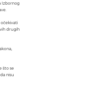
ma Izbornog
ave.
očekivati
svih drugih
zakona,
e što se
ada nisu