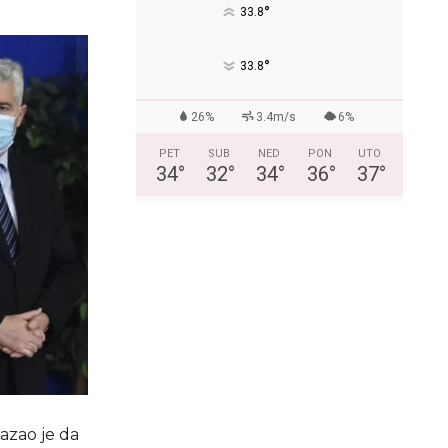
°
33.8
°
33.8
26%
3.4m/s
6%
PET
SUB
NED
PON
UTO
34
°
32
°
34
°
36
°
37
°
azao je da