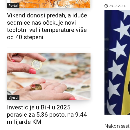
23.02.2021. |
Portal
Vikend donosi predah, a iduće
sedmice nas očekuje novi
toplotni val i temperature više
od 40 stepeni
Vijesti
Investicije u BiH u 2025.
porasle za 5,36 posto, na 9,44
milijarde KM
Nakon sast