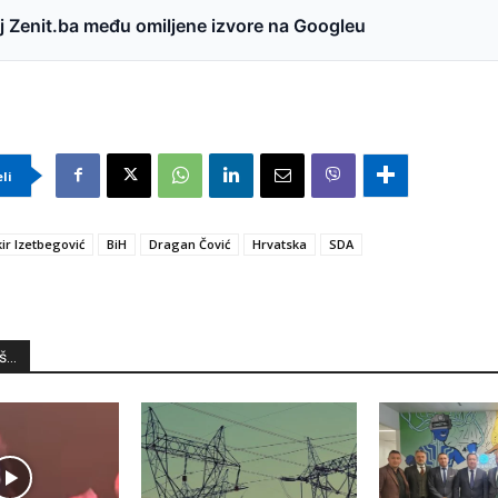
 Zenit.ba među omiljene izvore na Googleu
eli
ir Izetbegović
BiH
Dragan Čović
Hrvatska
SDA
...