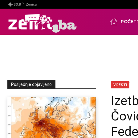
C
33.8
Zenica
POČET
Posljednje objavljeno
VIJESTI
Izet
Čovi
Fede