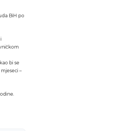
uda BiH po
i
avničkom
kao bi se
 mjeseci –
godine.