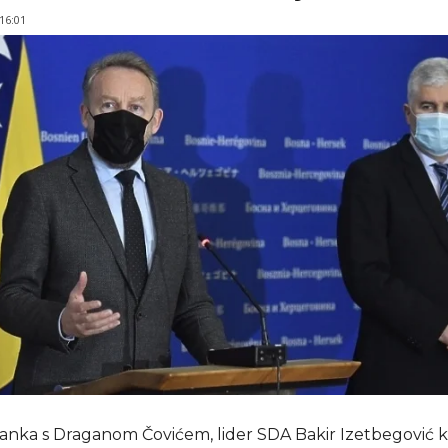
 16:01
anka s Draganom Čovićem, lider SDA Bakir Izetbegović k