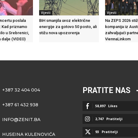
Vijesti
Vijesti
ncertu poslala
BiH smanjila uvoz električne
Na ZEPS 2026 stiž
: Kad priznamo
energije za gotovo 50 posto, ali
kompanija iz Austr
ilo u Srebrenici,
stižu nova upozorenja
zahvaljujući partn
 dalje (VIDEO)
ViennaLinkom
PRATITE NAS
+387 32 404 004
+387 61 432 938
58,897
Likes
2,747
Pratitelji
INFO@ZENIT.BA
93
Pratitelji
HUSEINA KULENOVIĆA