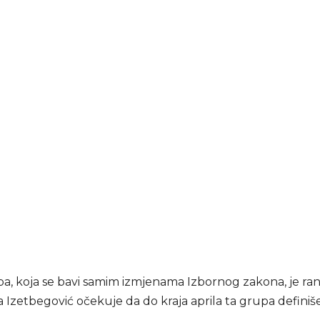
a, koja se bavi samim izmjenama Izbornog zakona, je ran
a Izetbegović očekuje da do kraja aprila ta grupa defini