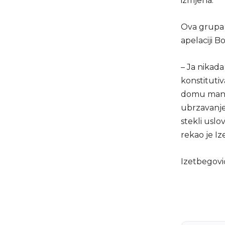
izmjena.
Ova grupa 
apelaciji B
– Ja nikada
konstituti
domu manji
ubrzavanjem
stekli uslo
rekao je Iz
Izetbegović