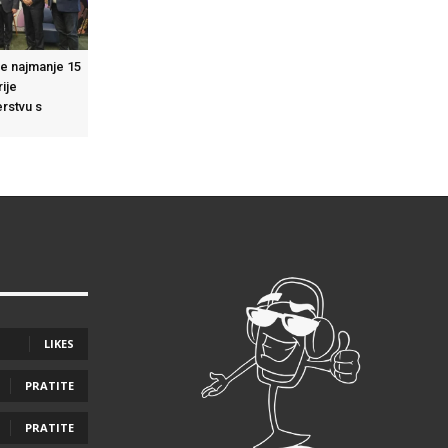
e najmanje 15
ije
erstvu s
LIKES
PRATITE
PRATITE