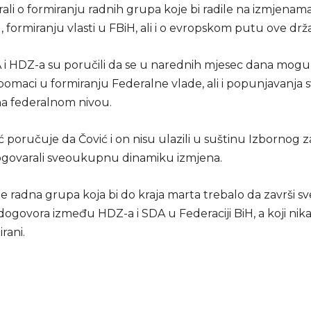
rali o formiranju radnih grupa koje bi radile na izmjena
 formiranju vlasti u FBiH, ali i o evropskom putu ove drž
A i HDZ-a su poručili da se u narednih mjesec dana mogu 
pomaci u formiranju Federalne vlade, ali i popunjavanja 
 na federalnom nivou.
 poručuje da Čović i on nisu ulazili u suštinu Izbornog 
govarali sveoukupnu dinamiku izmjena.
e radna grupa koja bi do kraja marta trebalo da završi sv
h dogovora između HDZ-a i SDA u Federaciji BiH, a koji nik
rani.