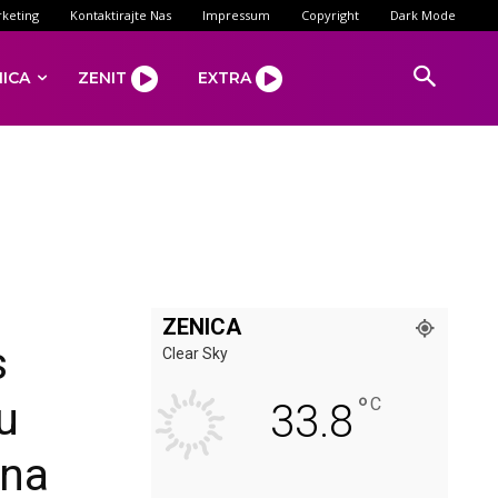
keting
Kontaktirajte Nas
Impressum
Copyright
Dark Mode
NICA
ZENIT
EXTRA
ZENICA
s
Clear Sky
°
u
C
33.8
ana