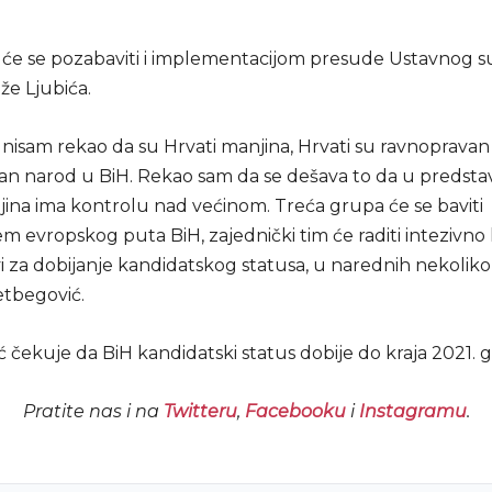
će se pozabaviti i implementacijom presude Ustavnog s
ože Ljubića.
 nisam rekao da su Hrvati manjina, Hrvati su ravnopravan 
van narod u BiH. Rekao sam da se dešava to da u predst
na ima kontrolu nad većinom. Treća grupa će se baviti
 evropskog puta BiH, zajednički tim će raditi intezivno 
vi za dobijanje kandidatskog statusa, u narednih nekoliko
etbegović.
 čekuje da BiH kandidatski status dobije do kraja 2021. 
Pratite nas i na
Twitteru
,
Facebooku
i
Instagramu
.