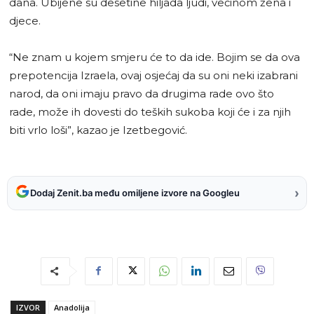
dana. Ubijene su desetine hiljada ljudi, većinom žena i
djece.
“Ne znam u kojem smjeru će to da ide. Bojim se da ova
prepotencija Izraela, ovaj osjećaj da su oni neki izabrani
narod, da oni imaju pravo da drugima rade ovo što
rade, može ih dovesti do teških sukoba koji će i za njih
biti vrlo loši”, kazao je Izetbegović.
›
Dodaj Zenit.ba među omiljene izvore na Googleu
IZVOR
Anadolija