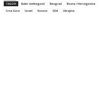
TAGOVI
Bakir Izetbegović
Beograd
Bosna i Hercegovina
Crna Gora
Izrael
Kosovo
SDA
Ukrajina