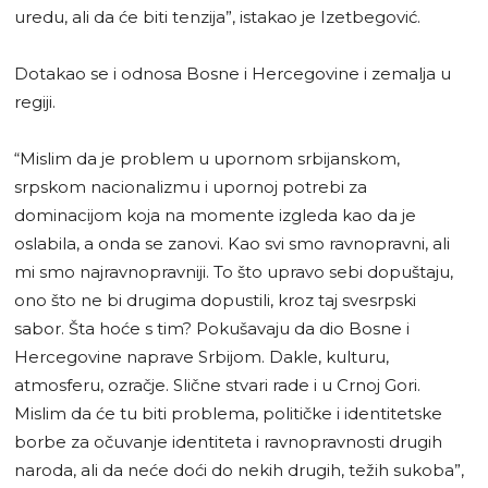
uredu, ali da će biti tenzija”, istakao je Izetbegović.
Dotakao se i odnosa Bosne i Hercegovine i zemalja u
regiji.
“Mislim da je problem u upornom srbijanskom,
srpskom nacionalizmu i upornoj potrebi za
dominacijom koja na momente izgleda kao da je
oslabila, a onda se zanovi. Kao svi smo ravnopravni, ali
mi smo najravnopravniji. To što upravo sebi dopuštaju,
ono što ne bi drugima dopustili, kroz taj svesrpski
sabor. Šta hoće s tim? Pokušavaju da dio Bosne i
Hercegovine naprave Srbijom. Dakle, kulturu,
atmosferu, ozračje. Slične stvari rade i u Crnoj Gori.
Mislim da će tu biti problema, političke i identitetske
borbe za očuvanje identiteta i ravnopravnosti drugih
naroda, ali da neće doći do nekih drugih, težih sukoba”,