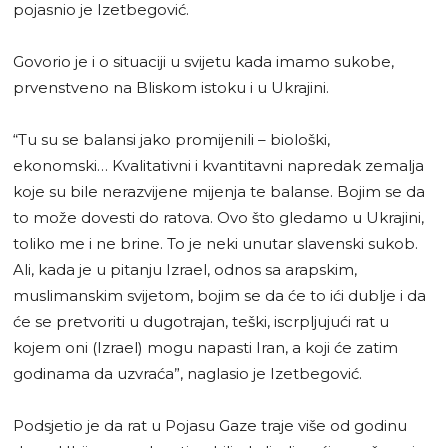
pojasnio je Izetbegović.
Govorio je i o situaciji u svijetu kada imamo sukobe,
prvenstveno na Bliskom istoku i u Ukrajini.
“Tu su se balansi jako promijenili – biološki,
ekonomski… Kvalitativni i kvantitavni napredak zemalja
koje su bile nerazvijene mijenja te balanse. Bojim se da
to može dovesti do ratova. Ovo što gledamo u Ukrajini,
toliko me i ne brine. To je neki unutar slavenski sukob.
Ali, kada je u pitanju Izrael, odnos sa arapskim,
muslimanskim svijetom, bojim se da će to ići dublje i da
će se pretvoriti u dugotrajan, teški, iscrpljujući rat u
kojem oni (Izrael) mogu napasti Iran, a koji će zatim
godinama da uzvraća”, naglasio je Izetbegović.
Podsjetio je da rat u Pojasu Gaze traje više od godinu