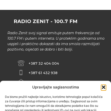
RADIO ZENIT - 100.7 FM
Radio Zenit svoj signal emituje putem frekvencije od
100.7 FM i putem interneta. U proteklim godinama smo
uspjeli i praktično dokazati da ima smisla razmišljati
pozitivno, osjećati se dobro i biti bolji.
+387 32 404 004
+387 61 432 938
INFO@ZENIT.BA
Upravljajte saglasnostima
HUSEINA KULENOVIĆA BR. 2 (RK
ZENIČANKA, 3. SPRAT), 72000 ZENICA
Da bismo pružili najbolje iskustvo, koristimo tehnologije poput kolačića
za čuvanje i/ili pristup informacijama o uređaju. Saglasnost sa ovim
tehnologijama će nam omogućiti da obrađujemo podatke kao što su
ponašanje pri pregledanju ili jedinstveni ID-ovi na ovoj veb lokaciji.