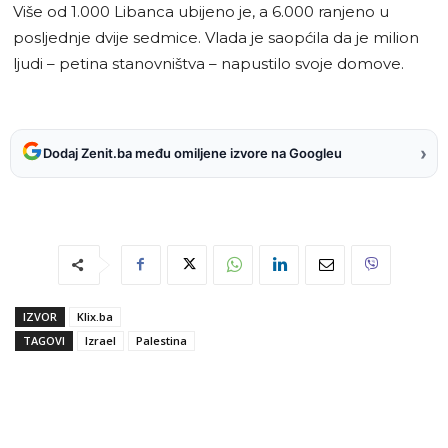
Više od 1.000 Libanca ubijeno je, a 6.000 ranjeno u
posljednje dvije sedmice. Vlada je saopćila da je milion
ljudi – petina stanovništva – napustilo svoje domove.
›
Dodaj Zenit.ba među omiljene izvore na Googleu
IZVOR
Klix.ba
TAGOVI
Izrael
Palestina