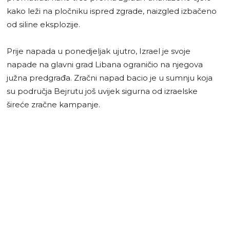
kako leži na pločniku ispred zgrade, naizgled izbačeno
od siline eksplozije.
Prije napada u ponedjeljak ujutro, Izrael je svoje
napade na glavni grad Libana ograničio na njegova
južna predgrađa. Zračni napad bacio je u sumnju koja
su područja Bejrutu još uvijek sigurna od izraelske
šireće zračne kampanje.