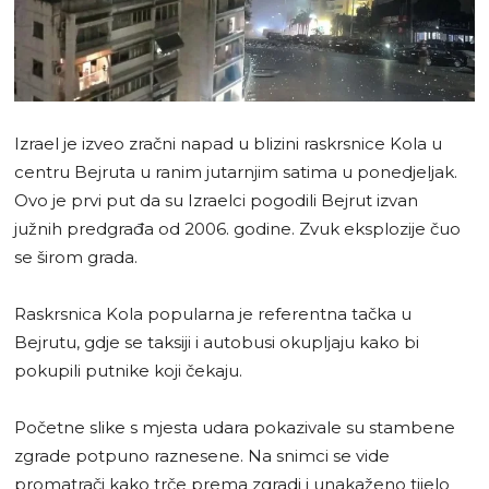
Izrael je izveo zračni napad u blizini raskrsnice Kola u
centru Bejruta u ranim jutarnjim satima u ponedjeljak.
Ovo je prvi put da su Izraelci pogodili Bejrut izvan
južnih predgrađa od 2006. godine. Zvuk eksplozije čuo
se širom grada.
Raskrsnica Kola popularna je referentna tačka u
Bejrutu, gdje se taksiji i autobusi okupljaju kako bi
pokupili putnike koji čekaju.
Početne slike s mjesta udara pokazivale su stambene
zgrade potpuno raznesene. Na snimci se vide
promatrači kako trče prema zgradi i unakaženo tijelo