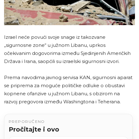
Izrael neće povući svoje snage iz takozvane
„sigurnosne zone“ u južnom Libanu, uprkos
očekivanim dogovorima između Sjedinjenih Američkih
Država i Irana, saopćili su izraelski sigurnosni izvori.
Prema navodima javnog servisa KAN, sigurnosni aparat
se priprema za moguće političke odluke o obustavi
kopnene ofanzive u južnom Libanu, s obzirom na
razvoj pregovora između Washingtona i Teherana.
PREPORUČENO
Pročitajte i ovo