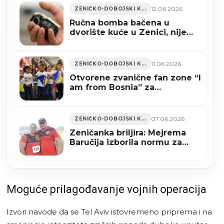
12.06.2026
ZENIČKO-DOBOJSKI KANTON
Ručna bomba bačena u
dvorište kuće u Zenici, nije
došlo do eksplozije
11.06.2026
ZENIČKO-DOBOJSKI KANTON
Otvorene zvanične fan zone “I
am from Bosnia” za
zajedničko praćenje Zmajeva
07.06.2026
ZENIČKO-DOBOJSKI KANTON
Zeničanka briljira: Mejrema
Baručija izborila normu za
svjetsko prvenstvo
Moguće prilagođavanje vojnih operacija
Izvori navode da se Tel Aviv istovremeno priprema i na