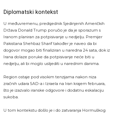
Diplomatski kontekst
U međuvremenu, predsjednik Sjedinjenih Američkih
Država Donald Trump poručio je da je sporazum s
Iranom planiran za potpisivanje u nedjelju. Premijer
Pakistana Shehbaz Sharif također je naveo da bi
dogovor mogao biti finaliziran u naredna 24 sata, dok iz
Irana dolaze poruke da potpisivanje neće biti u
nedjelju, ali bi moglo uslijediti u narednim danima.
Region ostaje pod visokim tenzijama nakon niza
zračnih udara SAD-a i Izraela na Iran krajem februara,
što je izazvalo iranske odgovore i dodatnu eskalaciju
sukoba.
U tom kontekstu došlo je i do zatvaranja Hormuškog