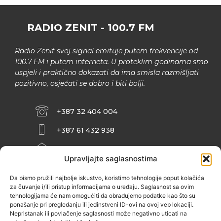
RADIO ZENIT - 100.7 FM
Radio Zenit svoj signal emituje putem frekvencije od
100.7 FM i putem interneta. U proteklim godinama smo
uspjeli i praktično dokazati da ima smisla razmišljati
pozitivno, osjećati se dobro i biti bolji.
+387 32 404 004
+387 61 432 938
INFO@ZENIT.BA
Upravljajte saglasnostima
HUSEINA KULENOVIĆA BR. 2 (RK
ZENIČANKA, 3. SPRAT), 72000 ZENICA
Da bismo pružili najbolje iskustvo, koristimo tehnologije poput kolačića
za čuvanje i/ili pristup informacijama o uređaju. Saglasnost sa ovim
tehnologijama će nam omogućiti da obrađujemo podatke kao što su
ponašanje pri pregledanju ili jedinstveni ID-ovi na ovoj veb lokaciji.
Nepristanak ili povlačenje saglasnosti može negativno uticati na