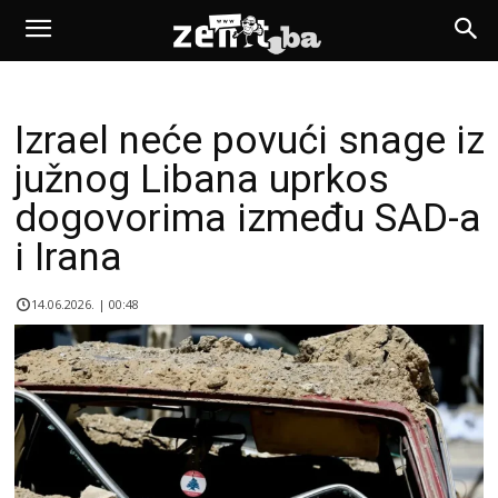
Izrael neće povući snage iz
južnog Libana uprkos
dogovorima između SAD-a
i Irana
14.06.2026. | 00:48