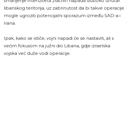
smanjenje intenziteta zračnih napada duboko unutar
libanskog teritorija, uz zabrinutost da bi takve operacije
mogle ugroziti potencijalni sporazum između SAD-a i
Irana.
Ipak, kako se ističe, vojni napadi će se nastaviti, ali s
većim fokusom na južni dio Libana, gdje izraelska
vojska već duže vodi operacije.