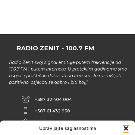
RADIO ZENIT - 100.7 FM
Radio Zenit svoj signal emituje putem frekvencije od
100.7 FM i putem interneta. U proteklim godinama smo
uspjeli i praktično dokazati da ima smisla razmišljati
pozitivno, osjećati se dobro i biti bolji.
+387 32 404 004
+387 61 432 938
INFO@ZENIT.BA
Upravljajte saglasnostima
HUSEINA KULENOVIĆA BR. 2 (RK