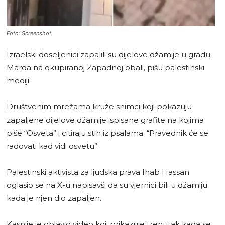
Foto: Screenshot
Izraelski doseljenici zapalili su dijelove džamije u gradu
Marda na okupiranoj Zapadnoj obali, pišu palestinski
mediji.
Društvenim mrežama kruže snimci koji pokazuju
zapaljene dijelove džamije ispisane grafite na kojima
piše “Osveta” i citiraju stih iz psalama: “Pravednik će se
radovati kad vidi osvetu”.
Palestinski aktivista za ljudska prava Ihab Hassan
oglasio se na X-u napisavši da su vjernici bili u džamiju
kada je njen dio zapaljen.
Kasnije je objavio video koji prikazuje trenutak kada se