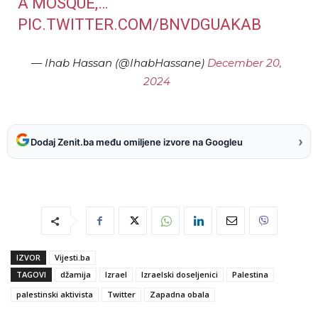
A MOSQUE,…
PIC.TWITTER.COM/BNVDGUAKAB
— Ihab Hassan (@IhabHassane)
December 20,
2024
›
Dodaj Zenit.ba među omiljene izvore na Googleu
IZVOR
Vijesti.ba
TAGOVI
džamija
Izrael
Izraelski doseljenici
Palestina
palestinski aktivista
Twitter
Zapadna obala