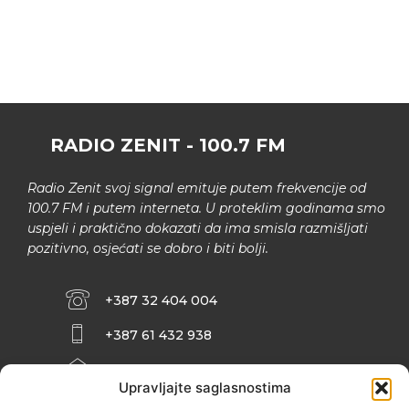
RADIO ZENIT - 100.7 FM
Radio Zenit svoj signal emituje putem frekvencije od
100.7 FM i putem interneta. U proteklim godinama smo
uspjeli i praktično dokazati da ima smisla razmišljati
pozitivno, osjećati se dobro i biti bolji.
+387 32 404 004
+387 61 432 938
INFO@ZENIT.BA
Upravljajte saglasnostima
HUSEINA KULENOVIĆA BR. 2 (RK