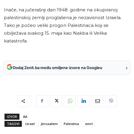
Inače, na jučerašnji dan 1948. godine na okupiranoj
palestinskoj zemlji proglašena je nezavisnost Izraela.
Tako je počeo veliki progon Palestinaca koji se
obilježava svakog 15. maja kao Nakba ili Velika
katastrofa.
›
Dodaj Zenit.ba među omiljene izvore na Googleu
IZVOR
AA
TAGOVI
Izrael
Jerusalem
Palestina
smrt