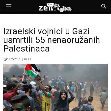
Izraelski vojnici u Gazi
usmrtili 55 nenaoružanih
Palestinaca
15.05.2018. | 07:21