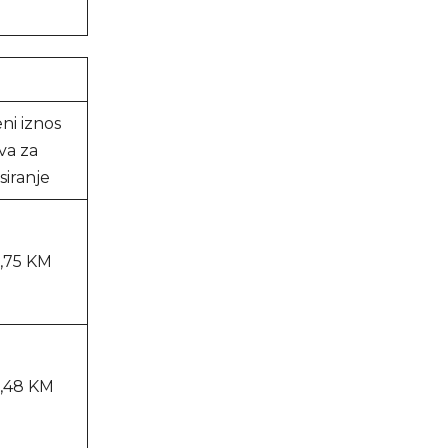
ni iznos
va za
siranje
1,75 KM
,48 KM