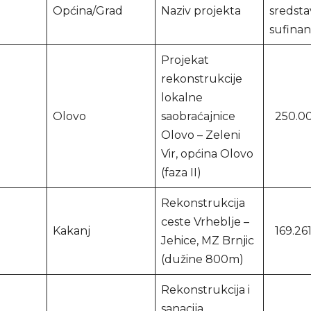
Općina/Grad
Naziv projekta
sredsta
sufinan
Projekat
rekonstrukcije
lokalne
Olovo
saobraćajnice
250.00
Olovo – Zeleni
Vir, općina Olovo
(faza II)
Rekonstrukcija
ceste Vrheblje –
Kakanj
169.26
Jehice, MZ Brnjic
(dužine 800m)
Rekonstrukcija i
sanacija