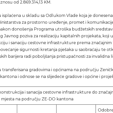
nosu od 2.869.314,13 KM.
u isplaćena u skladu sa Odlukom Vlade koja je donesena
inistarstva za prostorno uređenje, promet i komunikacije
 nakon donošenja Programa utroška budžetskih sredstava
Javnog poziva za realizaciju kapitalnih projekata, koji 
ciju i sanaciju cestovne infrastrukture prema značajnim 
povećanje sigurnosti kretanja pješaka u saobraćaju te ot
kih barijera radi poboljšanja pristupačnosti za invalidna li
u transferisana gradovima i općinama na području Zenič
antona i odnose se na slijedeće gradove i općine i proje
onstrukcija i sanacija cestovne infrastrukture do značaj
ih mjesta na području ZE-DO kantona
Odobre