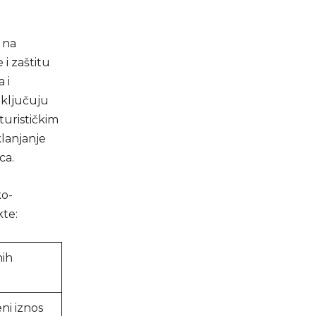
 na
 i zaštitu
 i
uključuju
turističkim
klanjanje
ca.
ko-
kte:
nih
ni iznos