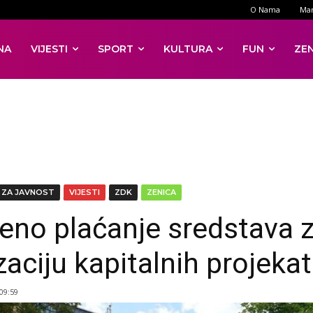
O Nama
Mar
NA
VIJESTI
SPORT
KULTURA
FUN
ZE
 ZA JAVNOST
VIJESTI
ZDK
ZENICA
šeno plaćanje sredstava 
zaciju kapitalnih projeka
 09:59