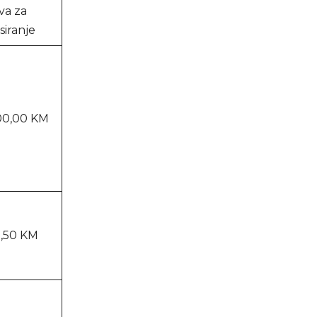
va za
siranje
0,00 KM
1,50 KM