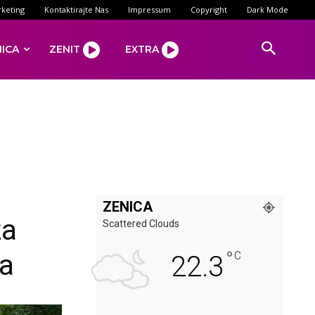
keting
Kontaktirajte Nas
Impressum
Copyright
Dark Mode
NICA
ZENIT
EXTRA
ZENICA
za
Scattered Clouds
°
ta
C
22.3