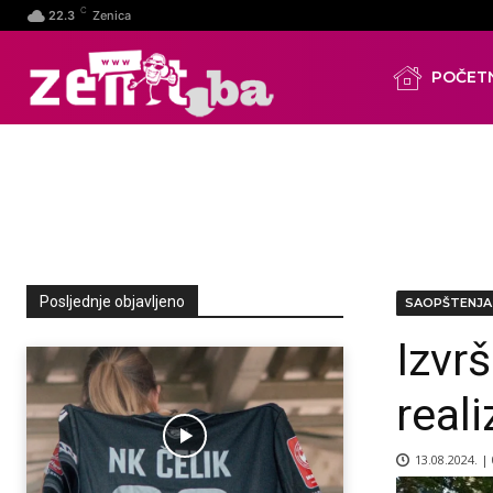
C
22.3
Zenica
POČET
Posljednje objavljeno
SAOPŠTENJA
Izvr
reali
13.08.2024. |