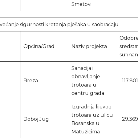
Smetovi
većanje sigurnosti kretanja pješaka u saobraćaju
Odobre
Općina/Grad
Naziv projekta
sredsta
sufinan
Sanacija i
obnavljanje
Breza
117.80
trotoara u
centru grada
Izgradnja lijevog
trotoara uz ulicu
Doboj Jug
29.369
Bosanska u
Matuzićima