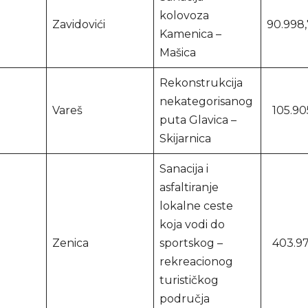
kolovoza
Zavidovići
90.998
Kamenica –
Mašica
Rekonstrukcija
nekategorisanog
Vareš
105.90
puta Glavica –
Skijarnica
Sanacija i
asfaltiranje
lokalne ceste
koja vodi do
Zenica
sportskog –
403.97
rekreacionog
turističkog
područja