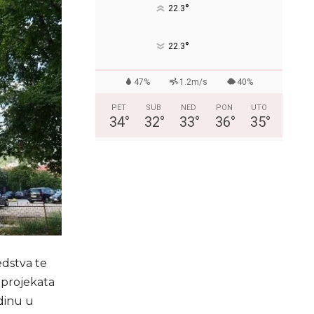
°
22.3
°
22.3
47%
1.2m/s
40%
PET
SUB
NED
PON
UTO
34
°
32
°
33
°
36
°
35
°
edstva te
h projekata
odinu u