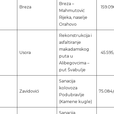
Breza –
Breza
159.09
Mahmutović
Rijeka, naselje
Orahovo
Rekonstrukcija i
asfaltiranje
makadamskog
Usora
45.595
puta u
Alibegovcima –
put Švabulje
Sanacija
kolovoza
Zavidovići
75.084
Podubravlje
(Kamene kugle)
Sanacija