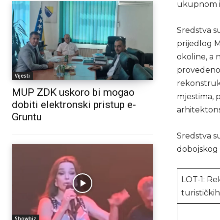
ukupnom iz
Sredstva s
prijedlog M
okoline, a
provedenog 
Vijesti
rekonstruk
MUP ZDK uskoro bi mogao
mjestima, 
dobiti elektronski pristup e-
arhitektons
Gruntu
Sredstva s
dobojskog k
LOT-1: Rek
turističk
Showbiz