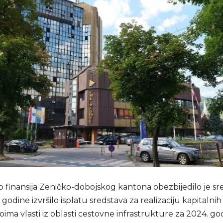
o finansija Zeničko-dobojskog kantona obezbijedilo je sr
 godine izvršilo isplatu sredstava za realizaciju kapitalni
ima vlasti iz oblasti cestovne infrastrukture za 2024. g