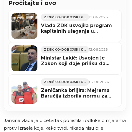
Pročitajte i ovo
12.06.2026
ZENIČKO-DOBOJSKI KANTON
Vlada ZDK usvojila program
kapitalnih ulaganja u
cestovnu infrastrukturu
vrijedan 3,4 miliona KM
12.06.2026
ZENIČKO-DOBOJSKI KANTON
Ministar Lakić: Usvojen je
Zakon koji daje priliku da
Željezara u Zenici opstane
07.06.2026
ZENIČKO-DOBOJSKI KANTON
Zeničanka briljira: Mejrema
Baručija izborila normu za
svjetsko prvenstvo
Janšina vlada je u četvrtak poništila i odluke o mjerama
protiv Izraela koje, kako tvrdi, nikada nisu bile