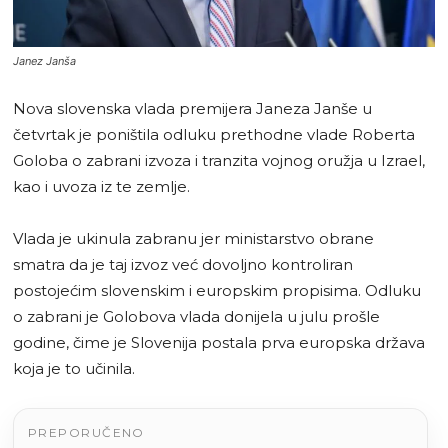
Janez Janša
Nova slovenska vlada premijera Janeza Janše u
četvrtak je poništila odluku prethodne vlade Roberta
Goloba o zabrani izvoza i tranzita vojnog oružja u Izrael,
kao i uvoza iz te zemlje.
Vlada je ukinula zabranu jer ministarstvo obrane
smatra da je taj izvoz već dovoljno kontroliran
postojećim slovenskim i europskim propisima. Odluku
o zabrani je Golobova vlada donijela u julu prošle
godine, čime je Slovenija postala prva europska država
koja je to učinila.
PREPORUČENO