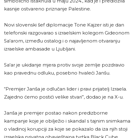
simbolično istaknula u maju 2024., kad je i predložila
kasnije ostvareno priznanje Palestine.
Novi slovenski šef diplomacije Tone Kajzer isti je dan
telefonski razgovarao s izraelskim kolegom Gideonom
Sa'arom, između ostalog i o najavljenom otvaranju
izraelske ambasade u Ljubljani.
Sa'ar je ukidanje mjera protiv svoje zemlje pozdravio
kao pravednu odluku, posebno hvaleći Janšu.
“Premijer Janša je odlučan lider i pravi prijatelj Izraela.
Zajedno ćemo postići velike stvari”, dodao je na X-u.
Janša je premijer postao nakon predizborne
kampanje koje je obilježio i skandal s tajnim snimkama
o vladinoj korupciji za koje se pokazalo da iza njih stoji
izraelska privatna obavještajna tvrtka Black Cube.