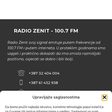
RADIO ZENIT - 100.7 FM
Radio Zenit svoj signal emituje putem frekvencije od
100.7 FM i putem interneta. U proteklim godinama smo
uspjeli i praktično dokazati da ima smisla razmišljati
pozitivno, osjećati se dobro i biti bolji.
+387 32 404 004
+387 61 432 938
INFO@ZENIT.BA
Upravljajte saglasnostima
HUSEINA KULENOVIĆA BR. 2 (RK
ZENIČANKA, 3. SPRAT), 72000 ZENICA
Da bismo pružili najbolje iskustvo, koristimo tehnologije poput kolačića
za čuvanje i/ili pristup informacijama o uređaju. Saglasnost sa ovim