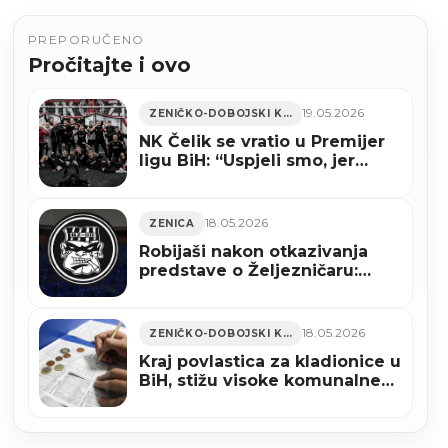
PREPORUČENO
Pročitajte i ovo
19.05.2026
ZENIČKO-DOBOJSKI KANTON
NK Čelik se vratio u Premijer
ligu BiH: “Uspjeli smo, jer
Čelik živi”
18.05.2026
ZENICA
Robijaši nakon otkazivanja
predstave o Željezničaru:
“Predstavu o nama neka
naprave u Sarajevu”
18.05.2026
ZENIČKO-DOBOJSKI KANTON
Kraj povlastica za kladionice u
BiH, stižu visoke komunalne
takse