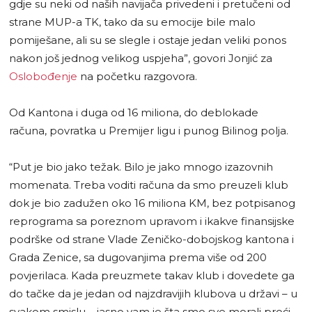
gdje su neki od naših navijača privedeni i pretučeni od
strane MUP-a TK, tako da su emocije bile malo
pomiješane, ali su se slegle i ostaje jedan veliki ponos
nakon još jednog velikog uspjeha”, govori Jonjić za
Oslobođenje
na početku razgovora.
Od Kantona i duga od 16 miliona, do deblokade
računa, povratka u Premijer ligu i punog Bilinog polja.
“Put je bio jako težak. Bilo je jako mnogo izazovnih
momenata. Treba voditi računa da smo preuzeli klub
dok je bio zadužen oko 16 miliona KM, bez potpisanog
reprograma sa poreznom upravom i ikakve finansijske
podrške od strane Vlade Zeničko-dobojskog kantona i
Grada Zenice, sa dugovanjima prema više od 200
povjerilaca. Kada preuzmete takav klub i dovedete ga
do tačke da je jedan od najzdravijih klubova u državi – u
svakom smislu – jasno vam je šta smo sve morali proći.