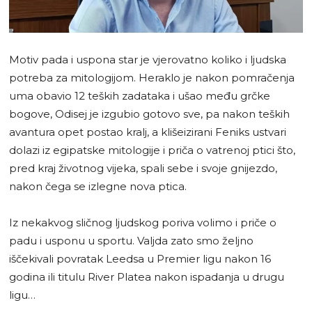
Motiv pada i uspona star je vjerovatno koliko i ljudska
potreba za mitologijom. Heraklo je nakon pomračenja
uma obavio 12 teških zadataka i ušao među grčke
bogove, Odisej je izgubio gotovo sve, pa nakon teških
avantura opet postao kralj, a klišeizirani Feniks ustvari
dolazi iz egipatske mitologije i priča o vatrenoj ptici što,
pred kraj životnog vijeka, spali sebe i svoje gnijezdo,
nakon čega se izlegne nova ptica.
Iz nekakvog sličnog ljudskog poriva volimo i priče o
padu i usponu u sportu. Valjda zato smo željno
iščekivali povratak Leedsa u Premier ligu nakon 16
godina ili titulu River Platea nakon ispadanja u drugu
ligu…