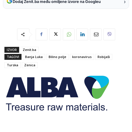
›
Dodaj Zenit.ba među omiljene izvore na Googleu
IZVOR
Zenit.ba
TAGOVI
Banja Luka
Bilino polje
koronavirus
Robijaši
Turska
Zenica