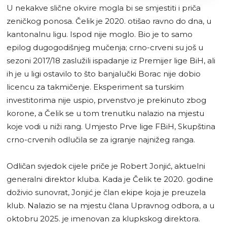
U nekakve slične okvire mogla bi se smjestiti i priča
zeničkog ponosa. Čelik je 2020. otišao ravno do dna, u
kantonalnu ligu. Ispod nije moglo. Bio je to samo
epilog dugogodišnjeg mučenja; crno-crveni su još u
sezoni 2017/18 zaslužili ispadanje iz Premijer lige BiH, ali
ih je u ligi ostavilo to što banjalučki Borac nije dobio
licencu za takmičenje. Eksperiment sa turskim
investitorima nije uspio, prvenstvo je prekinuto zbog
korone, a Čelik se u tom trenutku nalazio na mjestu
koje vodi u niži rang. Umjesto Prve lige FBiH, Skupština
crno-crvenih odlučila se za igranje najnižeg ranga.
Odličan svjedok cijele priče je Robert Jonjić, aktuelni
generalni direktor kluba. Kada je Čelik te 2020. godine
doživio sunovrat, Jonjić je član ekipe koja je preuzela
klub. Nalazio se na mjestu člana Upravnog odbora, a u
oktobru 2025. je imenovan za klupkskog direktora.