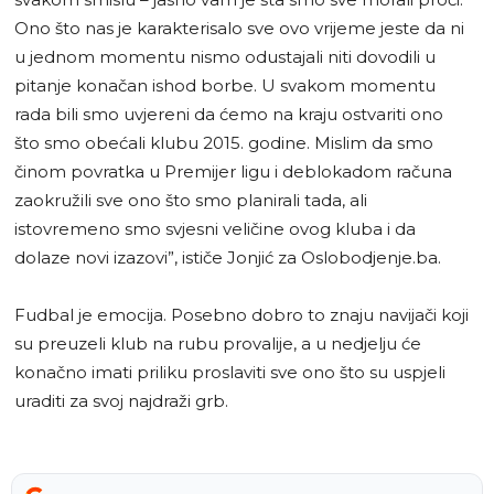
Ono što nas je karakterisalo sve ovo vrijeme jeste da ni
u jednom momentu nismo odustajali niti dovodili u
pitanje konačan ishod borbe. U svakom momentu
rada bili smo uvjereni da ćemo na kraju ostvariti ono
što smo obećali klubu 2015. godine. Mislim da smo
činom povratka u Premijer ligu i deblokadom računa
zaokružili sve ono što smo planirali tada, ali
istovremeno smo svjesni veličine ovog kluba i da
dolaze novi izazovi”, ističe Jonjić za Oslobodjenje.ba.
Fudbal je emocija. Posebno dobro to znaju navijači koji
su preuzeli klub na rubu provalije, a u nedjelju će
konačno imati priliku proslaviti sve ono što su uspjeli
uraditi za svoj najdraži grb.